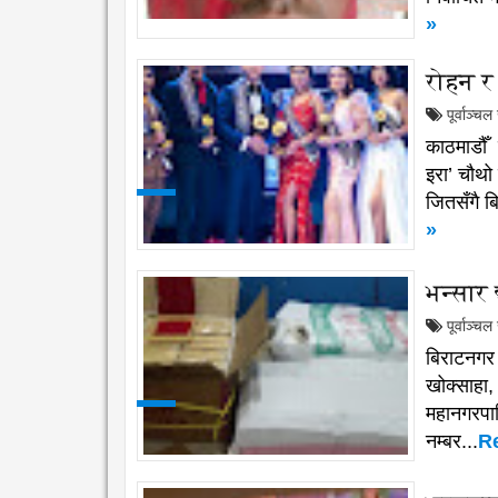
»
रोहन र
पूर्वाञ्च
काठमाडौँ
इरा’ चौथो
जितसँगै ब
»
भन्सार
पूर्वाञ्च
बिराटनगर
खोक्साहा,
महानगरपा
नम्बर...
R