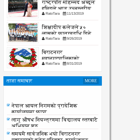
राष्ट्रपति मोहम्मद अब्दुल
हमिदले आज उच्चस्तरीय
RatoTara
11/13/2019
भेटवार्ता गर्नु हुदै,
शिक्षादीप कलेजले ५०
लाखको छात्रवृद्धि दिने
RatoTara
9/26/2019
घोषणा
बिराटनगर
महानगरपालिकाको
RatoTara
8/31/2019
सार्वजनिक -सुचना
ताजा समाचार
MORE
नेपाल आयल निगमको प्रादेशिक
कार्यालयमा छापा
नेपाल आयल निगमको प्रादेशिक
कार्यालयमा छापा
लागू औषध नियन्त्रणमा विद्यालय स्तरबाटै
अभियान शुरु
समयमै सार्वजनिक भयो विराटनगर