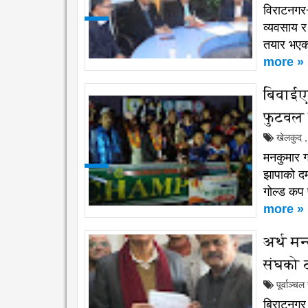
विराटनगर÷
व्यवसाय र 
तयार भएक
more »
बिवाईए
फुटवल 
खेलकुद
,
मनकुमार ग
झापाको दम
गोल्ड कप
more »
अर्थ मन
संघको ट
पूर्वाञ्च
बिराटनगर 