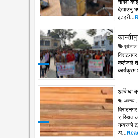
नागेश कोइ
देखाउनु 
इटहरी...
R
कान्तीप
पूर्वाञ्च
विराटनगर 
कलेजले ती
कार्यक्रम
अवैध 
अपराध
,
बिराटनगर 
९ स्थित 
नम्बरको ट
अ...
Rea