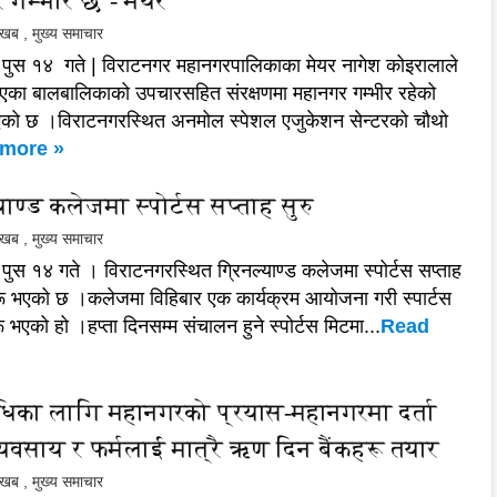
 गम्भीर छ - मेयर
ल खब
,
मुख्य समाचार
 पुस १४ गते | विराटनगर महानगरपालिकाका मेयर नागेश कोइरालाले
का बालबालिकाको उपचारसहित संरक्षणमा महानगर गम्भीर रहेको
एको छ ।विराटनगरस्थित अनमोल स्पेशल एजुकेशन सेन्टरको चौथो
more »
याण्ड कलेजमा स्पोर्टस सप्ताह सुरु
ल खब
,
मुख्य समाचार
पुस १४ गते । विराटनगरस्थित ग्रिनल्याण्ड कलेजमा स्पोर्टस सप्ताह
ू भएको छ ।कलेजमा विहिबार एक कार्यक्रम आयोजना गरी स्पार्टस
ू भएको हो ।हप्ता दिनसम्म संचालन हुने स्पोर्टस मिटमा...
Read
्धिका लागि महानगरको प्रयास-महानगरमा दर्ता
्यवसाय र फर्मलाई मात्रै ऋण दिन बैंकहरू तयार
ल खब
,
मुख्य समाचार