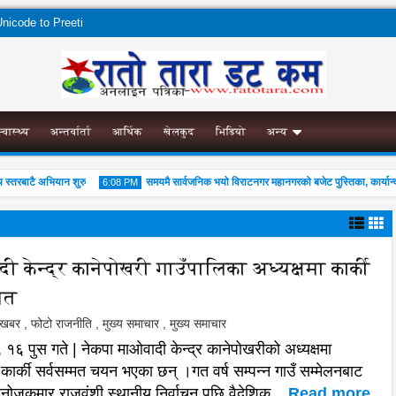
nicode to Preeti
स्वास्थ्य
अन्तर्वार्ता
आर्थिक
खेलकुद
भिडियो
अन्य
टै अभियान शुरु
समयमै सार्वजनिक भयो विराटनगर महानगरको बजेट पुस्तिका, कार्यान्वयन प्रक
6:08 PM
 केन्द्र कानेपोखरी गाउँपालिका अध्यक्षमा कार्की
्मत
04
Aug
2026
ल खबर
,
फोटो राजनीति
,
मुख्य समाचार
,
मुख्य समाचार
 १६ पुस गते | नेकपा माओवादी केन्द्र कानेपोखरीको अध्यक्षमा
ुर कार्की सर्वसम्मत चयन भएका छन् ।गत वर्ष सम्पन्न गाउँ सम्मेलनबाट
 मनोजकुमार राजवंशी स्थानीय निर्वाचन पछि वैदेशिक ...
Read more