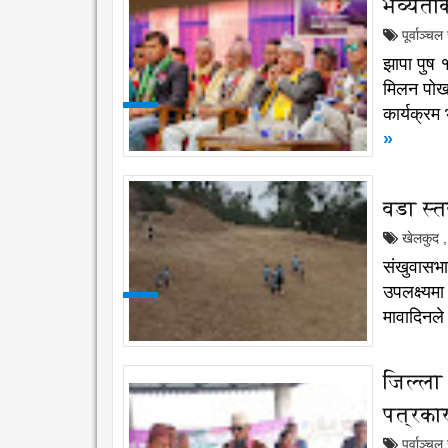
भव्यता
पूर्वाञ्च
झापा पुष
मिलन पोखर
कार्यक्रम
»
वडा स्
खेलकुद
,
संखुवासभा 
उपलक्ष्यम
मावादिनल
जिल्ला
पत्रका
पूर्वाञ्च