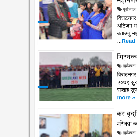
महानगर
पूर्वाञ्च
विराटनगर
अटिजम भए
बताउनु भ
...
Read 
ग्रिनल्
पूर्वाञ्च
विराटनगर 
२०७९ सुुर
सप्ताह सुर
more »
कर वृद
गरेका व
पूर्वाञ्च