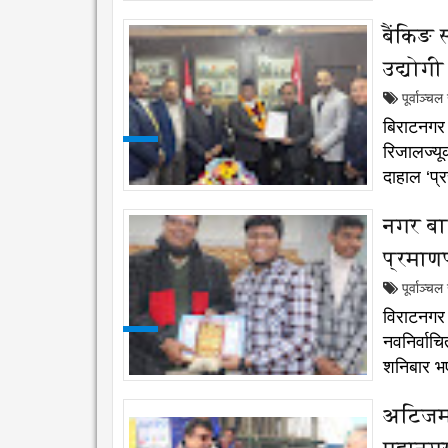
बैंकिङ 
उद्योग
पूर्वाञ्च
बिराटनगर 
रिजालज्यू
दाहाल ‘प्र
नगर बा
प्रमाण
पूर्वाञ्च
विराटनगर
नवनिर्वा
शनिबार भए
अटिजम