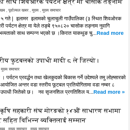
को साथ शिवओरक पर्यटन क्षेत्र मा चासोक तङ्नाम
ल खब
,
पूर्वाञ्चल खबर
,
मुख्य
,
मुख्य समाचार
 १५ गते | इलामर इलामको चुलाचुली गाउँपालिका (३ स्थित शिवओरक
ी पर्यटन क्षेत्र मा येले तङ्बे ९५०८२० चासोक तङ्नाम नुवागि
 भव्यताको साथ सम्पन्न भएको छ ।किरात याकथुङ चु...
Read more
तरीय फुटबलको उपाधी मादी ८ ले जित्यो।
मुख्य समाचार
। पर्यटन प्रवर्द्धन तथा खेलकुदको बिकास गर्ने उदेश्यले तमु लोह्सारको
ा आयोजित अन्तर वडा स्तरीय फूटबल प्रतियोगितामा वडा नम्बर ८
े उपाधी जितेको छ। नव सृजनशिल प्रगतिशिल य...
Read more »
 कृषि सहकारी संघ मोरङको १४औं साधारण सभामा
र सहित विभिन्न व्यक्तिलाई सम्मान
ल खब
,
मुख्य समाचार
,
मुख्य समाचार