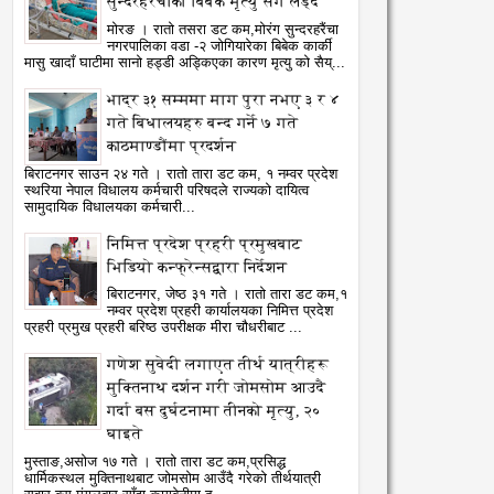
सुन्दरहरैंचाका बिबेक मृत्यु सँग लड्दै
मोरङ । रातो तसरा डट कम,मोरंग सुन्दरहरैंचा
नगरपालिका वडा -२ जोगियारेका बिबेक कार्की
मासु खादाँ घाटीमा सानो हड्डी अड्किएका कारण मृत्यु को सैय्...
भाद्र ३१ सम्ममा माग पुरा नभए ३ र ४
गते बिधालयहरु बन्द गर्ने ७ गते
काठमाण्डौंमा प्रदर्शन
बिराटनगर साउन २४ गते । रातो तारा डट कम, १ नम्वर प्रदेश
स्थरिया नेपाल विधालय कर्मचारी परिषदले राज्यको दायित्व
सामुदायिक विधालयका कर्मचारी...
निमित्त प्रदेश प्रहरी प्रमुखबाट
भिडियो कन्फ्रेन्सद्वारा निर्देशन
बिराटनगर, जेष्ठ ३१ गते । रातो तारा डट कम,१
नम्वर प्रदेश प्रहरी कार्यालयका निमित्त प्रदेश
प्रहरी प्रमुख प्रहरी बरिष्ठ उपरीक्षक मीरा चौधरीबाट ...
गणेश सुवेदी लगाएत तीर्थ यात्रीहरू
मुक्तिनाथ दर्शन गरी जोमसोम आउदै
गर्दा बस दुर्घटनामा तीनको मृत्यु, २०
घाइते
मुस्ताङ,असोज १७ गते । रातो तारा डट कम,प्रसिद्ध
धार्मिकस्थल मुक्तिनाथबाट जोमसोम आउँदै गरेको तीर्थयात्री