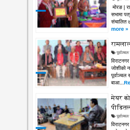
मोरङ | र
सभामा पत्र
संचालित ७
more »
रामलाल
पूर्वाञ्च
विराटनगर 
जोशीको नव
पूर्वाञ्चल
बाआ...
Re
मेयर क
पीडितल
पूर्वाञ्च
विराटनगर 