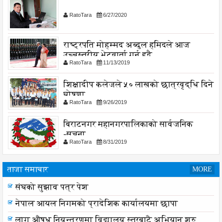
RatoTara
6/27/2020
राष्ट्रपति मोहम्मद अब्दुल हमिदले आज
उच्चस्तरीय भेटवार्ता गर्नु हुदै,
RatoTara
11/13/2019
शिक्षादीप कलेजले ५० लाखको छात्रवृद्धि दिने
घोषणा
RatoTara
9/26/2019
बिराटनगर महानगरपालिकाको सार्वजनिक
-सुचना
RatoTara
8/31/2019
ताजा समाचार
MORE
संघको सुझाव पत्र पेश
नेपाल आयल निगमको प्रादेशिक कार्यालयमा छापा
लागू औषध नियन्त्रणमा विद्यालय स्तरबाटै अभियान शुरु