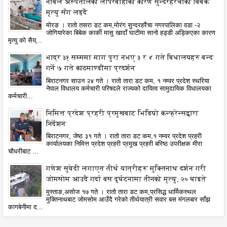
नोबेल अस्पतालको लापरबाहीका कारण सुन्दरहरैंचाका बिबेक
मृत्यु सँग लड्दै
मोरङ । रातो तसरा डट कम,मोरंग सुन्दरहरैंचा नगरपालिका वडा -२
जोगियारेका बिबेक कार्की मासु खादाँ घाटीमा सानो हड्डी अड्किएका कारण
मृत्यु को सैय्...
भाद्र ३१ सम्ममा माग पुरा नभए ३ र ४ गते बिधालयहरु बन्द
गर्ने ७ गते काठमाण्डौंमा प्रदर्शन
बिराटनगर साउन २४ गते । रातो तारा डट कम, १ नम्वर प्रदेश स्थरिया
नेपाल विधालय कर्मचारी परिषदले राज्यको दायित्व सामुदायिक विधालयका
कर्मचारी...
निमित्त प्रदेश प्रहरी प्रमुखबाट भिडियो कन्फ्रेन्सद्वारा
निर्देशन
बिराटनगर, जेष्ठ ३१ गते । रातो तारा डट कम,१ नम्वर प्रदेश प्रहरी
कार्यालयका निमित्त प्रदेश प्रहरी प्रमुख प्रहरी बरिष्ठ उपरीक्षक मीरा
चौधरीबाट ...
गणेश सुवेदी लगाएत तीर्थ यात्रीहरू मुक्तिनाथ दर्शन गरी
जोमसोम आउदै गर्दा बस दुर्घटनामा तीनको मृत्यु, २० घाइते
मुस्ताङ,असोज १७ गते । रातो तारा डट कम,प्रसिद्ध धार्मिकस्थल
मुक्तिनाथबाट जोमसोम आउँदै गरेको तीर्थयात्री सवार बस मंगलबार साँझ
कागबेनीमा द...