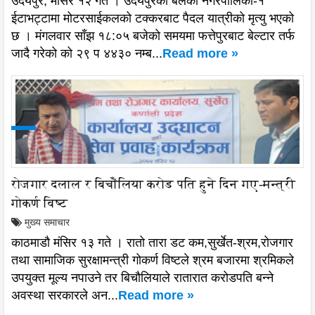
उदयपुर, मंसिर १२ गते । उदयपुरको बेलका नगरपालिका-१
ईटाभट्टामा मोटरसाईकलको टक्करबाट पैदल यात्रीको मृत्यु भएको
छ । मंगलवार साँझ १८:०५ बजेको समयमा फत्तेपुरबाट बेल्टार तर्फ
जादै गरेको को २९ प ४४३० नम्ब...
Read more »
रोजगार दलाल र बिचोैलिया करोड पति हुने दिन गए-मन्त्री
गोकर्ण विष्ट
मुख्य समाचार
काठमाडौ मंसिर १३ गते । रातो तारा डट कम,सुर्खेत-श्रम,रोजगार
तथा सामाजिक सुरक्षामन्त्री गोकर्ण विष्टले श्रम बजारमा श्रमिकले
उपयुक्त मूल्य नपाउने तर बिचौलियाले रातारात करोडपति बन्ने
अवस्था सरकारले अन...
Read more »