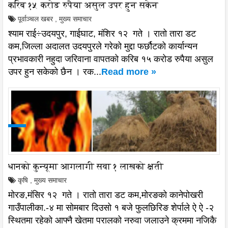
करिब १५ करोड रुपैया असुल उपर हुन सकेन
पूर्वाञ्चल खबर
,
मुख्य समाचार
श्याम राई÷उदयपुर, गाईघाट, मंशिर १२ गते । रातो तारा डट
कम,जिल्ला अदालत उदयपुरले गरेको मुद्दा फर्छौटको कार्यान्यन
प्रभावकारी नहुदा जरिवाना वापतको करिब १५ करोड रुपैया असुल
उपर हुन सकेको छैन । रक...
Read more »
धानको कुन्यूमा आगलागी सवा १ लाखको क्षती
कृषि
,
मुख्य समाचार
मोरङ,मंसिर १२ गते । रातो तारा डट कम,मोरङको कानेपोखरी
गाउँपालीका.-४ मा सोमबार दिउसो १ बजे फुलछिरिङ शेर्पाले ऐ ऐ -२
स्थितमा रहेको आफ्नै खेतमा परालको नरुवा जलाउने क्रममा नजिकै