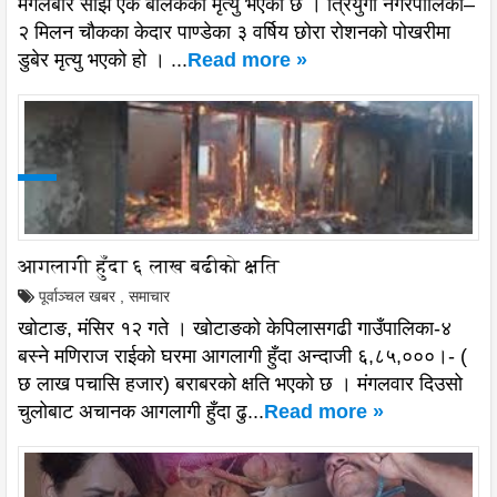
मंगलबार साँझ एक बालकको मृत्यु भएको छ । त्रियुगा नगरपालिका–
२ मिलन चौकका केदार पाण्डेका ३ वर्षिय छोरा रोशनको पोखरीमा
डुबेर मृत्यु भएको हो । ...
Read more »
आगलागी हुँदा ६ लाख बढीको क्षति
पूर्वाञ्चल खबर
,
समाचार
खोटाङ, मंसिर १२ गते । खोटाङको केपिलासगढी गाउँपालिका-४
बस्ने मणिराज राईको घरमा आगलागी हुँदा अन्दाजी ६,८५,०००।- (
छ लाख पचासि हजार) बराबरको क्षति भएको छ । मंगलवार दिउसो
चुलोबाट अचानक आगलागी हुँदा ढु...
Read more »