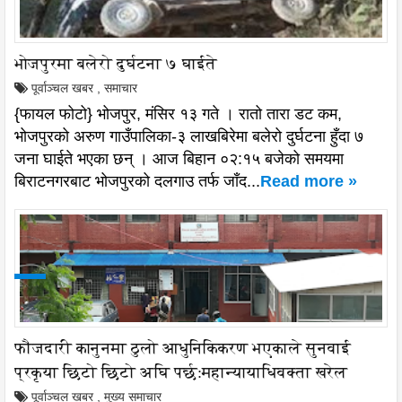
भोजपुरमा बलेरो दुर्घटना ७ घाईते
पूर्वाञ्चल खबर
,
समाचार
{फायल फोटो} भोजपुर, मंसिर १३ गते । रातो तारा डट कम,
भोजपुरको अरुण गाउँपालिका-३ लाखबिरेमा बलेरो दुर्घटना हुँदा ७
जना घाईते भएका छन् । आज बिहान ०२:१५ बजेको समयमा
बिराटनगरबाट भोजपुरको दलगाउ तर्फ जाँद...
Read more »
फौजदारी कानुनमा ठुलो आधुनिकिकरण भएकाले सुनवाई
प्रकृया छिटो छिटो अघि पर्छ:महान्यायाधिवक्ता खरेल
पूर्वाञ्चल खबर
,
मुख्य समाचार