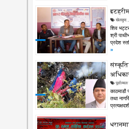
इटहरीमा
खेलकुद
,
शिव भट्टर
श्री पाथी
प्रदेश स्त
»
संस्कृत
अधिकार
पूर्वाञ्च
काठमाडौ फ
तथा नागरि
प्रत्यक्षद
धरानमा 