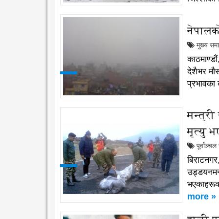
नेपालक
मुख्य सम
काठमाण्डौ
देशैभर मौ
प्रभावका क
मन्त्री
मृत्यु
पूर्वाञ्च
बिराटनगर,
उड्डयनमन्त
भएकाहरूको
more »