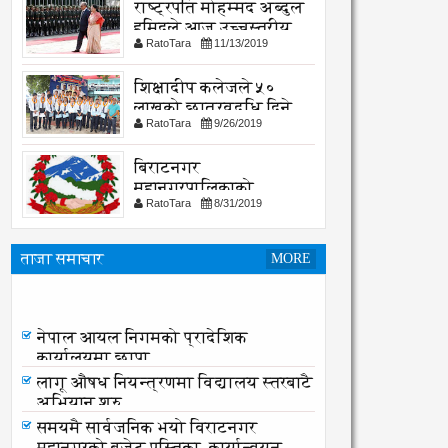
राष्ट्रपति मोहम्मद अब्दुल
हमिदले आज उच्चस्तरीय
RatoTara
11/13/2019
भेटवार्ता गर्नु हुदै,
शिक्षादीप कलेजले ५०
लाखको छात्रवृद्धि दिने
RatoTara
9/26/2019
घोषणा
बिराटनगर
महानगरपालिकाको
RatoTara
8/31/2019
सार्वजनिक -सुचना
ताजा समाचार
MORE
नेपाल आयल निगमको प्रादेशिक
कार्यालयमा छापा
नेपाल आयल निगमको प्रादेशिक
कार्यालयमा छापा
लागू औषध नियन्त्रणमा विद्यालय स्तरबाटै
अभियान शुरु
समयमै सार्वजनिक भयो विराटनगर