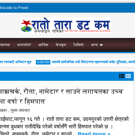
nicode to Preeti
स्वास्थ्य
अन्तर्वार्ता
आर्थिक
खेलकुद
भिडियो
अन्य
बाटै अभियान शुरु
समयमै सार्वजनिक भयो विराटनगर महानगरको बजेट पुस्तिका, कार्यान्वयन प्
6:08 PM
, माझखर्क, रौता, नामेटार र साउने लगायतका उच्च
मा वर्षा र हिमपात
04
Aug
2026
ल खबर
,
मुख्य समाचार
-गाईघाट,फागुन १६ गते । रातो तारा डट कम, उदयपुरको उत्तरी क्षेत्रको
थानमा बुधबार रातीदेखि परेको वर्षासँगै भारी हिमपात परेको छ ।
ित्रे, माझखर्क, रौता, नामेटार र साउने ...
Read more »