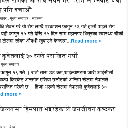
पाइले रोगको ओैषधि सेवन गरोै -रोग लाग्नबाट बचोै
ई पनि बचाओै
ल खबर
,
मुख्य समाचार
,
स्वास्थ्य
धि सेवन गरे यो रोग लाग्दै प्रकाशन फागुन १६ गते हात्ती पाइले रोग
यही फागुन १५ गते देखि १५ दिन सम्म महानगर भित्रका स्वास्थ्य चोैकी
 टोलमा रहेका ओैषधी खुवाउने केन्द्रम...
Read more »
 कुवेतलाई ३० रनले पराजित गर्योे
मुख्य समाचार
ं,फागुन १६ गते । रातो तारा डट कम,थाईल्याण्डमा जारी आईसीसी
्वकप क्रिकेट अन्तर्गत एसिया छनोटको अन्तिम खेलमा नेपालले
पराजित गरेको छ । हिजो भएको खेलमा नेपालले कुवेतलाई ३०
d more »
जिल्लामा हिमपात भइरहेकाले जनजीवन कष्ठकर
ाचार
,
विश्व