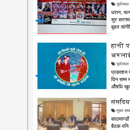
पूर्वाञ्च
धरान, फाग
सुर सरगम
बृहत सांग
हात्ती 
अरूला
पूर्वाञ्च
प्रकाशन फ
दिन सम्म 
ओैषधि खुव
संसदिय
मुख्य सम
काठमाण्डौ
बैठक पनि