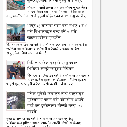
सुन्दरहरैंचाका बिबेक मृत्यु सँग लड्दै
मोरङ । रातो तसरा डट कम,मोरंग सुन्दरहरैंचा
नगरपालिका वडा -२ जोगियारेका बिबेक कार्की
मासु खादाँ घाटीमा सानो हड्डी अड्किएका कारण मृत्यु को सैय्...
भाद्र ३१ सम्ममा माग पुरा नभए ३ र ४
गते बिधालयहरु बन्द गर्ने ७ गते
काठमाण्डौंमा प्रदर्शन
बिराटनगर साउन २४ गते । रातो तारा डट कम, १ नम्वर प्रदेश
स्थरिया नेपाल विधालय कर्मचारी परिषदले राज्यको दायित्व
सामुदायिक विधालयका कर्मचारी...
निमित्त प्रदेश प्रहरी प्रमुखबाट
भिडियो कन्फ्रेन्सद्वारा निर्देशन
बिराटनगर, जेष्ठ ३१ गते । रातो तारा डट कम,१
नम्वर प्रदेश प्रहरी कार्यालयका निमित्त प्रदेश
प्रहरी प्रमुख प्रहरी बरिष्ठ उपरीक्षक मीरा चौधरीबाट ...
गणेश सुवेदी लगाएत तीर्थ यात्रीहरू
मुक्तिनाथ दर्शन गरी जोमसोम आउदै
गर्दा बस दुर्घटनामा तीनको मृत्यु, २०
घाइते
मुस्ताङ,असोज १७ गते । रातो तारा डट कम,प्रसिद्ध
धार्मिकस्थल मुक्तिनाथबाट जोमसोम आउँदै गरेको तीर्थयात्री