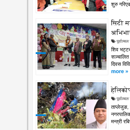
शुरु गरिए
सिटी मन
अभिभाव
पूर्वाञ्च
शिव भट्ट
सञ्चालित 
दिवस विवि
more »
हेलिकोप
पूर्वाञ्च
ताप्लेजुङ
नगरपालिका
मन्त्री र