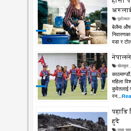
हात्ती 
अरूला
पूर्वाञ्च
बेलैमा ओैष
निवारणका 
वडा र टोल
नेपालले
खेलकुद
,
काठमाण्डौ
महिला विश
कुवेतलाई 
रन...
Rea
पहाडि 
हुदै
मुख्य सम