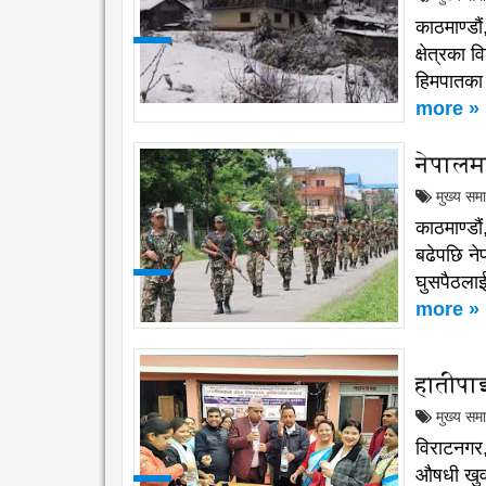
काठमाण्डौ
क्षेत्रका
हिमपातका
more »
नेपालमा
मुख्य सम
काठमाण्डौ
बढेपछि ने
घुसपैठलाई
more »
हातीपा
मुख्य सम
विराटनगर,
औषधी खुव