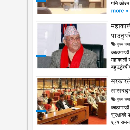
पनि कोरम
more »
महाकाल
पाउनुपर्
मुख्य सम
काठमाण्डौ
महाकाली स
बहुउद्धेश
सरकारले
सासदहर
मुख्य सम
काठमाण्डौ
सुरक्षाको
शून्य समय