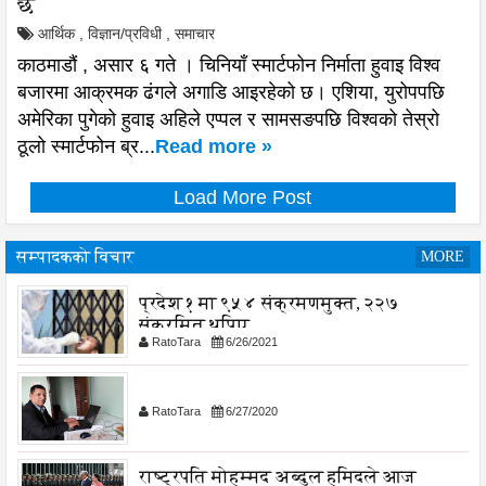
छ
आर्थिक
,
विज्ञान/प्रविधी
,
समाचार
काठमाडौं , असार ६ गते । चिनियाँ स्मार्टफोन निर्माता हुवाइ विश्व
बजारमा आक्रमक ढंगले अगाडि आइरहेको छ। एशिया, युरोपपछि
अमेरिका पुगेको हुवाइ अहिले एप्पल र सामसङपछि विश्वको तेस्रो
ठूलो स्मार्टफोन ब्र...
Read more »
Load More Post
सम्पादकको विचार
MORE
प्रदेश १ मा ९५४ संक्रमणमुक्त, २२७
संक्रमित थपिए
RatoTara
6/26/2021
RatoTara
6/27/2020
राष्ट्रपति मोहम्मद अब्दुल हमिदले आज