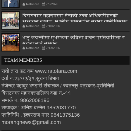
RatoTara
7/9/2026
विराटनगर महानगरमा सेनाको उच्च अधिकारीहरुको
अध्ययन भ्रमण, स्थानीय शासनदेखि सुरक्षा रणनीतिसम्म
RatoTara
7/10/2026
छलफल
भानु जयन्तीमा एभरेष्टमा कविता वाचन प्रतियोगिता र
स्रष्टालाई सम्मान
RatoTara
7/13/2026
TEAM MEMBERS
रातो तारा डट कम www.ratotara.com
दर्ता न.२३१/२/३१,सुचना बिभाग
तेजेन्द्र बहादुर भण्डारी संचालक / स्वतन्त्र पत्रकार-प्रतिनिती
बिराटनगर महानगरपालिका वडा न.-११
सम्पर्क न. 9862008196
सम्पादक : अनिश बस्नेत 9852031770
प्रतिनिधि : इश्वरराज मगर 9841375136
morangnews@gmail.com