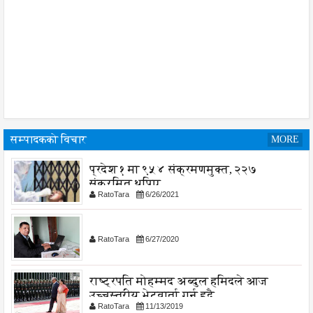
सम्पादकको विचार
MORE
प्रदेश १ मा ९५४ संक्रमणमुक्त, २२७
संक्रमित थपिए
RatoTara
6/26/2021
RatoTara
6/27/2020
राष्ट्रपति मोहम्मद अब्दुल हमिदले आज
उच्चस्तरीय भेटवार्ता गर्नु हुदै,
RatoTara
11/13/2019