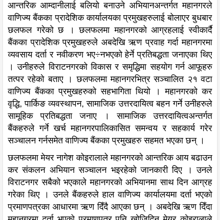
आन्तरिक आम्दानीलाई बलियो बनाउने अभियानअन्तर्गत महानगरले
वाणिज्य बैंकका प्रादेशिक कार्यालयका प्रमुखहरुलाई बोलाएर बुधबार
छलफल गरेको छ । छलफलमा महानगरको आग्रहलाई स्वीकार्दै
बैंकका प्रादेशिक प्रमुखहरुले अबदेखि ऋण प्रवाह गर्दा महानगरमा
व्यवसाय दर्ता र नवीकरण भए÷नभएको हेर्ने प्रतिबद्धता जनाएका थिए
। उनीहरुले विराटनगरको विकास र समृद्धिमा सहयोग गर्न आफूहरु
तत्पर रहेको बताए । छलफलमा महानगरभित्र सञ्चालित २१ वटा
वाणिज्य बैंकका प्रमुखहरुको सहभागिता थियो । महानगरको कर
वृद्धि, पार्किङ व्यवस्थापन, सामाजिक उत्तरदायित्व बहन गर्ने उनीहरुले
सामूहिक प्रतिबद्धता जनाए । सामाजिक उत्तरदायित्वअन्तर्गत
बैंकहरुले गर्ने खर्च महानगरपालिकासित समन्वय र सहकार्य गरेर
सञ्चालन गर्नसमेत वाणिज्य बैंकका प्रमुखहरु सहमत भएका छन् ।
छलफलमा मेयर नागेश कोइरालाले महानगरको आन्तरिक आय बढाउन
कर संकलन अभियान सञ्चालन भइरहेको जानकारी दिए । उनले
विराटनगर सबैको भएकाले महानगरको अभियानमा साथ दिन आग्रह
गरेका थिए । उनले बैंकहरुले हाल वाणिज्य कार्यालयमा दर्ता भएको
प्रमाणपत्रका आधारमा ऋण दिँदै आएका छन् । अबदेखि ऋण दिँदा
महानगरमा दर्ता भएको प्रमाणपत्र पनि खोजिदिन मेयर कोइरालाले