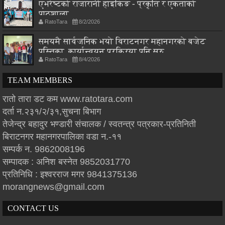
एभरेष्टको राजारानी हाइकिङ - प्रकृति र एकताको
पाठशाला
RatoTara
8/2/2026
समयमै सार्वजनिक भयो विराटनगर महानगरको बजेट
पुस्तिका, कार्यान्वयन प्रक्रिया पनि सुरु
RatoTara
8/4/2026
TEAM MEMBERS
रातो तारा डट कम www.ratotara.com
दर्ता न.२३१/२/३१,सुचना बिभाग
तेजेन्द्र बहादुर भण्डारी संचालक / स्वतन्त्र पत्रकार-प्रतिनिती
बिराटनगर महानगरपालिका वडा न.-११
सम्पर्क न. 9862008196
सम्पादक : अनिश बस्नेत 9852031770
प्रतिनिधि : इश्वरराज मगर 9841375136
morangnews@gmail.com
CONTACT US