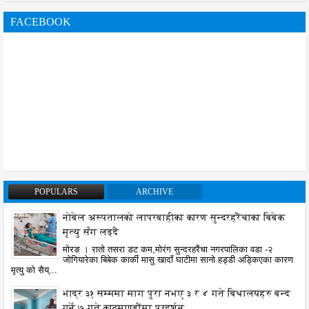
FACEBOOK
POPULARS
ARCHIVE
नोबेल अस्पतालको लापरबाहीका कारण सुन्दरहरैंचाका बिबेक
मृत्यु सँग लड्दै
मोरङ । रातो तसरा डट कम,मोरंग सुन्दरहरैंचा नगरपालिका वडा -२
जोगियारेका बिबेक कार्की मासु खादाँ घाटीमा सानो हड्डी अड्किएका कारण
मृत्यु को सैय्...
भाद्र ३१ सम्ममा माग पुरा नभए ३ र ४ गते बिधालयहरु बन्द
गर्ने ७ गते काठमाण्डौंमा प्रदर्शन