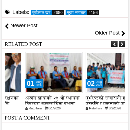
Labels:
पूर्वाञ्चल खब
2680
मुख्य समाचार
4156
Newer Post
Older Post
RELATED POST
01
02
Aug
Aug
2026
2026
अडान झापाको २१ औ स्थापना
एभरेष्टको राजारानी हाइकिङ -
स
दिवसमा व्यवसायिक दक्षता,
प्रकृति र एकताको पाठशाला
व
RatoTara
8/1/2026
RatoTara
8/2/2026
ड
विश्वसनीयता र गुणस्तरमा
प
जोड
प
POST A COMMENT