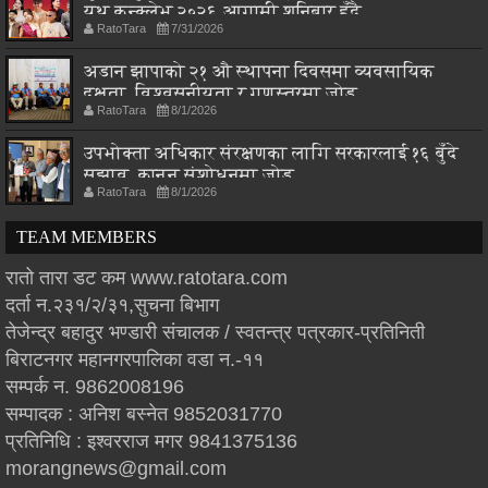
युथ कन्क्लेभ २०२६ आगामी शनिबार हुँदै
RatoTara
7/31/2026
अडान झापाको २१ औ स्थापना दिवसमा व्यवसायिक
दक्षता, विश्वसनीयता र गुणस्तरमा जोड
RatoTara
8/1/2026
उपभोक्ता अधिकार संरक्षणका लागि सरकारलाई १६ बुँदे
सुझाव, कानुन संशोधनमा जोड
RatoTara
8/1/2026
TEAM MEMBERS
रातो तारा डट कम www.ratotara.com
दर्ता न.२३१/२/३१,सुचना बिभाग
तेजेन्द्र बहादुर भण्डारी संचालक / स्वतन्त्र पत्रकार-प्रतिनिती
बिराटनगर महानगरपालिका वडा न.-११
सम्पर्क न. 9862008196
सम्पादक : अनिश बस्नेत 9852031770
प्रतिनिधि : इश्वरराज मगर 9841375136
morangnews@gmail.com