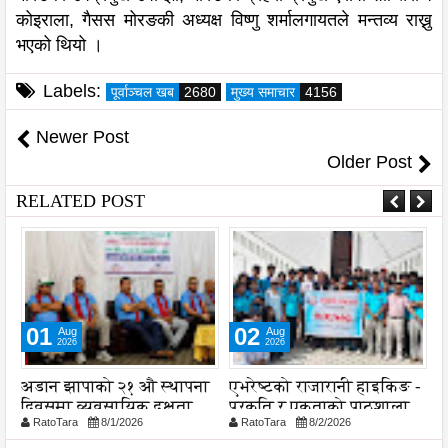
कोइराला, गैसस मोरङकी अध्यक्ष विष्णु शर्मालगायतले मन्तव्य राख्नु
भएको थियो ।
Labels:
पूर्वाञ्चल खब
2680
मुख्य समाचार
4156
Newer Post
Older Post
RELATED POST
01
02
Aug
Aug
2026
2026
अडान झापाको २१ औ स्थापना
एभरेष्टको राजारानी हाइकिङ -
स
दिवसमा व्यवसायिक दक्षता,
प्रकृति र एकताको पाठशाला
व
RatoTara
8/1/2026
RatoTara
8/2/2026
ड
विश्वसनीयता र गुणस्तरमा
प
जोड
प