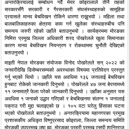
अन्तरक्रियालाई सम्बोधन गर्दै मेयर कोइरालाले तीनै तहको
सरकारसँगै सरकारी र गैरसरकारी संघसंस्थाहरुको सामूहिक
प्रयासले मानव बेचविखन रोकिने धारणा राख्नुभयो । महिला तथा
बालबालिकाहरुका क्षेत्रमा काम गर्न खुलेका संस्थाहरुबीच पनि
समन्वय जरुरी रहेको उहाँले बताउनुभयो । कार्यक्रममा मोरङका
निमित्त प्रमुख जिल्ला अधिकारी शरद पोखरेलले खुला सिमानाका
कारण मानव बेचविखन नियन्त्रण र रोकथाममा चुनौती देखिएको
बताउनुभयो ।
माइती नेपाल मोरङका संयोजक विनोद पोखरेलले सन् २०२२ को
जनवरीदेखि डिसेम्बरसम्मको अवस्थाका विषयमा प्रतिवेदन प्रस्तुत
गर्नु भएको थियो । उहाँले यस अवधिमा १३६ जनालाई बेचविखन
हुनबाट रोकेको जानकारी दिनुभयो । पोखरेलले ४७ जना बेपत्तामध्ये
११ जनामात्रै फेला परेको जानकारी दिनुभयो । उहाँका अनुसार यस
अवधिमा १ जनाको उद्धार गरिएको र बेचबिखनमा संलग्न १ जनालाई
पक्राउ गरी मुद्दा चलाइएको छ । १०५ वटा घरेलु हिंसाका घटना
भएको पोखरेलले बताउनुभयो । अन्तरक्रियामा महानगरका प्रमुख
प्रशासकीय अधिकृत विष्णुप्रसाद कोइराला, जिल्ला समन्वय समिति
मोरङकी उपप्रमुख उषा झा, मोरङका प्रहरी प्रमुख एसपी शान्तिराज