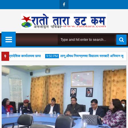
Face
Boo
K
को प्रादेशिक कार्यालयमा छापा
लागू औषध नियन्त्रणमा विद्यालय स्तरबाटै अभियान शुरु
9:50 PM
पूजा महोत्सव सम्पन्न, आध्यात्मिक जीवनशैली अपनाउन जोड
04
Aug
2026