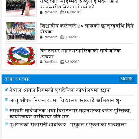
राष्ट्रपति मोहम्मद अब्दुल हमिदले आज
उच्चस्तरीय भेटवार्ता गर्नु हुदै,
RatoTara
11/13/2019
शिक्षादीप कलेजले ५० लाखको छात्रवृद्धि दिने
घोषणा
RatoTara
9/26/2019
बिराटनगर महानगरपालिकाको सार्वजनिक
-सुचना
RatoTara
8/31/2019
ताजा समाचार
MORE
नेपाल आयल निगमको प्रादेशिक कार्यालयमा छापा
लागू औषध नियन्त्रणमा विद्यालय स्तरबाटै अभियान शुरु
समयमै सार्वजनिक भयो विराटनगर महानगरको बजेट पुस्तिका,
कार्यान्वयन प्रक्रिया पनि सुरु
एभरेष्टको राजारानी हाइकिङ - प्रकृति र एकताको पाठशाला