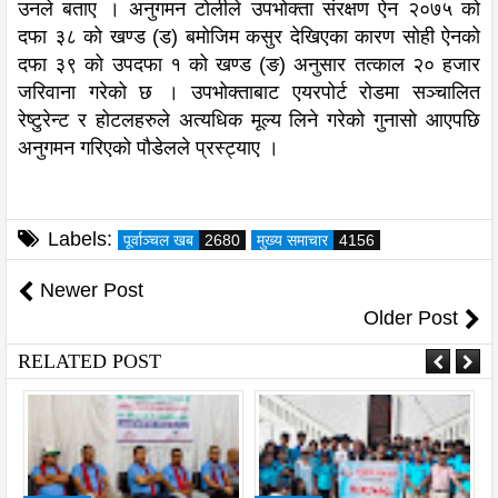
उनले बताए । अनुगमन टोलीले उपभोक्ता संरक्षण ऐन २०७५ को
दफा ३८ को खण्ड (ड) बमोजिम कसुर देखिएका कारण सोही ऐनको
दफा ३९ को उपदफा १ को खण्ड (ङ) अनुसार तत्काल २० हजार
जरिवाना गरेको छ । उपभोक्ताबाट एयरपोर्ट रोडमा सञ्चालित
रेष्टुरेन्ट र होटलहरुले अत्यधिक मूल्य लिने गरेको गुनासो आएपछि
अनुगमन गरिएको पौडेलले प्रस्ट्याए ।
Labels:
पूर्वाञ्चल खब
2680
मुख्य समाचार
4156
Newer Post
Older Post
RELATED POST