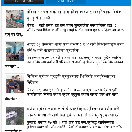
POPULARS
ARCHIVE
नोबेल अस्पतालको लापरबाहीका कारण सुन्दरहरैंचाका बिबेक
मृत्यु सँग लड्दै
मोरङ । रातो तसरा डट कम,मोरंग सुन्दरहरैंचा नगरपालिका वडा -२
जोगियारेका बिबेक कार्की मासु खादाँ घाटीमा सानो हड्डी अड्किएका कारण
मृत्यु को सैय्...
भाद्र ३१ सम्ममा माग पुरा नभए ३ र ४ गते बिधालयहरु बन्द
गर्ने ७ गते काठमाण्डौंमा प्रदर्शन
बिराटनगर साउन २४ गते । रातो तारा डट कम, १ नम्वर प्रदेश स्थरिया
नेपाल विधालय कर्मचारी परिषदले राज्यको दायित्व सामुदायिक विधालयका
कर्मचारी...
निमित्त प्रदेश प्रहरी प्रमुखबाट भिडियो कन्फ्रेन्सद्वारा
निर्देशन
बिराटनगर, जेष्ठ ३१ गते । रातो तारा डट कम,१ नम्वर प्रदेश प्रहरी
कार्यालयका निमित्त प्रदेश प्रहरी प्रमुख प्रहरी बरिष्ठ उपरीक्षक मीरा
चौधरीबाट ...
गणेश सुवेदी लगाएत तीर्थ यात्रीहरू मुक्तिनाथ दर्शन गरी
जोमसोम आउदै गर्दा बस दुर्घटनामा तीनको मृत्यु, २० घाइते
मुस्ताङ,असोज १७ गते । रातो तारा डट कम,प्रसिद्ध धार्मिकस्थल
मुक्तिनाथबाट जोमसोम आउँदै गरेको तीर्थयात्री सवार बस मंगलबार साँझ
कागबेनीमा द...