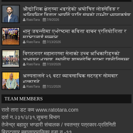
औद्योगिक क्षेत्रमा भइरहेको अघोषित लोडसेडिङ र
अनियमित विद्युत आपूर्ति प्रति संघको गम्भीर ध्यानाकर्षण
RatoTara
7/9/2026
भानु जयन्तीमा एभरेष्टमा कविता वाचन प्रतियोगिता र
स्रष्टालाई सम्मान
RatoTara
7/13/2026
विराटनगर महानगरमा सेनाको उच्च अधिकारीहरुको
अध्ययन भ्रमण, स्थानीय शासनदेखि सुरक्षा रणनीतिसम्म
RatoTara
7/10/2026
छलफल
अस्पतालले २६ वटा व्यावसायिक सटरहरू सोमबार
भत्काइने
RatoTara
7/11/2026
TEAM MEMBERS
रातो तारा डट कम www.ratotara.com
दर्ता न.२३१/२/३१,सुचना बिभाग
तेजेन्द्र बहादुर भण्डारी संचालक / स्वतन्त्र पत्रकार-प्रतिनिती
बिराटनगर महानगरपालिका वडा न.-११