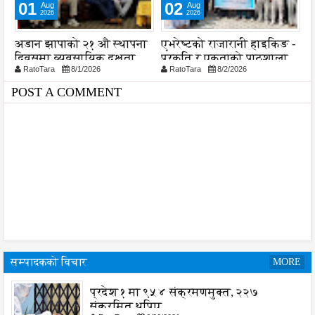
01
02
Aug
Aug
2026
2026
अडान झापाको २१ औ स्थापना
एभरेष्टको राजारानी हाइकिङ -
स
दिवसमा व्यवसायिक दक्षता,
प्रकृति र एकताको पाठशाला
व
RatoTara
8/1/2026
RatoTara
8/2/2026
ड
विश्वसनीयता र गुणस्तरमा
प
जोड
प
POST A COMMENT
सम्पादकको विचार
MORE
प्रदेश १ मा ९५४ संक्रमणमुक्त, २२७
संक्रमित थपिए