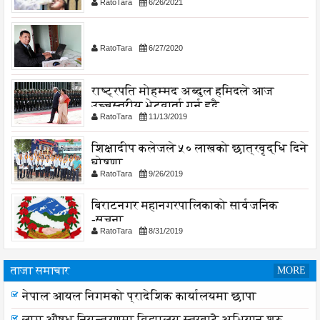
RatoTara
6/26/2021
RatoTara
6/27/2020
राष्ट्रपति मोहम्मद अब्दुल हमिदले आज
उच्चस्तरीय भेटवार्ता गर्नु हुदै,
RatoTara
11/13/2019
शिक्षादीप कलेजले ५० लाखको छात्रवृद्धि दिने
घोषणा
RatoTara
9/26/2019
बिराटनगर महानगरपालिकाको सार्वजनिक
-सुचना
RatoTara
8/31/2019
ताजा समाचार
MORE
नेपाल आयल निगमको प्रादेशिक कार्यालयमा छापा
लागू औषध नियन्त्रणमा विद्यालय स्तरबाटै अभियान शुरु