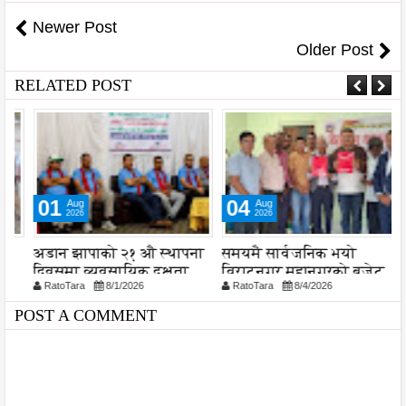
Newer Post
Older Post
RELATED POST
01
04
Aug
Aug
2026
2026
अडान झापाको २१ औ स्थापना
समयमै सार्वजनिक भयो
न
दिवसमा व्यवसायिक दक्षता,
विराटनगर महानगरको बजेट
प
RatoTara
8/1/2026
RatoTara
8/4/2026
विश्वसनीयता र गुणस्तरमा
पुस्तिका, कार्यान्वयन प्रक्रिया
जोड
पनि सुरु
POST A COMMENT