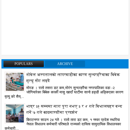
POPULARS
ARCHIVE
नोबेल अस्पतालको लापरबाहीका कारण सुन्दरहरैंचाका बिबेक
मृत्यु सँग लड्दै
मोरङ । रातो तसरा डट कम,मोरंग सुन्दरहरैंचा नगरपालिका वडा -२
जोगियारेका बिबेक कार्की मासु खादाँ घाटीमा सानो हड्डी अड्किएका कारण
मृत्यु को सैय्...
भाद्र ३१ सम्ममा माग पुरा नभए ३ र ४ गते बिधालयहरु बन्द
गर्ने ७ गते काठमाण्डौंमा प्रदर्शन
बिराटनगर साउन २४ गते । रातो तारा डट कम, १ नम्वर प्रदेश स्थरिया
नेपाल विधालय कर्मचारी परिषदले राज्यको दायित्व सामुदायिक विधालयका
कर्मचारी...