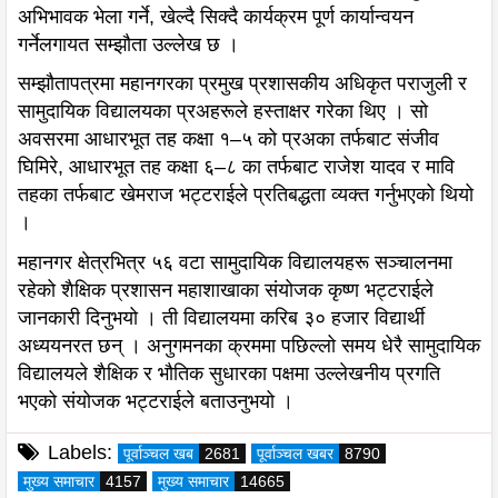
अभिभावक भेला गर्ने, खेल्दै सिक्दै कार्यक्रम पूर्ण कार्यान्वयन
गर्नेलगायत सम्झौता उल्लेख छ ।
सम्झौतापत्रमा महानगरका प्रमुख प्रशासकीय अधिकृत पराजुली र
सामुदायिक विद्यालयका प्रअहरूले हस्ताक्षर गरेका थिए । सो
अवसरमा आधारभूत तह कक्षा १–५ को प्रअका तर्फबाट संजीव
घिमिरे, आधारभूत तह कक्षा ६–८ का तर्फबाट राजेश यादव र मावि
तहका तर्फबाट खेमराज भट्टराईले प्रतिबद्धता व्यक्त गर्नुभएको थियो
।
महानगर क्षेत्रभित्र ५६ वटा सामुदायिक विद्यालयहरू सञ्चालनमा
रहेको शैक्षिक प्रशासन महाशाखाका संयोजक कृष्ण भट्टराईले
जानकारी दिनुभयो । ती विद्यालयमा करिब ३० हजार विद्यार्थी
अध्ययनरत छन् । अनुगमनका क्रममा पछिल्लो समय धेरै सामुदायिक
विद्यालयले शैक्षिक र भौतिक सुधारका पक्षमा उल्लेखनीय प्रगति
भएको संयोजक भट्टराईले बताउनुभयो ।
Labels:
पूर्वाञ्चल खब
2681
पूर्वाञ्चल खबर
8790
मुख्य समाचार
4157
मुख्य समाचार
14665