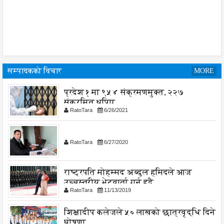
सम्पादकको विचार
MORE
प्रदेश १ मा ९५४ संक्रमणमुक्त, २२७
संक्रमित थपिए
RatoTara
6/26/2021
RatoTara
6/27/2020
राष्ट्रपति मोहम्मद अब्दुल हमिदले आज
उच्चस्तरीय भेटवार्ता गर्नु हुदै,
RatoTara
11/13/2019
शिक्षादीप कलेजले ५० लाखको छात्रवृद्धि दिने
घोषणा