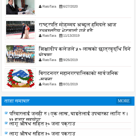
RatoTara
6/27/2020
राष्ट्रपति मोहम्मद अब्दुल हमिदले आज
उच्चस्तरीय भेटवार्ता गर्नु हुदै,
RatoTara
11/13/2019
शिक्षादीप कलेजले ५० लाखको छात्रवृद्धि दिने
घोषणा
RatoTara
9/26/2019
बिराटनगर महानगरपालिकाको सार्वजनिक
-सुचना
RatoTara
8/31/2019
ताजा समाचार
MORE
संघको सुझाव पत्र पेश
परिवारलाई जनही रु। एक लाख, घाइतेलाई उपचारका लागि रु।
११ हजार सहयोग
लागू औषध सहित १० जना पक्राउ
लागू औषध सहित १० जना पक्राउ