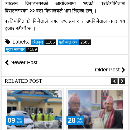
प्याब्सन विराटनगरको आयोजनामा भएको प्रतियोगितामा
विराटनगरका २२ वटा विद्यालयले भाग लिएका छन् ।
प्रतियोगिताको बिजेताले नगद २५ हजार र उपबिजेताले नगद ११
हजार रुपैयाँ छ ।
Labels:
खेलकुद
1106
पूर्वाञ्चल खब
2683
मुख्य समाचार
4159
Newer Post
Older Post
RELATED POST
09
28
Aug
May
2026
2026