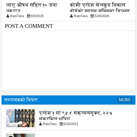
ख,
लागू औषध सहित १० जना
कोशी प्रदेश खेलकुद विकास
ए
।
पक्राउ
बोर्डको सदस्य सचिवमा विप्लव
क
RatoTara
8/9/2026
RatoTara
5/28/2026
घोष नियुक्त
POST A COMMENT
सम्पादकको विचार
MORE
प्रदेश १ मा ९५४ संक्रमणमुक्त, २२७
संक्रमित थपिए
RatoTara
6/26/2021