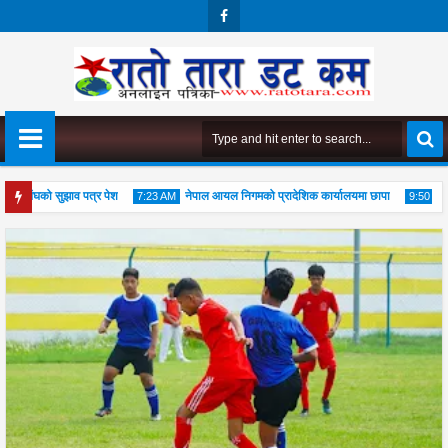
Face
Boo
K
संघको सुझाव पत्र पेश
नेपाल आयल निगमको प्रादेशिक कार्यालयमा छापा
M
7:23 AM
9:50 PM
05
04
Aug
Aug
Au
2026
2026
202