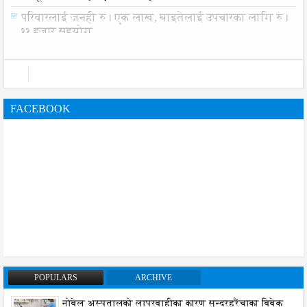
परिवारलाई जनही रु। एक लाख, घाइतेलाई उपचारका लागि रु।
११ हजार सहयोग
FACEBOOK
POPULARS
ARCHIVE
नोबेल अस्पतालको लापरबाहीका कारण सुन्दरहरैंचाका बिबेक