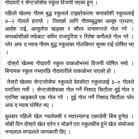
गोदावरी र सेन्टजोसेफ स्कुल विजयी भएका हुन् ।
पहिलो खेलमा गौतम बुद्ध स्कुलले टाइब्रेकरमा सप्तकोशी स्कुललाई
४–२ गोलले हरायो । जितको लागि गौतमबुद्धका आयूष प्रधान,
आर्दश राई, आसुतोस खड्का र सौरव रानामगरले गोल गरे ।
सप्तकोशीको तर्फबाट समिर राजपुरिया र रितेश कर्णेलले गोल गरे ।
प्लेर अफ द म्याच गौतम बुद्ध स्कुलका गोलकिपर सुभम राई घोषित भए
।
दोस्रो खेलमा गोदावरी स्कुल वाकओभरमा विजयी घोषित भयो ।
बिनायक स्कुल नभएपछि गोदावारीले वाकओभर पाएको हो ।
तेस्रो खेलमा सेन्टजोसेफ स्कुलले देवकोटा स्कुललाई ३–० गोलले
पराजित गर्यो । सेन्टजोसेफका गोल गर्ने निशाद सिटौला दुई गोल र
प्रनिश खड्काले एक गोल गरे । दुई गोल गर्ने निशाद सिटौला प्लेर
अफ द म्याच घोषित भए ।
बुधबार पहिलो खेल ग्यालेक्सी र मदरल्याण्ड एकाडेमी बिच हुनेछ ।
सोही दिन दोस्रो खेल दर्पन र मोडर्न एरा स्कुलबीच हुने खेल संयोजक
नन्दलाल मण्डलले जानकारी दिए ।