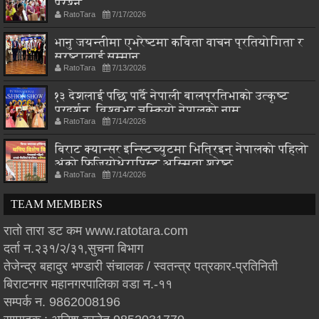
प्रश्न
RatoTara
7/17/2026
भानु जयन्तीमा एभरेष्टमा कविता वाचन प्रतियोगिता र
स्रष्टालाई सम्मान
RatoTara
7/13/2026
१३ देशलाई पछि पार्दै नेपाली बालप्रतिभाको उत्कृष्ट
प्रदर्शन, विश्वभर चम्कियो नेपालको नाम
RatoTara
7/14/2026
बिराट क्यान्सर इन्स्टिच्युटमा भित्रिइन् नेपालको पहिलो
अंको फिजियोथेरापिस्ट अस्मिता श्रेष्ठ
RatoTara
7/14/2026
TEAM MEMBERS
रातो तारा डट कम www.ratotara.com
दर्ता न.२३१/२/३१,सुचना बिभाग
तेजेन्द्र बहादुर भण्डारी संचालक / स्वतन्त्र पत्रकार-प्रतिनिती
बिराटनगर महानगरपालिका वडा न.-११
सम्पर्क न. 9862008196