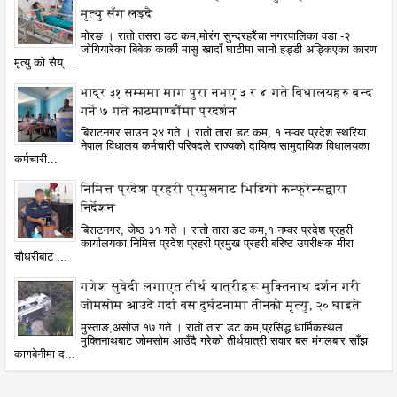
मृत्यु सँग लड्दै
मोरङ । रातो तसरा डट कम,मोरंग सुन्दरहरैंचा नगरपालिका वडा -२
जोगियारेका बिबेक कार्की मासु खादाँ घाटीमा सानो हड्डी अड्किएका कारण
मृत्यु को सैय्...
भाद्र ३१ सम्ममा माग पुरा नभए ३ र ४ गते बिधालयहरु बन्द
गर्ने ७ गते काठमाण्डौंमा प्रदर्शन
बिराटनगर साउन २४ गते । रातो तारा डट कम, १ नम्वर प्रदेश स्थरिया
नेपाल विधालय कर्मचारी परिषदले राज्यको दायित्व सामुदायिक विधालयका
कर्मचारी...
निमित्त प्रदेश प्रहरी प्रमुखबाट भिडियो कन्फ्रेन्सद्वारा
निर्देशन
बिराटनगर, जेष्ठ ३१ गते । रातो तारा डट कम,१ नम्वर प्रदेश प्रहरी
कार्यालयका निमित्त प्रदेश प्रहरी प्रमुख प्रहरी बरिष्ठ उपरीक्षक मीरा
चौधरीबाट ...
गणेश सुवेदी लगाएत तीर्थ यात्रीहरू मुक्तिनाथ दर्शन गरी
जोमसोम आउदै गर्दा बस दुर्घटनामा तीनको मृत्यु, २० घाइते
मुस्ताङ,असोज १७ गते । रातो तारा डट कम,प्रसिद्ध धार्मिकस्थल
मुक्तिनाथबाट जोमसोम आउँदै गरेको तीर्थयात्री सवार बस मंगलबार साँझ
कागबेनीमा द...