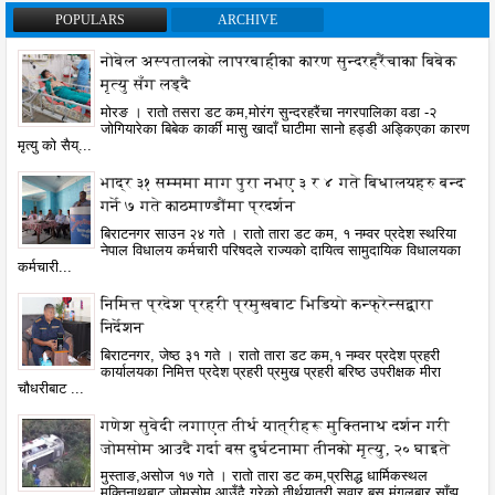
POPULARS
ARCHIVE
नोबेल अस्पतालको लापरबाहीका कारण सुन्दरहरैंचाका बिबेक
मृत्यु सँग लड्दै
मोरङ । रातो तसरा डट कम,मोरंग सुन्दरहरैंचा नगरपालिका वडा -२
जोगियारेका बिबेक कार्की मासु खादाँ घाटीमा सानो हड्डी अड्किएका कारण
मृत्यु को सैय्...
भाद्र ३१ सम्ममा माग पुरा नभए ३ र ४ गते बिधालयहरु बन्द
गर्ने ७ गते काठमाण्डौंमा प्रदर्शन
बिराटनगर साउन २४ गते । रातो तारा डट कम, १ नम्वर प्रदेश स्थरिया
नेपाल विधालय कर्मचारी परिषदले राज्यको दायित्व सामुदायिक विधालयका
कर्मचारी...
निमित्त प्रदेश प्रहरी प्रमुखबाट भिडियो कन्फ्रेन्सद्वारा
निर्देशन
बिराटनगर, जेष्ठ ३१ गते । रातो तारा डट कम,१ नम्वर प्रदेश प्रहरी
कार्यालयका निमित्त प्रदेश प्रहरी प्रमुख प्रहरी बरिष्ठ उपरीक्षक मीरा
चौधरीबाट ...
गणेश सुवेदी लगाएत तीर्थ यात्रीहरू मुक्तिनाथ दर्शन गरी
जोमसोम आउदै गर्दा बस दुर्घटनामा तीनको मृत्यु, २० घाइते
मुस्ताङ,असोज १७ गते । रातो तारा डट कम,प्रसिद्ध धार्मिकस्थल
मुक्तिनाथबाट जोमसोम आउँदै गरेको तीर्थयात्री सवार बस मंगलबार साँझ