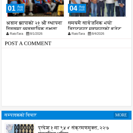
01
04
Aug
Aug
2026
2026
अडान झापाको २१ औ स्थापना
समयमै सार्वजनिक भयो
ल
दिवसमा व्यवसायिक दक्षता,
विराटनगर महानगरको बजेट
व
RatoTara
8/1/2026
RatoTara
8/4/2026
ड
विश्वसनीयता र गुणस्तरमा
पुस्तिका, कार्यान्वयन प्रक्रिया
श
जोड
पनि सुरु
POST A COMMENT
सम्पादकको विचार
MORE
प्रदेश १ मा ९५४ संक्रमणमुक्त, २२७