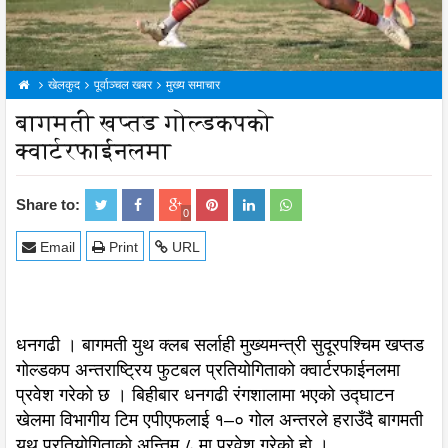
खेलकुद
पूर्वाञ्चल खबर
मुख्य समाचार
बागमती खप्तड गोल्डकपको
क्वार्टरफाईनलमा
Share to:
0
Email
Print
URL
धनगढी । बागमती युथ क्लब सर्लाही मुख्यमन्त्री सुदूरपश्चिम खप्तड
गोल्डकप अन्तराष्ट्रिय फुटबल प्रतियोगिताको क्वार्टरफाईनलमा
प्रवेश गरेको छ । बिहीबार धनगढी रंगशालामा भएको उद्घाटन
खेलमा विभागीय टिम एपीएफलाई १–० गोल अन्तरले हराउँदै बागमती
युथ प्रतियोगिताको अन्तिम ८ मा प्रवेश गरेको हो ।