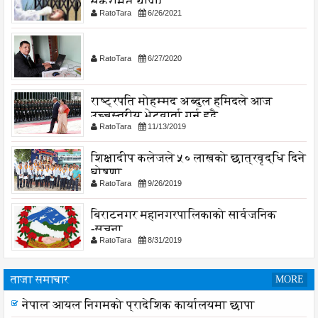
संक्रमित थपिए
RatoTara
6/26/2021
RatoTara
6/27/2020
राष्ट्रपति मोहम्मद अब्दुल हमिदले आज
उच्चस्तरीय भेटवार्ता गर्नु हुदै,
RatoTara
11/13/2019
शिक्षादीप कलेजले ५० लाखको छात्रवृद्धि दिने
घोषणा
RatoTara
9/26/2019
बिराटनगर महानगरपालिकाको सार्वजनिक
-सुचना
RatoTara
8/31/2019
ताजा समाचार
MORE
नेपाल आयल निगमको प्रादेशिक कार्यालयमा छापा