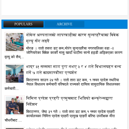
POPULARS
ARCHIVE
नोबेल अस्पतालको लापरबाहीका कारण सुन्दरहरैंचाका बिबेक
मृत्यु सँग लड्दै
मोरङ । रातो तसरा डट कम,मोरंग सुन्दरहरैंचा नगरपालिका वडा -२
जोगियारेका बिबेक कार्की मासु खादाँ घाटीमा सानो हड्डी अड्किएका कारण
मृत्यु को सैय्...
भाद्र ३१ सम्ममा माग पुरा नभए ३ र ४ गते बिधालयहरु बन्द
गर्ने ७ गते काठमाण्डौंमा प्रदर्शन
बिराटनगर साउन २४ गते । रातो तारा डट कम, १ नम्वर प्रदेश स्थरिया
नेपाल विधालय कर्मचारी परिषदले राज्यको दायित्व सामुदायिक विधालयका
कर्मचारी...
निमित्त प्रदेश प्रहरी प्रमुखबाट भिडियो कन्फ्रेन्सद्वारा
निर्देशन
बिराटनगर, जेष्ठ ३१ गते । रातो तारा डट कम,१ नम्वर प्रदेश प्रहरी
कार्यालयका निमित्त प्रदेश प्रहरी प्रमुख प्रहरी बरिष्ठ उपरीक्षक मीरा
चौधरीबाट ...