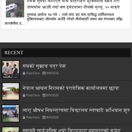
गणेश सुवेदी लगाएत तीर्थ यात्रीहरू मुक्तिनाथ दर्शन गरी
जोमसोम आउदै गर्दा बस दुर्घटनामा तीनको मृत्यु, २० घाइते
मुस्ताङ,असोज १७ गते । रातो तारा डट कम,प्रसिद्ध धार्मिकस्थल
मुक्तिनाथबाट जोमसोम आउँदै गरेको तीर्थयात्री सवार बस मंगलबार साँझ
कागबेनीमा द...
RECENT
संघको सुझाव पत्र पेश
RatoTara
8/8/2026
नेपाल आयल निगमको प्रादेशिक कार्यालयमा छापा
RatoTara
8/5/2026
लागू औषध नियन्त्रणमा विद्यालय स्तरबाटै अभियान शुरु
RatoTara
8/4/2026
समयमै सार्वजनिक भयो विराटनगर महानगरको बजेट