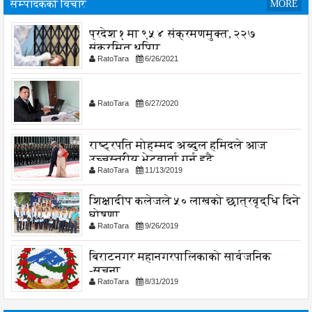
सम्पादकको विचार
MORE
प्रदेश १ मा ९५४ संक्रमणमुक्त, २२७
संक्रमित थपिए
RatoTara
6/26/2021
RatoTara
6/27/2020
राष्ट्रपति मोहम्मद अब्दुल हमिदले आज
उच्चस्तरीय भेटवार्ता गर्नु हुदै,
RatoTara
11/13/2019
शिक्षादीप कलेजले ५० लाखको छात्रवृद्धि दिने
घोषणा
RatoTara
9/26/2019
बिराटनगर महानगरपालिकाको सार्वजनिक
-सुचना
RatoTara
8/31/2019