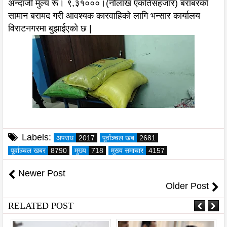
अन्दाजी मुल्य रू। ९,३१०००।(नौलाख एकतिसहजार) बराबरको
सामान बरामद गरी आवश्यक कारवाहिको लागि भन्सार कार्यालय
विराटनगरमा बुझाईएको छ |
Labels:
अपराध
2017
पूर्वाञ्चल खब
2681
पूर्वाञ्चल खबर
8790
मुख्य
718
मुख्य समाचार
4157
Newer Post
Older Post
RELATED POST