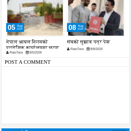
05
08
Aug
Aug
2026
2026
ा
नेपाल आयल निगमको
संघको सुझाव पत्र पेश
स
प्रादेशिक कार्यालयमा छापा
व
RatoTara
8/8/2026
RatoTara
8/5/2026
प
प
POST A COMMENT