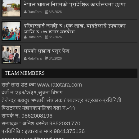
नेपाल आयल निगमको प्रादेशिक कार्यालयमा छापा
RatoTara
8/5/2026
परिवारलाई जनही रु। एक लाख, घाइतेलाई उपचारका
लागि रु। ११ हजार सहयोग
RatoTara
8/9/2026
संघको सुझाव पत्र पेश
RatoTara
8/8/2026
TEAM MEMBERS
रातो तारा डट कम www.ratotara.com
दर्ता न.२३१/२/३१,सुचना बिभाग
तेजेन्द्र बहादुर भण्डारी संचालक / स्वतन्त्र पत्रकार-प्रतिनिती
बिराटनगर महानगरपालिका वडा न.-११
सम्पर्क न. 9862008196
सम्पादक : अनिश बस्नेत 9852031770
प्रतिनिधि : इश्वरराज मगर 9841375136