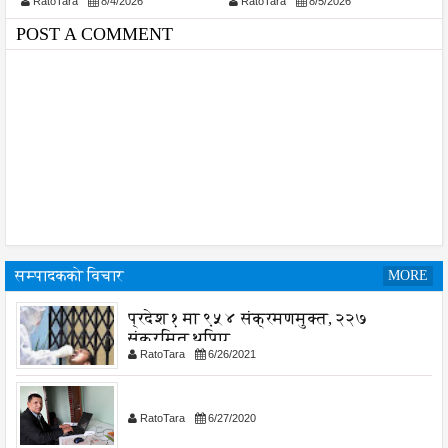
RatoTara
8/4/2026
RatoTara
8/5/2026
या
शुरु
POST A COMMENT
सम्पादकको विचार
MORE
प्रदेश १ मा ९५४ संक्रमणमुक्त, २२७
संक्रमित थपिए
RatoTara
6/26/2021
RatoTara
6/27/2020