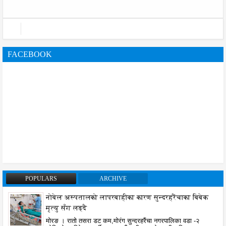
FACEBOOK
POPULARS
ARCHIVE
नोबेल अस्पतालको लापरबाहीका कारण सुन्दरहरैंचाका बिबेक
मृत्यु सँग लड्दै
मोरङ । रातो तसरा डट कम,मोरंग सुन्दरहरैंचा नगरपालिका वडा -२