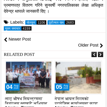
प्रमाणपत्र वितरण गरिने सुनवर्षी नगरपालिकाका लेखा अधिकृत
देवेन्द्र थापाले जानकारी दिए ।
Labels:
खेलकुद
1106
पूर्वाञ्चल खब
2683
मुख्य समाचार
4159
Newer Post
Older Post
RELATED POST
04
05
Aug
Aug
2026
2026
लागू औषध नियन्त्रणमा
नेपाल आयल निगमको
स
विद्यालय स्तरबाटै अभियान
प्रादेशिक कार्यालयमा छापा