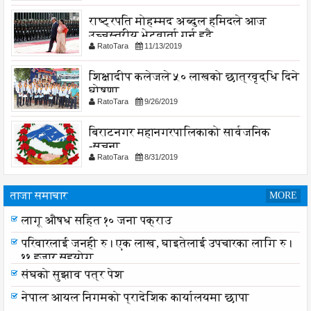
राष्ट्रपति मोहम्मद अब्दुल हमिदले आज
उच्चस्तरीय भेटवार्ता गर्नु हुदै,
RatoTara
11/13/2019
शिक्षादीप कलेजले ५० लाखको छात्रवृद्धि दिने
घोषणा
RatoTara
9/26/2019
बिराटनगर महानगरपालिकाको सार्वजनिक
-सुचना
RatoTara
8/31/2019
ताजा समाचार
MORE
लागू औषध सहित १० जना पक्राउ
परिवारलाई जनही रु। एक लाख, घाइतेलाई उपचारका लागि रु।
११ हजार सहयोग
संघको सुझाव पत्र पेश
नेपाल आयल निगमको प्रादेशिक कार्यालयमा छापा