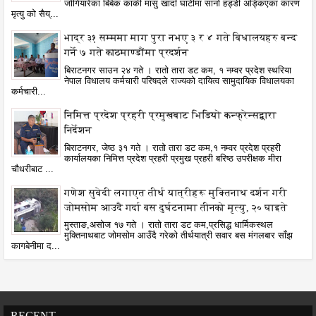
जोगियारेका बिबेक कार्की मासु खादाँ घाटीमा सानो हड्डी अड्किएका कारण
मृत्यु को सैय्...
भाद्र ३१ सम्ममा माग पुरा नभए ३ र ४ गते बिधालयहरु बन्द
गर्ने ७ गते काठमाण्डौंमा प्रदर्शन
बिराटनगर साउन २४ गते । रातो तारा डट कम, १ नम्वर प्रदेश स्थरिया
नेपाल विधालय कर्मचारी परिषदले राज्यको दायित्व सामुदायिक विधालयका
कर्मचारी...
निमित्त प्रदेश प्रहरी प्रमुखबाट भिडियो कन्फ्रेन्सद्वारा
निर्देशन
बिराटनगर, जेष्ठ ३१ गते । रातो तारा डट कम,१ नम्वर प्रदेश प्रहरी
कार्यालयका निमित्त प्रदेश प्रहरी प्रमुख प्रहरी बरिष्ठ उपरीक्षक मीरा
चौधरीबाट ...
गणेश सुवेदी लगाएत तीर्थ यात्रीहरू मुक्तिनाथ दर्शन गरी
जोमसोम आउदै गर्दा बस दुर्घटनामा तीनको मृत्यु, २० घाइते
मुस्ताङ,असोज १७ गते । रातो तारा डट कम,प्रसिद्ध धार्मिकस्थल
मुक्तिनाथबाट जोमसोम आउँदै गरेको तीर्थयात्री सवार बस मंगलबार साँझ
कागबेनीमा द...
RECENT