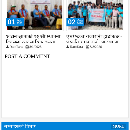
01
02
Aug
Aug
2026
2026
अडान झापाको २१ औ स्थापना
एभरेष्टको राजारानी हाइकिङ -
स
दिवसमा व्यवसायिक दक्षता,
प्रकृति र एकताको पाठशाला
व
RatoTara
8/1/2026
RatoTara
8/2/2026
ड
विश्वसनीयता र गुणस्तरमा
प
जोड
प
POST A COMMENT
सम्पादकको विचार
MORE