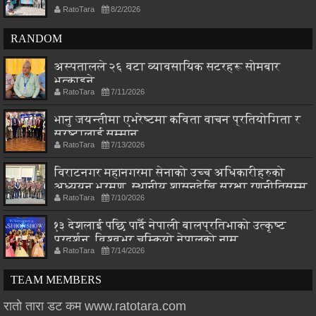
RatoTara
8/2/2026
RANDOM
अस्पतालले २६ वटा व्यावसायिक सटरहरू सोमबार
भत्काइने
RatoTara
7/11/2026
भानु जयन्तीमा एभरेष्टमा कविता वाचन प्रतियोगिता र
स्रष्टालाई सम्मान
RatoTara
7/13/2026
विराटनगर महानगरमा सेनाको उच्च अधिकारीहरुको
अध्ययन भ्रमण, स्थानीय शासनदेखि सुरक्षा रणनीतिसम्म
RatoTara
7/10/2026
छलफल
१३ देशलाई पछि पार्दै नेपाली बालप्रतिभाको उत्कृष्ट
प्रदर्शन, विश्वभर चम्कियो नेपालको नाम
RatoTara
7/14/2026
TEAM MEMBERS
रातो तारा डट कम www.ratotara.com