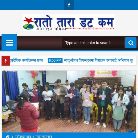
Face
Boo
K
ो प्रादेशिक कार्यालयमा छापा
लागू औषध नियन्त्रणमा विद्यालय स्तरबाटै अभियान शुरु
9:50 PM
ूजा महोत्सव सम्पन्न, आध्यात्मिक जीवनशैली अपनाउन जोड
04
Aug
2026
पूर्वाञ्चल खब
मुख्य समाचार