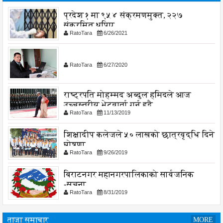
प्रदेश १ मा ९५४ संक्रमणमुक्त, २२७
संक्रमित थपिए
RatoTara
6/26/2021
RatoTara
6/27/2020
राष्ट्रपति मोहम्मद अब्दुल हमिदले आज
उच्चस्तरीय भेटवार्ता गर्नु हुदै,
RatoTara
11/13/2019
शिक्षादीप कलेजले ५० लाखको छात्रवृद्धि दिने
घोषणा
RatoTara
9/26/2019
बिराटनगर महानगरपालिकाको सार्वजनिक
-सुचना
RatoTara
8/31/2019
ताजा समाचार
MORE