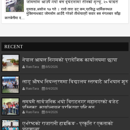
जोमसोम आउदै गर्दा बस दुर्घटनामा तीनको मृत्यु, २० घाइते
मुस्ताङ,असोज १७ गते । रातो तारा डट कम,प्रसिद्ध धार्मिकस्थल
मुक्तिनाथबाट जोमसोम आउँदै गरेको तीर्थयात्री सवार बस मंगलबार साँझ
कागबेनीमा द...
RECENT
नेपाल आयल निगमको प्रादेशिक कार्यालयमा छापा
RatoTara
8/5/2026
लागू औषध नियन्त्रणमा विद्यालय स्तरबाटै अभियान शुरु
RatoTara
8/4/2026
समयमै सार्वजनिक भयो विराटनगर महानगरको बजेट
पुस्तिका, कार्यान्वयन प्रक्रिया पनि सुरु
RatoTara
8/4/2026
एभरेष्टको राजारानी हाइकिङ - प्रकृति र एकताको
पाठशाला