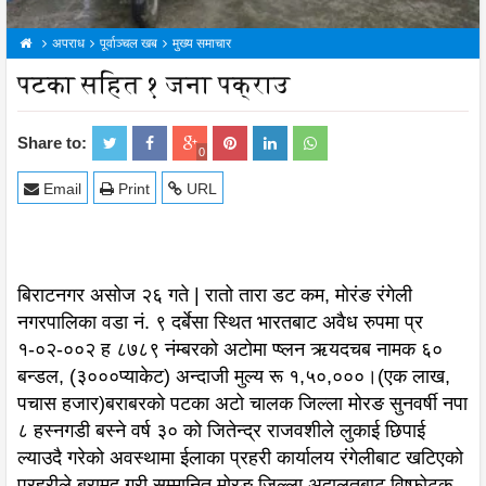
अपराध
पूर्वाञ्चल खब
मुख्य समाचार
पटका सहित १ जना पक्राउ
Share to:
0
Email
Print
URL
बिराटनगर असोज २६ गते | रातो तारा डट कम, मोरंङ रंगेली
नगरपालिका वडा नं. ९ दर्बेसा स्थित भारतबाट अवैध रुपमा प्र
१-०२-००२ ह ८७८९ नंम्बरको अटोमा प्ष्लन ऋयदचब नामक ६०
बन्डल, (३०००प्याकेट) अन्दाजी मुल्य रू १,५०,०००।(एक लाख,
पचास हजार)बराबरको पटका अटो चालक जिल्ला मोरङ सुनवर्षी नपा
८ हस्नगडी बस्ने वर्ष ३० को जितेन्द्र राजवशीले लुकाई छिपाई
ल्याउदै गरेको अवस्थामा ईलाका प्रहरी कार्यालय रंगेलीबाट खटिएको
प्रहरीले बरामद गरी सम्मानित मोरङ जिल्ला अदालतबाट विष्फोटक