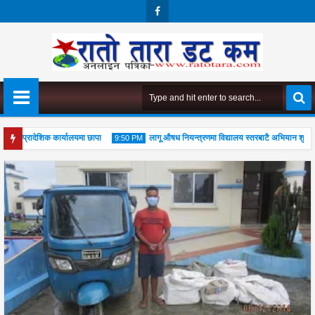
Face
Boo
K
को प्रादेशिक कार्यालयमा छापा
लागू औषध नियन्त्रणमा विद्यालय स्तरबाटै अभियान शुरु
9:50 PM
पूजा महोत्सव सम्पन्न, आध्यात्मिक जीवनशैली अपनाउन जोड
04
Aug
2026