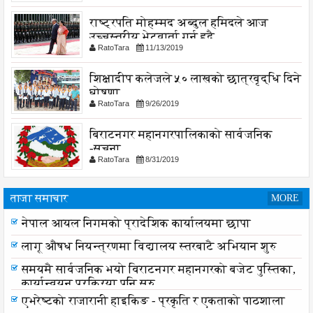
राष्ट्रपति मोहम्मद अब्दुल हमिदले आज
उच्चस्तरीय भेटवार्ता गर्नु हुदै,
RatoTara
11/13/2019
शिक्षादीप कलेजले ५० लाखको छात्रवृद्धि दिने
घोषणा
RatoTara
9/26/2019
बिराटनगर महानगरपालिकाको सार्वजनिक
-सुचना
RatoTara
8/31/2019
ताजा समाचार
MORE
नेपाल आयल निगमको प्रादेशिक कार्यालयमा छापा
लागू औषध नियन्त्रणमा विद्यालय स्तरबाटै अभियान शुरु
समयमै सार्वजनिक भयो विराटनगर महानगरको बजेट पुस्तिका,
कार्यान्वयन प्रक्रिया पनि सुरु
एभरेष्टको राजारानी हाइकिङ - प्रकृति र एकताको पाठशाला