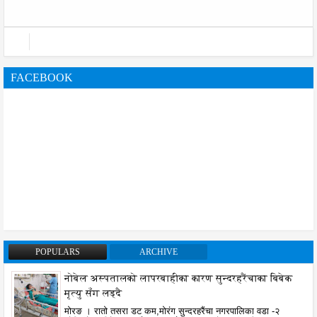
FACEBOOK
POPULARS
ARCHIVE
नोबेल अस्पतालको लापरबाहीका कारण सुन्दरहरैंचाका बिबेक
मृत्यु सँग लड्दै
मोरङ । रातो तसरा डट कम,मोरंग सुन्दरहरैंचा नगरपालिका वडा -२