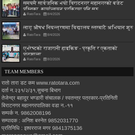
समयमै सार्वजनिक भयो विराटनगर महानगरको बजेट
पुस्तिका, कार्यान्वयन प्रक्रिया पनि सुरु
RatoTara
8/4/2026
लागू औषध नियन्त्रणमा विद्यालय स्तरबाटै अभियान शुरु
RatoTara
8/4/2026
एभरेष्टको राजारानी हाइकिङ - प्रकृति र एकताको
पाठशाला
RatoTara
8/2/2026
TEAM MEMBERS
रातो तारा डट कम www.ratotara.com
दर्ता न.२३१/२/३१,सुचना बिभाग
तेजेन्द्र बहादुर भण्डारी संचालक / स्वतन्त्र पत्रकार-प्रतिनिती
बिराटनगर महानगरपालिका वडा न.-११
सम्पर्क न. 9862008196
सम्पादक : अनिश बस्नेत 9852031770
प्रतिनिधि : इश्वरराज मगर 9841375136