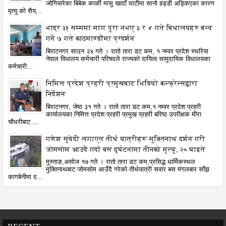
जोगियारेका बिबेक कार्की मासु खादाँ घाटीमा सानो हड्डी अड्किएका कारण
मृत्यु को सैय्...
भाद्र ३१ सम्ममा माग पुरा नभए ३ र ४ गते बिधालयहरु बन्द
गर्ने ७ गते काठमाण्डौंमा प्रदर्शन
बिराटनगर साउन २४ गते । रातो तारा डट कम, १ नम्वर प्रदेश स्थरिया
नेपाल विधालय कर्मचारी परिषदले राज्यको दायित्व सामुदायिक विधालयका
कर्मचारी...
निमित्त प्रदेश प्रहरी प्रमुखबाट भिडियो कन्फ्रेन्सद्वारा
निर्देशन
बिराटनगर, जेष्ठ ३१ गते । रातो तारा डट कम,१ नम्वर प्रदेश प्रहरी
कार्यालयका निमित्त प्रदेश प्रहरी प्रमुख प्रहरी बरिष्ठ उपरीक्षक मीरा
चौधरीबाट ...
गणेश सुवेदी लगाएत तीर्थ यात्रीहरू मुक्तिनाथ दर्शन गरी
जोमसोम आउदै गर्दा बस दुर्घटनामा तीनको मृत्यु, २० घाइते
मुस्ताङ,असोज १७ गते । रातो तारा डट कम,प्रसिद्ध धार्मिकस्थल
मुक्तिनाथबाट जोमसोम आउँदै गरेको तीर्थयात्री सवार बस मंगलबार साँझ
कागबेनीमा द...