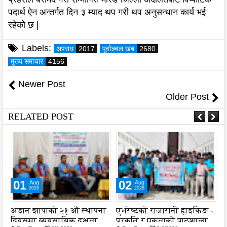
पदार्थ ऐन अन्तर्गत दिन ३ म्याद थप गरी थप अनुसन्धान कार्य भई
रहेको छ |
Labels:
अपराध
2017
पूर्वाञ्चल खब
2680
मुख्य समाचार
4156
Newer Post
Older Post
RELATED POST
01
02
Aug
Aug
2026
2026
अडान झापाको २१ औ स्थापना
एभरेष्टको राजारानी हाइकिङ -
स
दिवसमा व्यवसायिक दक्षता,
प्रकृति र एकताको पाठशाला
व