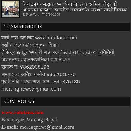
विराटनगर महानगरमा सेनाको उच्च अधिकारीहरुको
अध्ययन भ्रमण, स्थानीय शासनदेखि सुरक्षा रणनीतिसम्म
RatoTara
7/10/2026
छलफल
TEAM MEMBERS
रातो तारा डट कम www.ratotara.com
दर्ता न.२३१/२/३१,सुचना बिभाग
तेजेन्द्र बहादुर भण्डारी संचालक / स्वतन्त्र पत्रकार-प्रतिनिती
बिराटनगर महानगरपालिका वडा न.-११
सम्पर्क न. 9862008196
सम्पादक : अनिश बस्नेत 9852031770
प्रतिनिधि : इश्वरराज मगर 9841375136
morangnews@gmail.com
CONTACT US
www.ratotara.com
Biratnagar, Morang Nepal
E-mail:
morangnews@gmail.com