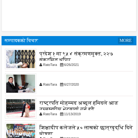
सम्पादकको विचार
MORE
प्रदेश १ मा ९५४ संक्रमणमुक्त, २२७
संक्रमित थपिए
RatoTara
6/26/2021
RatoTara
6/27/2020
राष्ट्रपति मोहम्मद अब्दुल हमिदले आज
उच्चस्तरीय भेटवार्ता गर्नु हुदै,
RatoTara
11/13/2019
शिक्षादीप कलेजले ५० लाखको छात्रवृद्धि दिने
घोषणा