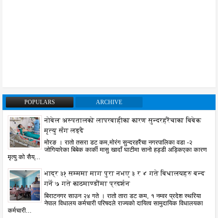
POPULARS
ARCHIVE
नोबेल अस्पतालको लापरबाहीका कारण सुन्दरहरैंचाका बिबेक
मृत्यु सँग लड्दै
मोरङ । रातो तसरा डट कम,मोरंग सुन्दरहरैंचा नगरपालिका वडा -२
जोगियारेका बिबेक कार्की मासु खादाँ घाटीमा सानो हड्डी अड्किएका कारण
मृत्यु को सैय्...
भाद्र ३१ सम्ममा माग पुरा नभए ३ र ४ गते बिधालयहरु बन्द
गर्ने ७ गते काठमाण्डौंमा प्रदर्शन
बिराटनगर साउन २४ गते । रातो तारा डट कम, १ नम्वर प्रदेश स्थरिया
नेपाल विधालय कर्मचारी परिषदले राज्यको दायित्व सामुदायिक विधालयका
कर्मचारी...