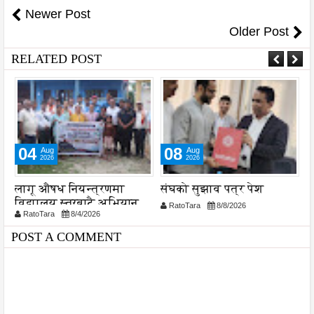
Newer Post
Older Post
RELATED POST
08
05
Aug
Aug
2026
2026
संघको सुझाव पत्र पेश
नेपाल आयल निगमको
स
प्रादेशिक कार्यालयमा छापा
व
RatoTara
8/8/2026
RatoTara
8/5/2026
प
प
POST A COMMENT