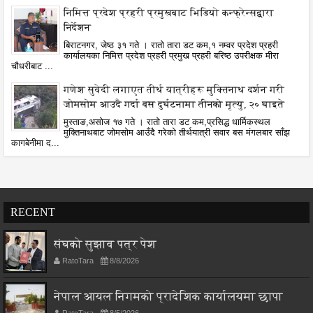
निमित्त प्रदेश प्रहरी प्रमुखबाट भिडियो कन्फ्रेन्सद्वारा
निर्देशन
बिराटनगर, जेष्ठ ३१ गते । रातो तारा डट कम,१ नम्वर प्रदेश प्रहरी
कार्यालयका निमित्त प्रदेश प्रहरी प्रमुख प्रहरी बरिष्ठ उपरीक्षक मीरा
चौधरीबाट ...
गणेश सुवेदी लगाएत तीर्थ यात्रीहरू मुक्तिनाथ दर्शन गरी
जोमसोम आउदै गर्दा बस दुर्घटनामा तीनको मृत्यु, २० घाइते
मुस्ताङ,असोज १७ गते । रातो तारा डट कम,प्रसिद्ध धार्मिकस्थल
मुक्तिनाथबाट जोमसोम आउँदै गरेको तीर्थयात्री सवार बस मंगलबार साँझ
कागबेनीमा द...
RECENT
संघको सुझाव पत्र पेश
RatoTara
8/8/2026
नेपाल आयल निगमको प्रादेशिक कार्यालयमा छापा
RatoTara
8/5/2026