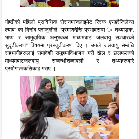
गोष्ठीको पहिलो प्राविधिक सेसनमा’क्लाइमेट रिस्क एण्डरैजिलेन्स
ल्याब’ का विनोद पराजुलीले “प्रमाणदेखि प्रभावसम्म ः तथ्याङ्क,
भाष्य र सामुदायिक अनुभवका माध्यमबाट जलवायु सञ्चारको
सुदृढीकरण“ विषयमा प्रस्तुतीकरण दिए । उनले जलवायु सम्बंधि
सहभागीहरूलाई समावेशी समूहमाविभाजन गरी खेल र छलफलको
माध्यमबाटजलवायु सम्बन्धीशब्दावली र तथ्यहरूबारे
प्रयोगात्मकसिकाइ गराए ।