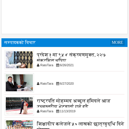
सम्पादकको विचार
MORE
प्रदेश १ मा ९५४ संक्रमणमुक्त, २२७
संक्रमित थपिए
RatoTara
6/26/2021
RatoTara
6/27/2020
राष्ट्रपति मोहम्मद अब्दुल हमिदले आज
उच्चस्तरीय भेटवार्ता गर्नु हुदै,
RatoTara
11/13/2019
शिक्षादीप कलेजले ५० लाखको छात्रवृद्धि दिने