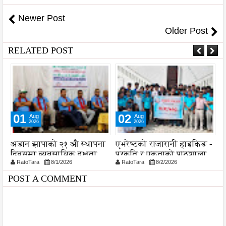
Newer Post
Older Post
RELATED POST
01
02
Aug
Aug
2026
2026
अडान झापाको २१ औ स्थापना
एभरेष्टको राजारानी हाइकिङ -
स
दिवसमा व्यवसायिक दक्षता,
प्रकृति र एकताको पाठशाला
व
RatoTara
8/1/2026
RatoTara
8/2/2026
ड
विश्वसनीयता र गुणस्तरमा
प
जोड
प
POST A COMMENT