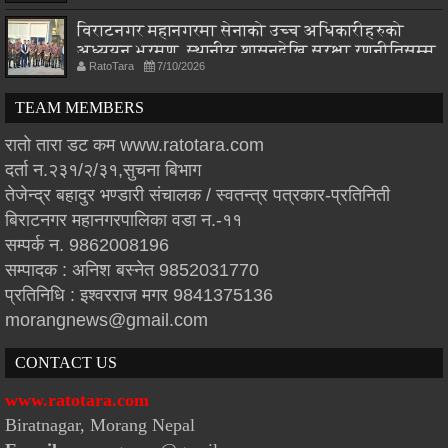
विराटनगर महानगरमा सेनाको उच्च अधिकारीहरुको
अध्ययन भ्रमण, स्थानीय शासनदेखि सुरक्षा रणनीतिसम्म
RatoTara
7/10/2026
छलफल
TEAM MEMBERS
रातो तारा डट कम www.ratotara.com
दर्ता न.२३१/२/३१,सुचना बिभाग
तेजेन्द्र बहादुर भण्डारी संचालक / स्वतन्त्र पत्रकार-प्रतिनिती
बिराटनगर महानगरपालिका वडा न.-११
सम्पर्क न. 9862008196
सम्पादक : अनिश बस्नेत 9852031770
प्रतिनिधि : इश्वरराज मगर 9841375136
morangnews@gmail.com
CONTACT US
www.ratotara.com
Biratnagar, Morang Nepal