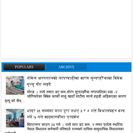
POPULARS
ARCHIVE
नोबेल अस्पतालको लापरबाहीका कारण सुन्दरहरैंचाका बिबेक
मृत्यु सँग लड्दै
मोरङ । रातो तसरा डट कम,मोरंग सुन्दरहरैंचा नगरपालिका वडा -२
जोगियारेका बिबेक कार्की मासु खादाँ घाटीमा सानो हड्डी अड्किएका कारण
मृत्यु को सैय्...
भाद्र ३१ सम्ममा माग पुरा नभए ३ र ४ गते बिधालयहरु बन्द
गर्ने ७ गते काठमाण्डौंमा प्रदर्शन
बिराटनगर साउन २४ गते । रातो तारा डट कम, १ नम्वर प्रदेश स्थरिया
नेपाल विधालय कर्मचारी परिषदले राज्यको दायित्व सामुदायिक विधालयका