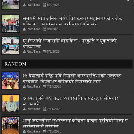
RatoTara
8/4/2026
समयमै सार्वजनिक भयो विराटनगर महानगरको बजेट
पुस्तिका, कार्यान्वयन प्रक्रिया पनि सुरु
RatoTara
8/4/2026
एभरेष्टको राजारानी हाइकिङ - प्रकृति र एकताको
पाठशाला
RatoTara
8/2/2026
RANDOM
१३ देशलाई पछि पार्दै नेपाली बालप्रतिभाको उत्कृष्ट
प्रदर्शन, विश्वभर चम्कियो नेपालको नाम
RatoTara
7/14/2026
अस्पतालले २६ वटा व्यावसायिक सटरहरू सोमबार
भत्काइने
RatoTara
7/11/2026
भानु जयन्तीमा एभरेष्टमा कविता वाचन प्रतियोगिता र
स्रष्टालाई सम्मान
RatoTara
7/13/2026