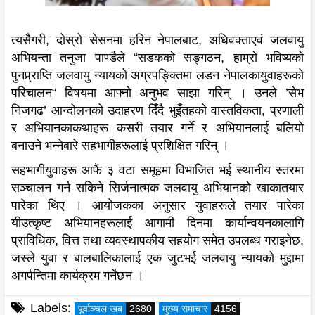
त्यसैगरी, दोस्रो सेसनमा हरिन नेपालबाट, अधिवक्ताएवं जलवायु
अभियन्ता तनुजा पाण्डैले “सडकको सङ्गठन, हाम्रो भविष्यको
पुनप्र्राप्ति जलवायु न्यायको अग्रपङ्क्तिमा लडन नेपालकायुवाहरूको
परिचालन“ विषयमा आफ्नो अनुभव साझा गरिन् । उनले ’सेभ
निजगढ’ आन्दोलनको उदाहरण दिँदै भुइँतहको वास्तविकता, प्रणाली
र अभियानकाकथाहरू कसरी तयार गर्ने र अभियानलाई बलियो
बनाउने भन्नेबारे सहभागीहरूलाई प्रशिक्षित गरिन् ।
सहभागीयुवाहरू आफैं ३ वटा समूहमा विभाजित भई स्थानीय स्तरमा
सञ्चालन गर्न सकिने सिर्जनात्मक जलवायु अभियानको खाकातयार
पारेका थिए । आयोजकका अनुसार युवाहरूले तयार पारेका
यीउत्कृष्ट अभियानहरूलाई आगामी दिनमा कार्यान्वयनकालागि
प्राविधिक, वित्त तथा व्यवस्थापकीय सहयोग समेत उपलब्ध गराइनेछ,
जस्ले युवा र बालबालिकालाई एक जुटभई जलवायु न्यायको मुद्दामा
अगर्पन्तिमा कार्यक्रम गर्नेछन ।
Labels:
पूर्वाञ्चल खब
2680
मुख्य समाचार
4156