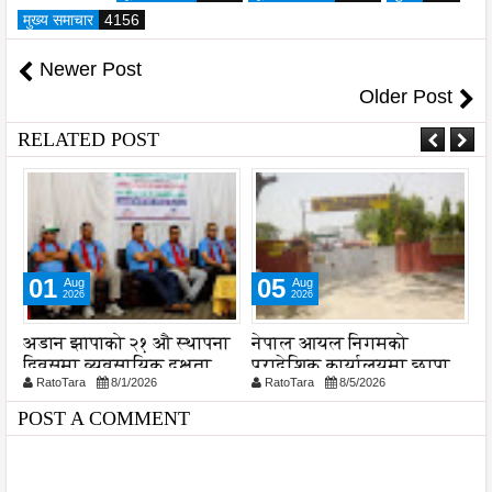
मुख्य समाचार
4156
Newer Post
Older Post
RELATED POST
01
05
Aug
Aug
2026
2026
अडान झापाको २१ औ स्थापना
नेपाल आयल निगमको
स
दिवसमा व्यवसायिक दक्षता,
प्रादेशिक कार्यालयमा छापा
व
RatoTara
8/1/2026
RatoTara
8/5/2026
ड
विश्वसनीयता र गुणस्तरमा
प
जोड
प
POST A COMMENT