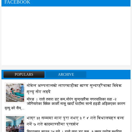
FACEBOOK
POPULARS
ARCHIVE
नोबेल अस्पतालको लापरबाहीका कारण सुन्दरहरैंचाका बिबेक
मृत्यु सँग लड्दै
मोरङ । रातो तसरा डट कम,मोरंग सुन्दरहरैंचा नगरपालिका वडा -२
जोगियारेका बिबेक कार्की मासु खादाँ घाटीमा सानो हड्डी अड्किएका कारण
मृत्यु को सैय्...
भाद्र ३१ सम्ममा माग पुरा नभए ३ र ४ गते बिधालयहरु बन्द
गर्ने ७ गते काठमाण्डौंमा प्रदर्शन
बिराटनगर साउन २४ गते । रातो तारा डट कम, १ नम्वर प्रदेश स्थरिया