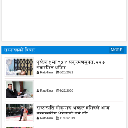
सम्पादकको विचार
MORE
प्रदेश १ मा ९५४ संक्रमणमुक्त, २२७
संक्रमित थपिए
RatoTara
6/26/2021
RatoTara
6/27/2020
राष्ट्रपति मोहम्मद अब्दुल हमिदले आज
उच्चस्तरीय भेटवार्ता गर्नु हुदै,
RatoTara
11/13/2019