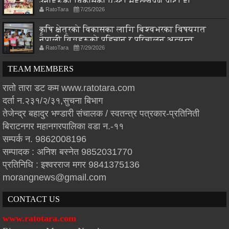
उनीहरूको विकासको एउटा महत्त्वपूर्ण पाटो हो
RatoTara
7/25/2026
कृषि क्षेत्रको विकासका लागि बिश्वभरका विषयगत
नेपाली विज्ञहरूको पहिचान र परिचालन अत्यन्त
RatoTara
7/29/2026
आवश्यक : मन्त्री चौधरी
TEAM MEMBERS
रातो तारा डट कम www.ratotara.com
दर्ता न.२३१/२/३१,सुचना बिभाग
तेजेन्द्र बहादुर भण्डारी संचालक / स्वतन्त्र पत्रकार-प्रतिनिती
बिराटनगर महानगरपालिका वडा न.-११
सम्पर्क न. 9862008196
सम्पादक : अनिश बस्नेत 9852031770
प्रतिनिधि : इश्वरराज मगर 9841375136
morangnews@gmail.com
CONTACT US
www.ratotara.com