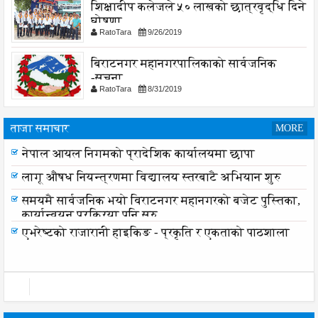
शिक्षादीप कलेजले ५० लाखको छात्रवृद्धि दिने
घोषणा
RatoTara
9/26/2019
बिराटनगर महानगरपालिकाको सार्वजनिक
-सुचना
RatoTara
8/31/2019
ताजा समाचार
MORE
नेपाल आयल निगमको प्रादेशिक कार्यालयमा छापा
लागू औषध नियन्त्रणमा विद्यालय स्तरबाटै अभियान शुरु
समयमै सार्वजनिक भयो विराटनगर महानगरको बजेट पुस्तिका,
कार्यान्वयन प्रक्रिया पनि सुरु
एभरेष्टको राजारानी हाइकिङ - प्रकृति र एकताको पाठशाला