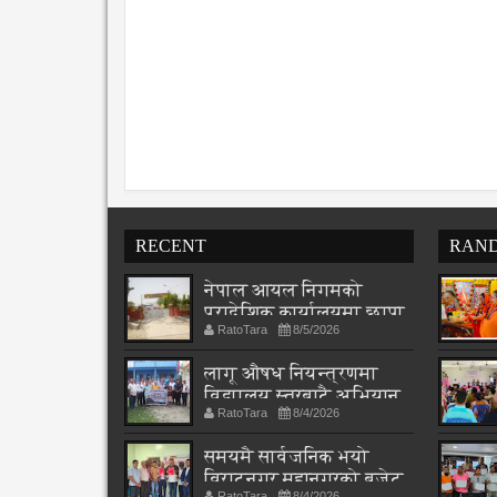
RECENT
RAN
नेपाल आयल निगमको
प्रादेशिक कार्यालयमा छापा
RatoTara
8/5/2026
लागू औषध नियन्त्रणमा
विद्यालय स्तरबाटै अभियान
RatoTara
8/4/2026
शुरु
समयमै सार्वजनिक भयो
विराटनगर महानगरको बजेट
RatoTara
8/4/2026