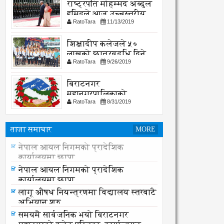
राष्ट्रपति मोहम्मद अब्दुल
हमिदले आज उच्चस्तरीय
RatoTara
11/13/2019
भेटवार्ता गर्नु हुदै,
शिक्षादीप कलेजले ५०
लाखको छात्रवृद्धि दिने
RatoTara
9/26/2019
घोषणा
बिराटनगर
महानगरपालिकाको
RatoTara
8/31/2019
सार्वजनिक -सुचना
ताजा समाचार
MORE
नेपाल आयल निगमको प्रादेशिक
कार्यालयमा छापा
नेपाल आयल निगमको प्रादेशिक
कार्यालयमा छापा
लागू औषध नियन्त्रणमा विद्यालय स्तरबाटै
अभियान शुरु
समयमै सार्वजनिक भयो विराटनगर