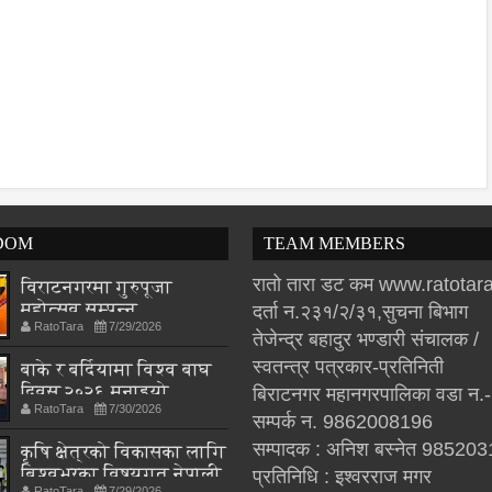
DOM
TEAM MEMBERS
रातो तारा डट कम www.ratota
विराटनगरमा गुरुपूजा
महोत्सव सम्पन्न,
दर्ता न.२३१/२/३१,सुचना बिभाग
RatoTara
7/29/2026
आध्यात्मिक जीवनशैली
तेजेन्द्र बहादुर भण्डारी संचालक /
अपनाउन जोड
स्वतन्त्र पत्रकार-प्रतिनिती
बाके र बर्दियामा विश्व बाघ
दिवस २०२६ मनाइयो
बिराटनगर महानगरपालिका वडा न.
RatoTara
7/30/2026
सम्पर्क न. 9862008196
सम्पादक : अनिश बस्नेत 98520
कृषि क्षेत्रको विकासका लागि
बिश्वभरका विषयगत नेपाली
प्रतिनिधि : इश्वरराज मगर
RatoTara
7/29/2026