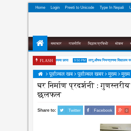
Home
Login
Preeti to Unicode
Type In Nepali
U
समाचार
राजनीति
विज्ञान/प्रविधी
मोडल
नेपाल आयल निगमको प्रादेशिक कार्यालयमा छापा
लागू औषध नियन्त्रणमा विद्यालय स्तरब
M
FLASH
9:50 PM
पूर्वाञ्चल खब
पूर्वाञ्चल खबर
मुख्य
मुख्
घर निर्माण प्रदर्शनी : गुणस्तरीय
छलफल
04
Aug
Aug
2026
2026
Share to:
Twitter
Facebook
0