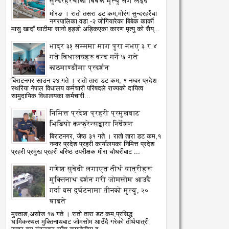
सुन्दरहरैंचाका बिबेक मृत्यु सँग लड्दै
मोरङ । रातो तसरा डट कम,मोरंग सुन्दरहरैंचा
नगरपालिका वडा -२ जोगियारेका बिबेक कार्की
मासु खादाँ घाटीमा सानो हड्डी अड्किएका कारण मृत्यु को सैय्...
भाद्र ३१ सम्ममा माग पुरा नभए ३ र ४
गते बिधालयहरु बन्द गर्ने ७ गते
काठमाण्डौंमा प्रदर्शन
बिराटनगर साउन २४ गते । रातो तारा डट कम, १ नम्वर प्रदेश
स्थरिया नेपाल विधालय कर्मचारी परिषदले राज्यको दायित्व
सामुदायिक विधालयका कर्मचारी...
निमित्त प्रदेश प्रहरी प्रमुखबाट
भिडियो कन्फ्रेन्सद्वारा निर्देशन
04
29
Aug
Jul
2026
2026
बिराटनगर, जेष्ठ ३१ गते । रातो तारा डट कम,१
नम्वर प्रदेश प्रहरी कार्यालयका निमित्त प्रदेश
प्रहरी प्रमुख प्रहरी बरिष्ठ उपरीक्षक मीरा चौधरीबाट ...
ागू औषध नियन्त्रणमा विद्यालय
कृषि क्षेत्रको विकासका लागि
तरबाटै अभियान शुरु
बिश्वभरका विषयगत नेपाली
गणेश सुवेदी लगाएत तीर्थ यात्रीहरू
atoTara
8/4/2026
RatoTara
7/29/2026
विज्ञहरूको पहिचान र परिचालन
मुक्तिनाथ दर्शन गरी जोमसोम आउदै
अत्यन्त आवश्यक : मन्त्री चौधर
गर्दा बस दुर्घटनामा तीनको मृत्यु, २०
घाइते
मुस्ताङ,असोज १७ गते । रातो तारा डट कम,प्रसिद्ध
धार्मिकस्थल मुक्तिनाथबाट जोमसोम आउँदै गरेको तीर्थयात्री