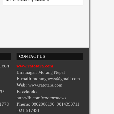
सवार बस मंगलबार साँझ कागबेनीमा द...
CONTACT US
ra.com
www.ratotara.com
Biratnagar, Morang Nepal
E-mail:
morangnews@gmail.com
Web:
www.ratotara.com
-११
Facebook:
http://fb.com/
ratotaranews
31770
Phone:
9862008196| 9814398711
|021-517431