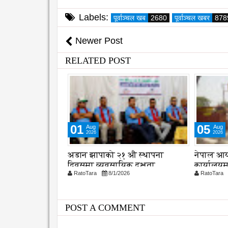
Labels:
पूर्वाञ्चल खब
2680
पूर्वाञ्चल खबर
878
Newer Post
RELATED POST
01
05
Aug
Aug
2026
2026
 संरक्षणका लागि
अडान झापाको २१ औ स्थापना
नेपाल आय
 सुझाव, कानुन
दिवसमा व्यवसायिक दक्षता,
कार्यालय
26
RatoTara
8/1/2026
RatoTara
विश्वसनीयता र गुणस्तरमा जोड
POST A COMMENT