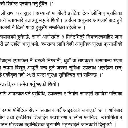
्तो सिमेन्ट प्रयोग गर्नु हुँदैन ।’
रणाली तथा घर सुरक्षा अभ्यास
'
मा बोल्दै इरोटेक टेक्नोलोजिज् प्रालिका
ने उपायबारे बताउनु भएको थियो। उहाँका अनुसार आगलागीबाट हुने
कारी नै ढिलो थाहा हुनुसँग सम्बन्धित रहेको छ ।
यालयमै हुनेगर्छ
,
सानो आगोसमेत ३ मिनेटभित्रै नियन्त्रणबाहिर जान
री छ’ उहाँले भन्नु भयो
, ‘
त्यसका लागि केही आधुनिक सुरक्षा प्रणालीको
ोबाइल एपमार्फत नै घरको निगरानी
,
धुवाँ वा तापक्रम असामान्य भएमा
पमा विद्युत् आपूर्ति बन्द हुने जस्ता सुविधा उपलब्ध भइरहेका छन्’
एकीकृत गर्दा २४सै घण्टा सुरक्षा सुनिश्चित गर्न सकिन्छ ।’
न्तरक्रिया समेत गर्नु भएको थियो।
लागि आवश्यक पर्ने प्रविधि
,
उपकरण र निर्माण सामग्री समावेश गरिएका
ैनिक रुपमा थेमेटिक सेशन संचालन गर्दै आइरहेको जनाएको छ । शनिबार
योग तथा इन्टेरियर डिजाईन अवधारणा र स्पेस प्लानिङ
,
उपयोगीता र
ोग संगठन मोरङका महानिर्देशक चुडामणि भट्टराईले जानकारी दिनुभयो ।