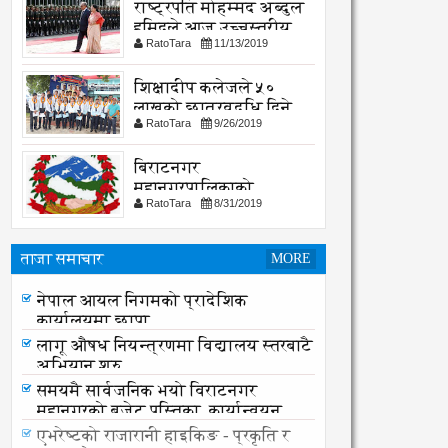
राष्ट्रपति मोहम्मद अब्दुल
हमिदले आज उच्चस्तरीय
RatoTara
11/13/2019
भेटवार्ता गर्नु हुदै,
शिक्षादीप कलेजले ५०
लाखको छात्रवृद्धि दिने
RatoTara
9/26/2019
घोषणा
बिराटनगर
महानगरपालिकाको
RatoTara
8/31/2019
सार्वजनिक -सुचना
ताजा समाचार
MORE
नेपाल आयल निगमको प्रादेशिक
नेपाल आयल निगमको प्रादेशिक
कार्यालयमा छापा
कार्यालयमा छापा
लागू औषध नियन्त्रणमा विद्यालय स्तरबाटै
अभियान शुरु
समयमै सार्वजनिक भयो विराटनगर
महानगरको बजेट पुस्तिका, कार्यान्वयन
प्रक्रिया पनि सुरु