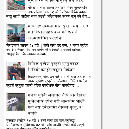
सुन्दरहरैंचाका बिबेक मृत्यु सँग लड्दै
मोरङ । रातो तसरा डट कम,मोरंग सुन्दरहरैंचा
नगरपालिका वडा -२ जोगियारेका बिबेक कार्की
मासु खादाँ घाटीमा सानो हड्डी अड्किएका कारण मृत्यु को सैय्...
भाद्र ३१ सम्ममा माग पुरा नभए ३ र ४
गते बिधालयहरु बन्द गर्ने ७ गते
काठमाण्डौंमा प्रदर्शन
बिराटनगर साउन २४ गते । रातो तारा डट कम, १ नम्वर प्रदेश
स्थरिया नेपाल विधालय कर्मचारी परिषदले राज्यको दायित्व
सामुदायिक विधालयका कर्मचारी...
निमित्त प्रदेश प्रहरी प्रमुखबाट
भिडियो कन्फ्रेन्सद्वारा निर्देशन
बिराटनगर, जेष्ठ ३१ गते । रातो तारा डट कम,१
नम्वर प्रदेश प्रहरी कार्यालयका निमित्त प्रदेश
प्रहरी प्रमुख प्रहरी बरिष्ठ उपरीक्षक मीरा चौधरीबाट ...
गणेश सुवेदी लगाएत तीर्थ यात्रीहरू
मुक्तिनाथ दर्शन गरी जोमसोम आउदै
गर्दा बस दुर्घटनामा तीनको मृत्यु, २०
घाइते
मुस्ताङ,असोज १७ गते । रातो तारा डट कम,प्रसिद्ध
धार्मिकस्थल मुक्तिनाथबाट जोमसोम आउँदै गरेको तीर्थयात्री