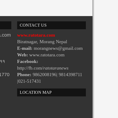
CONTACT US
ra.com
www.ratotara.com
Biratnagar, Morang Nepal
E-mail:
morangnews@gmail.com
Web:
www.ratotara.com
-११
Facebook:
http://fb.com/
ratotaranews
31770
Phone:
9862008196| 9814398711
|021-517431
LOCATION MAP