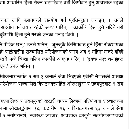
भेदमा आधारित हिंसा रोक्न घरपरिवार बढी जिम्मेवार हुनु आवश्यक रहेको
्त्रणका लागि महानगरले सहयोग गर्ने प्रतिबद्धता जनाइन् । उनले
योग गर्न तयार रहेको स्पष्ट पारिन् । कार्कीले हिंसा हुनै नदिने गरी
 दुवैमाथि हिंसा हुने गरेको उनको भनाइ थियो ।
 पनि पीडित छन्,’ उनले भनिन्, ‘जुनसुकै किसिमबाट हुने हिंसा रोकथामका
 साझेदारीमा सञ्चालित परियोजनाको समय अब ९ महिना मात्रै बाँकी
भन्ने चिन्ता नलिन कार्कीले आग्रह गरिन् । ‘ढुक्क भएर तपाईंहरू
भएन,’ उनले भनिन् ।
ियोजनाअन्तर्गत १ सय ३ जनाले सेवा लिइएको एवीसी नेपालकी अध्यक्ष
सार परियोजना सञ्चालित विराटनगरसहित ओखलढुंगा र उदयपुरबाट १ सय
नगरपालिका र उदयपुरको कटारी नगरपालिकामा परियोजना सञ्चालनमा
िनामा ओखलढुंगामा २४, कटारीमा १६ र विराटनगरमा ६३ जनाले सेवा
ी र मनोपरामर्श, स्वास्थ्य उपचार, आवश्यक कानुनी सहयोगलगायतको