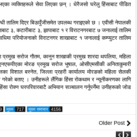
भएका व्यक्तिहरूले सेवा लिएका छन् । धेरैजसो घरेलु हिंसाबाट पीडित
न्धी तालिम दिएर बिऊपुँजीसमेत उपलब्ध गराइएको छ । एवीसी नेपालकी
ुंगाबाट ३, कटारीबाट ३, झापाबाट १ र विराटनगरबाट ७ जनालाई तालिम
वधिमा परियोजनाको विराटनगर शाखाबाट १ जनालाई कम्प्युटर तालिम
ा प्रमुख सरोज गौतम, कानुन शाखाकी प्रमुख शारदा थपलिया, महिला
यूएनएफपीएका मोरङ प्रमुख सरोज भुषाल, ओसीएमसीकी अनिताकुमारी
लका विशाल बस्नेत, जिल्ला प्रहरी कार्यालय मोरङको महिला सेलकी
ने गरेको बताए । उनीहरूले लैंगिक हिंसा रोकथाम र न्यूनीकरणका लागि
ंसा रोक्न घरपरिवारबाटै अभियान सञ्चालन गर्नुपर्नेमा उनीहरूको जोड
9
मुख्य
717
मुख्य समाचार
4156
Older Post