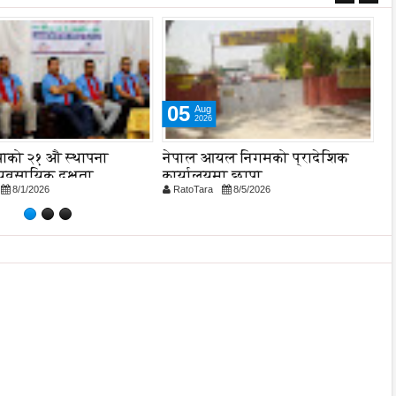
05
Aug
2026
ाको २१ औ स्थापना
नेपाल आयल निगमको प्रादेशिक
स
्यवसायिक दक्षता,
कार्यालयमा छापा
मह
8/1/2026
RatoTara
8/5/2026
R
यता र गुणस्तरमा जोड
का