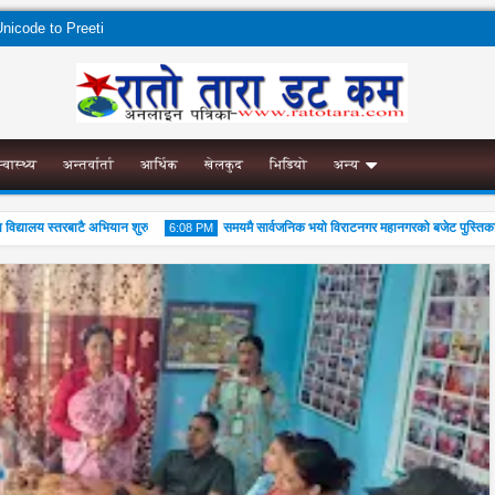
nicode to Preeti
स्वास्थ्य
अन्तर्वार्ता
आर्थिक
खेलकुद
भिडियो
अन्य
यालय स्तरबाटै अभियान शुरु
समयमै सार्वजनिक भयो विराटनगर महानगरको बजेट पुस्तिका, कार्य
6:08 PM
04
Aug
2026