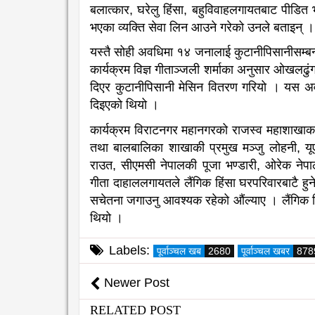
बलात्कार, घरेलु हिंसा, बहुविवाहलगायतबाट पीडित 
भएका व्यक्ति सेवा लिन आउने गरेको उनले बताइन् ।
यस्तै सोही अवधिमा १४ जनालाई कुटानीपिसानीसम्ब
कार्यक्रम विज्ञ गीताञ्जली शर्माका अनुसार ओखलढ
दिएर कुटानीपिसानी मेसिन वितरण गरियो । यस अ
दिइएको थियो ।
कार्यक्रम विराटनगर महानगरको राजस्व महाशाखाक
तथा बालबालिका शाखाकी प्रमुख मञ्जु लोहनी, 
राउत, सीएमसी नेपालकी पूजा भण्डारी, ओरेक नेपा
गीता दाहाललगायतले लैंगिक हिंसा घरपरिवारबाटै हु
सचेतना जगाउनु आवश्यक रहेको औंल्याए । लैंगिक हि
थियो ।
Labels:
पूर्वाञ्चल खब
2680
पूर्वाञ्चल खबर
878
Newer Post
RELATED POST