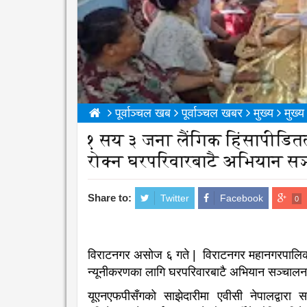
पूर्वाञ्चल खब
पूर्वाञ्चल खबर
मुख्य
मुख्
१ सय ३ जना लैंगिक हिंसापीडितल
रोक्न घरपरिवारबाटै अभियान सञ्च
Share to:
Twitter
Facebook
0
विराटनगर असोज ६ गते | विराटनगर महानगरपालिकाकी
न्यूनीकरणका लागि घरपरिवारबाटै अभियान सञ्चालन गर
यूएनएफपीसँगको साझेदारीमा एवीसी नेपालद्वारा 