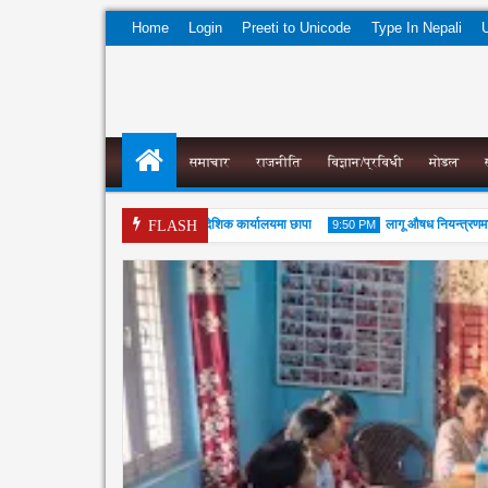
Home
Login
Preeti to Unicode
Type In Nepali
U
समाचार
राजनीति
विज्ञान/प्रविधी
मोडल
नेपाल आयल निगमको प्रादेशिक कार्यालयमा छापा
लागू औषध नियन्त्रणमा विद्
7:23 AM
FLASH
9:50 PM
05
04
Aug
Aug
2026
2026