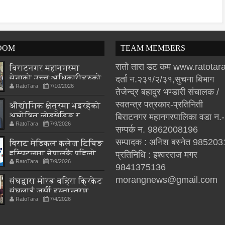
DOM
TEAM MEMBERS
रातो तारा डट कम www.ratota
विराटनगर महानगरमा
सेनाको उच्च अधिकारीहरुको
दर्ता न.२३१/२/३१,सुचना बिभाग
RatoTara
7/10/2026
अध्ययन भ्रमण, स्थानीय
तेजेन्द्र बहादुर भण्डारी संचालक /
शासनदेखि सुरक्षा
स्वतन्त्र पत्रकार-प्रतिनिती
औद्योगिक क्षेत्रमा भइरहेको
रणनीतिसम्म छलफल
अघोषित लोडसेडिङ र
बिराटनगर महानगरपालिका वडा न.
RatoTara
7/9/2026
अनियमित विद्युत आपूर्ति
सम्पर्क न. 9862008196
प्रति संघको गम्भीर
सम्पादक : अनिश बस्नेत 98520
बिराट मेडिकल कलेज टिचिङ
ध्यानाकर्षण
हस्पिटलमा नेपालकै पहिलो
प्रतिनिधि : इश्वरराज मगर
RatoTara
7/9/2026
अन्तर्राष्ट्रिय न्यूक्लियर
9841375136
मेडिसिन सम्मेलन हुने, तीन
morangnews@gmail.com
संघद्वारा मोरङ बहिरा क्रिकेट
देशका विज्ञ एकै मञ्चमा
संघलाई जर्सी हस्तान्तरण
RatoTara
7/4/2026