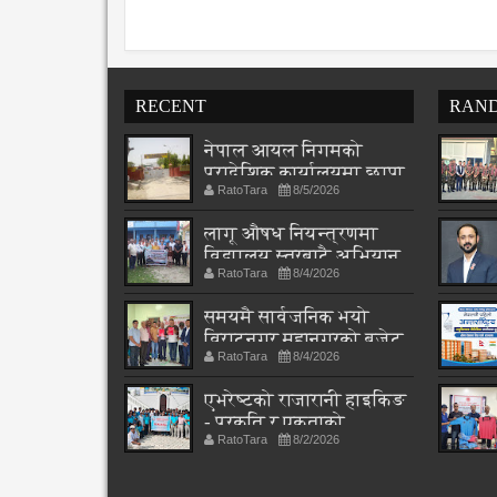
RECENT
RAN
नेपाल आयल निगमको
प्रादेशिक कार्यालयमा छापा
RatoTara
8/5/2026
लागू औषध नियन्त्रणमा
विद्यालय स्तरबाटै अभियान
RatoTara
8/4/2026
शुरु
समयमै सार्वजनिक भयो
विराटनगर महानगरको बजेट
RatoTara
8/4/2026
पुस्तिका, कार्यान्वयन
प्रक्रिया पनि सुरु
एभरेष्टको राजारानी हाइकिङ
- प्रकृति र एकताको
RatoTara
8/2/2026
पाठशाला