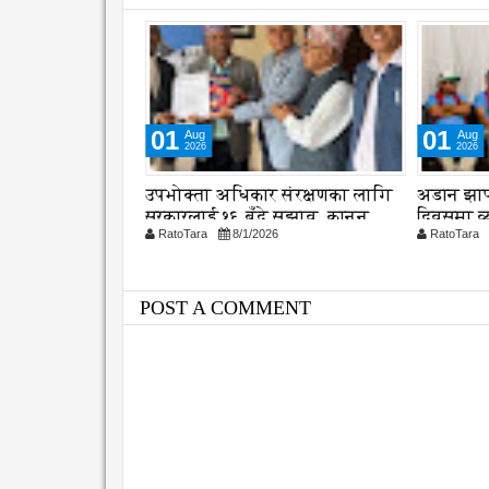
01
01
Aug
Aug
2026
2026
को उपाधि लिटिल
उपभोक्ता अधिकार संरक्षणका लागि
अडान झाप
ई
सरकारलाई १६ बुँदे सुझाव, कानुन
दिवसमा व
026
RatoTara
8/1/2026
RatoTara
संशोधनमा जोड
विश्वसनी
POST A COMMENT