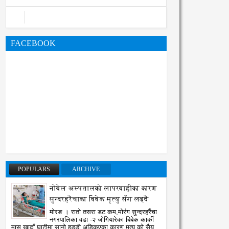
FACEBOOK
08
02
POPULARS
ARCHIVE
Aug
Aug
2026
2026
नोबेल अस्पतालको लापरबाहीका कारण
घको सुझाव पत्र पेश
एभरेष्टको राजारानी हाइकिङ -
सुन्दरहरैंचाका बिबेक मृत्यु सँग लड्दै
प्रकृति र एकताको पाठशाला
atoTara
8/8/2026
मोरङ । रातो तसरा डट कम,मोरंग सुन्दरहरैंचा
RatoTara
8/2/2026
नगरपालिका वडा -२ जोगियारेका बिबेक कार्की
मासु खादाँ घाटीमा सानो हड्डी अड्किएका कारण मृत्यु को सैय्...