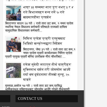
भाद्र ३१ सम्ममा माग पुरा नभए ३ र ४
गते बिधालयहरु बन्द गर्ने ७ गते
काठमाण्डौंमा प्रदर्शन
बिराटनगर साउन २४ गते । रातो तारा डट कम, १ नम्वर प्रदेश
स्थरिया नेपाल विधालय कर्मचारी परिषदले राज्यको दायित्व
सामुदायिक विधालयका कर्मचारी...
निमित्त प्रदेश प्रहरी प्रमुखबाट
भिडियो कन्फ्रेन्सद्वारा निर्देशन
बिराटनगर, जेष्ठ ३१ गते । रातो तारा डट कम,१
नम्वर प्रदेश प्रहरी कार्यालयका निमित्त प्रदेश
प्रहरी प्रमुख प्रहरी बरिष्ठ उपरीक्षक मीरा चौधरीबाट ...
गणेश सुवेदी लगाएत तीर्थ यात्रीहरू
मुक्तिनाथ दर्शन गरी जोमसोम आउदै
गर्दा बस दुर्घटनामा तीनको मृत्यु, २०
घाइते
मुस्ताङ,असोज १७ गते । रातो तारा डट कम,प्रसिद्ध
धार्मिकस्थल मुक्तिनाथबाट जोमसोम आउँदै गरेको तीर्थयात्री
सवार बस मंगलबार साँझ कागबेनीमा द...
CONTACT US