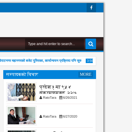
Face
Boo
K
नगर महानगरको बजेट पुस्तिका, कार्यान्वयन प्रक्रिया पनि सुरु
एभरेष्टको राजारानी हाइकिङ
3:56 PM
सम्पादकको विचार
MORE
प्रदेश १ मा ९५४
संक्रमणमुक्त, २२७
RatoTara
6/26/2021
संक्रमित थपिए
02
Aug
2026
RatoTara
6/27/2020