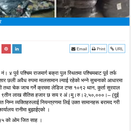
र
Email
Print
URL
 ४ पुर्व पश्चिम राजमार्ग बक्रा पुल स्थितमा पश्चिमबाट पूर्व तर्फ
ार छली अवैध रुपमा मालसामान ल्याई रहेको भन्ने सुचनाको आधारमा
तथा चेक जाच गर्ने क्रममा लेडिज टप्स १०९२ थान, कुर्ता सुरवाल
।– ९तीन लाख सैतिस हजार छ सय र अं।मु।रु।२,५०,०००।– (दुई
निम्न व्यक्तिहरुलाई नियन्त्रणमा लिई उक्त सामानहरू बरामद गरी
ार्यालय रानीमा बुझाईएको ।
ष ३५ को ओम जित साह ।