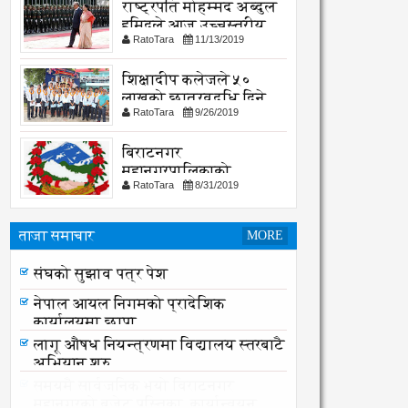
राष्ट्रपति मोहम्मद अब्दुल
हमिदले आज उच्चस्तरीय
RatoTara
11/13/2019
भेटवार्ता गर्नु हुदै,
शिक्षादीप कलेजले ५०
लाखको छात्रवृद्धि दिने
RatoTara
9/26/2019
घोषणा
बिराटनगर
महानगरपालिकाको
RatoTara
8/31/2019
सार्वजनिक -सुचना
ताजा समाचार
MORE
संघको सुझाव पत्र पेश
संघको सुझाव पत्र पेश
नेपाल आयल निगमको प्रादेशिक
कार्यालयमा छापा
लागू औषध नियन्त्रणमा विद्यालय स्तरबाटै
अभियान शुरु