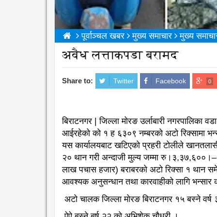
पूर्वाञ्चल खबर
मुख्य समाचार
मुख्य समाचा
अवैध लत्ताकपडा बरामद
Share to:
Twitter
Facebook
0
बिराटनगर | जिल्ला मोरङ उर्लाबारी नगरपालिका वडा नं।
आईरहेको को १ ह ६३०९ नम्बरको अटो रिक्सामा भन्स
यस कार्यालयबाट खटिएको प्रहरी टोलीले खानतलासी 
२० थान गरी अन्दाजी मुल्य जम्मा रु।३,३७,६००
लाख पचास हजार) बराबरको अटो रिक्सा १ थान समेत 
आवश्यक अनुसन्धान तथा कारवाहीको लागि भन्सार क
अटो चालक जिल्ला मोरङ बिराटनगर १५ बस्ने वर्
ऐऐ बस्ने बर्ष २२ को अभिशेक चौधरी ।