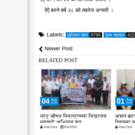
ऐऐ बस्ने बर्ष २८ को तबरेज अन्सरी ।
Labels:
पूर्वाञ्चल खबर
8790
मुख्य समाचार
415
Newer Post
RELATED POST
01
04
Aug
Aug
2026
2026
्रणमा विद्यालय
अडान झापाको २१ औ स्थापना
समयमै सा
शुरु
दिवसमा व्यवसायिक दक्षता,
महानगरको
26
RatoTara
8/1/2026
RatoTara
विश्वसनीयता र गुणस्तरमा जोड
कार्यान्वय