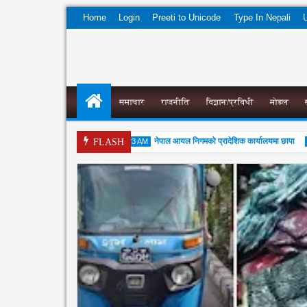
Home
Login
Preeti to Unicode
Type In Nepali
U
समाचार
राजनीति
विज्ञान/प्रविधी
मोडल
संघको सुझाव पत्र पेश
नेपाल आयल निगमको प्रादेशिक कार्यालयमा छापा
7:33 PM
FLASH
7:23 AM
9:
08
05
0
Aug
Aug
2026
2026