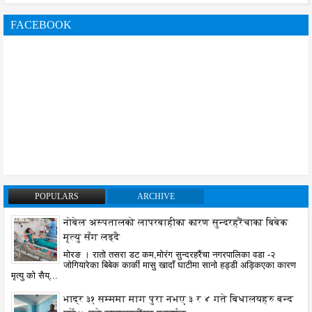
FACEBOOK
POPULARS
ARCHIVE
नोबेल अस्पतालको लापरबाहीका कारण सुन्दरहरैंचाका बिबेक
मृत्यु सँग लड्दै
मोरङ । रातो तसरा डट कम,मोरंग सुन्दरहरैंचा नगरपालिका वडा -२
जोगियारेका बिबेक कार्की मासु खादाँ घाटीमा सानो हड्डी अड्किएका कारण
मृत्यु को सैय्...
भाद्र ३१ सम्ममा माग पुरा नभए ३ र ४ गते बिधालयहरु बन्द