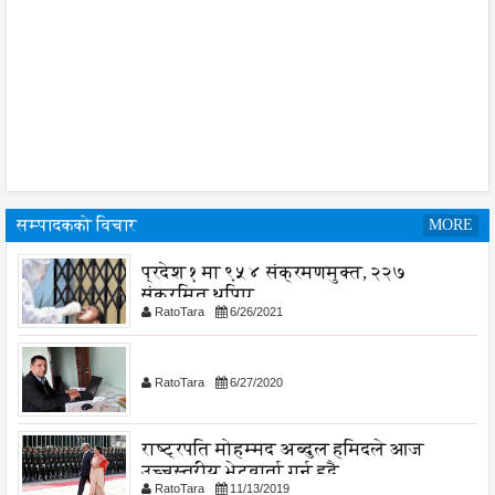
सम्पादकको विचार
MORE
प्रदेश १ मा ९५४ संक्रमणमुक्त, २२७
संक्रमित थपिए
RatoTara
6/26/2021
RatoTara
6/27/2020
राष्ट्रपति मोहम्मद अब्दुल हमिदले आज
उच्चस्तरीय भेटवार्ता गर्नु हुदै,
RatoTara
11/13/2019