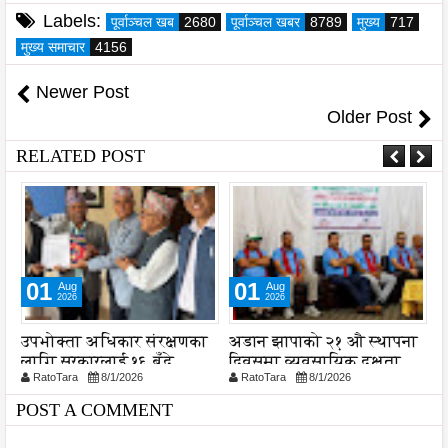
Labels:
पूर्वाञ्चल खब
2680
पूर्वाञ्चल खबर
8789
मुख्य
717
मुख्य समाचार
4156
Newer Post
Older Post
RELATED POST
01
05
Aug
Aug
2026
2026
षणका
अडान झापाको २१ औ स्थापना
नेपाल आयल निगमको
दिवसमा व्यवसायिक दक्षता,
प्रादेशिक कार्यालयमा छापा
RatoTara
8/1/2026
RatoTara
8/5/2026
 जोड
विश्वसनीयता र गुणस्तरमा
जोड
POST A COMMENT