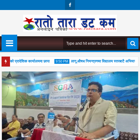
Face
Boo
K
िगमको प्रादेशिक कार्यालयमा छापा
लागू औषध नियन्त्रणमा विद्यालय स्तरबाटै अभियान शुरु
9:50 PM
गुरुपूजा महोत्सव सम्पन्न, आध्यात्मिक जीवनशैली अपनाउन जोड
04
Aug
2026