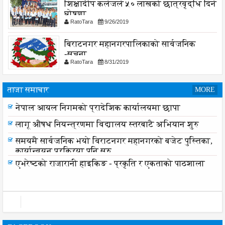
शिक्षादीप कलेजले ५० लाखको छात्रवृद्धि दिने
घोषणा
RatoTara
9/26/2019
बिराटनगर महानगरपालिकाको सार्वजनिक
-सुचना
RatoTara
8/31/2019
ताजा समाचार
MORE
नेपाल आयल निगमको प्रादेशिक कार्यालयमा छापा
लागू औषध नियन्त्रणमा विद्यालय स्तरबाटै अभियान शुरु
समयमै सार्वजनिक भयो विराटनगर महानगरको बजेट पुस्तिका,
कार्यान्वयन प्रक्रिया पनि सुरु
एभरेष्टको राजारानी हाइकिङ - प्रकृति र एकताको पाठशाला