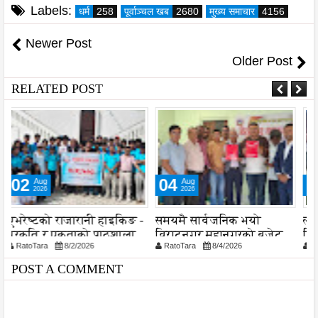
Labels:
धर्म
258
पूर्वाञ्चल खब
2680
मुख्य समाचार
4156
Newer Post
Older Post
RELATED POST
04
04
Aug
Aug
2026
2026
-
समयमै सार्वजनिक भयो
लागू औषध नियन्त्रणमा
न
विराटनगर महानगरको बजेट
विद्यालय स्तरबाटै अभियान
प
RatoTara
8/4/2026
RatoTara
8/4/2026
पुस्तिका, कार्यान्वयन प्रक्रिया
शुरु
पनि सुरु
POST A COMMENT