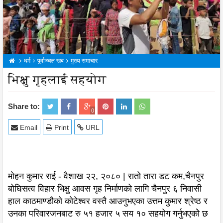
धर्म
पूर्वाञ्चल खब
मुख्य समाचार
भिक्षु गृहलाई सहयोग
Share to:
0
Email
Print
URL
मोहन कुमार राई - वैशाख २२, २०८० | रातो तारा डट कम,चैनपुर
बोघिसत्व विहार भिक्षु आवस गृह निर्माणको लागि चैनपुर ६ निवासी
हाल काठमाण्डौको कोटेश्वर वस्तै आउनुभएका उत्तम कुमार श्रेष्ठ र
उनका परिवारजनबाट रु ५१ हजार ५ सय १० सहयोग गर्नुभएकोे छ