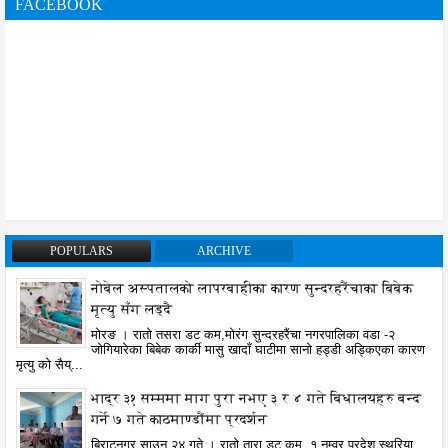
FACEBOOK
POPULARS
ARCHIVE
नोबेल अस्पतालको लापरबाहीका कारण सुन्दरहरैंचाका बिबेक
मृत्यु सँग लड्दै
मोरङ । रातो तसरा डट कम,मोरंग सुन्दरहरैंचा नगरपालिका वडा -२
जोगियारेका बिबेक कार्की मासु खादाँ घाटीमा सानो हड्डी अड्किएका कारण
मृत्यु को सैय्...
भाद्र ३१ सम्ममा माग पुरा नभए ३ र ४ गते बिधालयहरु बन्द
गर्ने ७ गते काठमाण्डौंमा प्रदर्शन
बिराटनगर साउन २४ गते । रातो तारा डट कम, १ नम्वर प्रदेश स्थरिया