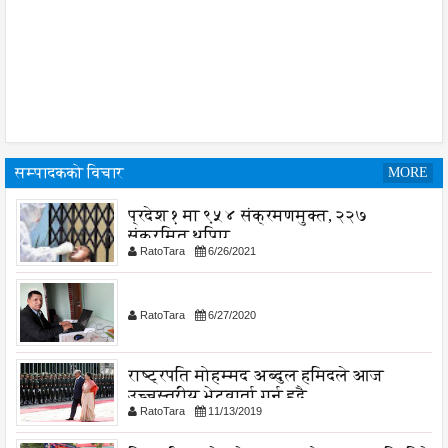
सम्पादकको विचार
MORE
प्रदेश १ मा ९५४ संक्रमणमुक्त, २२७
संक्रमित थपिए
RatoTara
6/26/2021
RatoTara
6/27/2020
राष्ट्रपति मोहम्मद अब्दुल हमिदले आज
उच्चस्तरीय भेटवार्ता गर्नु हुदै,
RatoTara
11/13/2019