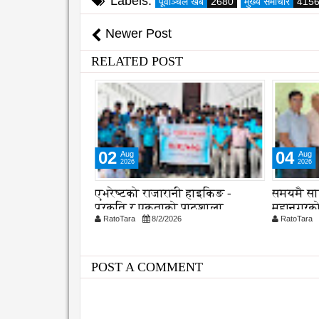
Labels:
पूर्वाञ्चल खब
2680
मुख्य समाचार
415
Newer Post
RELATED POST
02
04
Aug
Aug
2026
2026
 औ स्थापना
एभरेष्टको राजारानी हाइकिङ -
समयमै सा
क दक्षता,
प्रकृति र एकताको पाठशाला
महानगरको
26
RatoTara
8/2/2026
RatoTara
ुणस्तरमा जोड
कार्यान्वय
POST A COMMENT