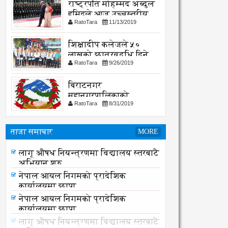
राष्ट्रपति मोहम्मद अब्दुल
हमिदले आज उच्चस्तरीय
RatoTara
11/13/2019
भेटवार्ता गर्नु हुदै,
शिक्षादीप कलेजले ५०
लाखको छात्रवृद्धि दिने
RatoTara
9/26/2019
घोषणा
बिराटनगर
महानगरपालिकाको
RatoTara
8/31/2019
सार्वजनिक -सुचना
ताजा समाचार
MORE
समयमै सार्वजनिक भयो विराटनगर
महानगरको बजेट पुस्तिका, कार्यान्वयन
लागू औषध नियन्त्रणमा विद्यालय स्तरबाटै
प्रक्रिया पनि सुरु
अभियान शुरु
नेपाल आयल निगमको प्रादेशिक
कार्यालयमा छापा
नेपाल आयल निगमको प्रादेशिक
कार्यालयमा छापा