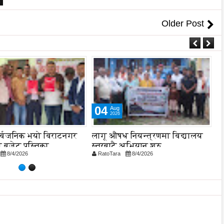
6
Older Post
04
Aug
2026
र्वजनिक भयो विराटनगर
लागू औषध नियन्त्रणमा विद्यालय
न
 बजेट पुस्तिका,
स्तरबाटै अभियान शुरु
क
8/4/2026
RatoTara
8/4/2026
R
न प्रक्रिया पनि सुरु