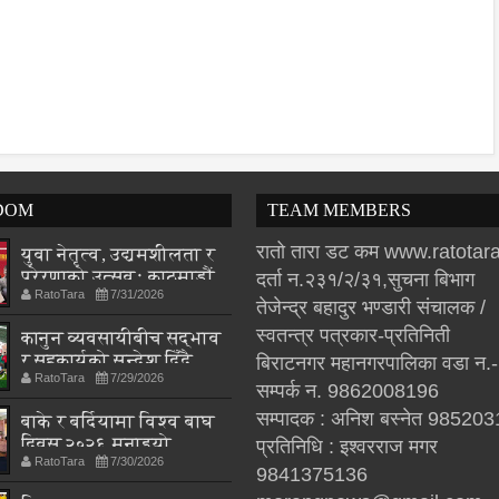
DOM
TEAM MEMBERS
रातो तारा डट कम www.ratota
युवा नेतृत्व, उद्यमशीलता र
प्रेरणाको उत्सवः काठमाडौं
दर्ता न.२३१/२/३१,सुचना बिभाग
RatoTara
7/31/2026
युथ कन्क्लेभ २०२६ आगामी
तेजेन्द्र बहादुर भण्डारी संचालक /
शनिबार हुँदै
स्वतन्त्र पत्रकार-प्रतिनिती
कानुन व्यवसायीबीच सद्भाव
र सहकार्यको सन्देश दिँदै
बिराटनगर महानगरपालिका वडा न.
RatoTara
7/29/2026
‘लयर्स फुटसल कप–२०८३’
सम्पर्क न. 9862008196
सम्पन्न
सम्पादक : अनिश बस्नेत 98520
बाके र बर्दियामा विश्व बाघ
दिवस २०२६ मनाइयो
प्रतिनिधि : इश्वरराज मगर
RatoTara
7/30/2026
9841375136