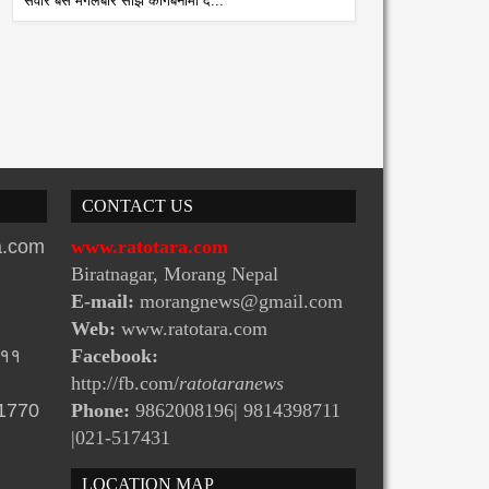
सवार बस मंगलबार साँझ कागबेनीमा द...
CONTACT US
ra.com
www.ratotara.com
Biratnagar, Morang Nepal
E-mail:
morangnews@gmail.com
Web:
www.ratotara.com
-११
Facebook:
http://fb.com/
ratotaranews
31770
Phone:
9862008196| 9814398711
|021-517431
LOCATION MAP