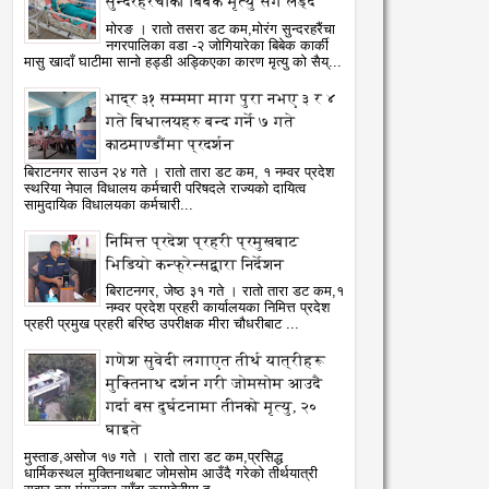
सुन्दरहरैंचाका बिबेक मृत्यु सँग लड्दै
मोरङ । रातो तसरा डट कम,मोरंग सुन्दरहरैंचा
नगरपालिका वडा -२ जोगियारेका बिबेक कार्की
मासु खादाँ घाटीमा सानो हड्डी अड्किएका कारण मृत्यु को सैय्...
भाद्र ३१ सम्ममा माग पुरा नभए ३ र ४
गते बिधालयहरु बन्द गर्ने ७ गते
काठमाण्डौंमा प्रदर्शन
बिराटनगर साउन २४ गते । रातो तारा डट कम, १ नम्वर प्रदेश
स्थरिया नेपाल विधालय कर्मचारी परिषदले राज्यको दायित्व
सामुदायिक विधालयका कर्मचारी...
निमित्त प्रदेश प्रहरी प्रमुखबाट
भिडियो कन्फ्रेन्सद्वारा निर्देशन
बिराटनगर, जेष्ठ ३१ गते । रातो तारा डट कम,१
नम्वर प्रदेश प्रहरी कार्यालयका निमित्त प्रदेश
प्रहरी प्रमुख प्रहरी बरिष्ठ उपरीक्षक मीरा चौधरीबाट ...
गणेश सुवेदी लगाएत तीर्थ यात्रीहरू
मुक्तिनाथ दर्शन गरी जोमसोम आउदै
गर्दा बस दुर्घटनामा तीनको मृत्यु, २०
घाइते
मुस्ताङ,असोज १७ गते । रातो तारा डट कम,प्रसिद्ध
धार्मिकस्थल मुक्तिनाथबाट जोमसोम आउँदै गरेको तीर्थयात्री