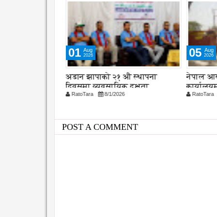
01
05
Aug
Aug
2026
2026
 संरक्षणका लागि
अडान झापाको २१ औ स्थापना
नेपाल आय
 सुझाव, कानुन
दिवसमा व्यवसायिक दक्षता,
कार्यालय
26
RatoTara
8/1/2026
RatoTara
विश्वसनीयता र गुणस्तरमा जोड
POST A COMMENT