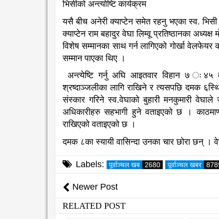
भिसीको अन्त्योष्टि कार्यक्रम
यसै बीच अनेरी क्याप्टेन समेत रहनु भएका स्व. भिसी
क्याप्टेन राम बहादुर वेघा लिम्वू प्रतिष्ठानका अध्यक
विशेष सम्मानका साथ गर्न लागिएको गोर्खा वेलफेयर 
सम्मान पाएका थिए ।
अन्त्येष्टि गर्नु अघि आइतवार विहान ७ ः४५
श्रष्दाञ्जलीका लागि राखिने र त्यसपछि दमक ६स्थि
संस्कार गरिने स्व.वेघाको बुहारी मनकुमारी वेघाले
अधिकारीहरु सहभागी हुने वताइएको छ । काठमाण्
राखिएको वताइएको छ ।
दमक ८का स्यायी वासिन्दा उनका चार छोरा छन् । वेघा 
Labels:
पूर्वाञ्चल खब
2680
पूर्वाञ्चल खबर
878
Newer Post
RELATED POST