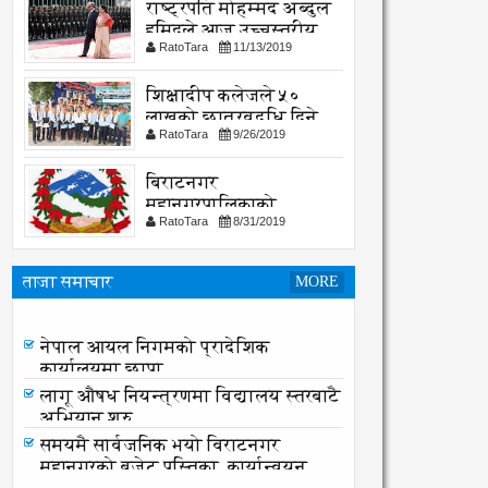
राष्ट्रपति मोहम्मद अब्दुल
हमिदले आज उच्चस्तरीय
RatoTara
11/13/2019
भेटवार्ता गर्नु हुदै,
शिक्षादीप कलेजले ५०
लाखको छात्रवृद्धि दिने
RatoTara
9/26/2019
घोषणा
बिराटनगर
महानगरपालिकाको
RatoTara
8/31/2019
सार्वजनिक -सुचना
ताजा समाचार
MORE
नेपाल आयल निगमको प्रादेशिक
कार्यालयमा छापा
नेपाल आयल निगमको प्रादेशिक
कार्यालयमा छापा
लागू औषध नियन्त्रणमा विद्यालय स्तरबाटै
अभियान शुरु
समयमै सार्वजनिक भयो विराटनगर