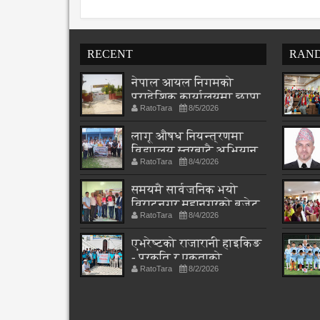
RECENT
RAN
नेपाल आयल निगमको
प्रादेशिक कार्यालयमा छापा
RatoTara
8/5/2026
लागू औषध नियन्त्रणमा
विद्यालय स्तरबाटै अभियान
RatoTara
8/4/2026
शुरु
समयमै सार्वजनिक भयो
विराटनगर महानगरको बजेट
RatoTara
8/4/2026
पुस्तिका, कार्यान्वयन
प्रक्रिया पनि सुरु
एभरेष्टको राजारानी हाइकिङ
- प्रकृति र एकताको
RatoTara
8/2/2026
पाठशाला