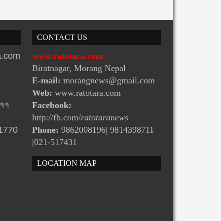
CONTACT US
ra.com
www.ratotara.com
Biratnagar, Morang Nepal
E-mail:
morangnews@gmail.com
Web:
www.ratotara.com
-११
Facebook:
http://fb.com/
ratotaranews
31770
Phone:
9862008196| 9814398711
|021-517431
LOCATION MAP