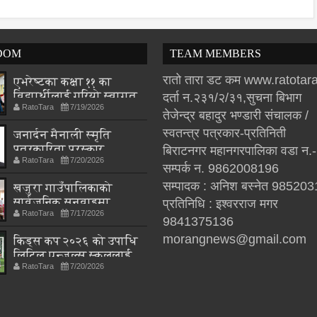
DOM
TEAM MEMBERS
रातो तारा डट कम www.ratota
एभरेष्टका कक्षा ११ का
विद्यार्थीलाई गरियो स्वागत
दर्ता न.२३१/२/३१,सुचना बिभाग
RatoTara
7/19/2026
तेजेन्द्र बहादुर भण्डारी संचालक /
स्वतन्त्र पत्रकार-प्रतिनिती
जनार्दन मैनाली स्मृति
पत्रकारिता पुरस्कार
बिराटनगर महानगरपालिका वडा न.
RatoTara
7/20/2026
थपलियालाई
सम्पर्क न. 9862008196
सम्पादक : अनिश बस्नेत 98520
खजुरा गाउँपालिकाको
सार्वजनिक सुनुवाइमा
प्रतिनिधि : इश्वरराज मगर
RatoTara
7/17/2026
नागरिकका प्रश्न
9841375136
morangnews@gmail.com
किड्स कप २०२६ को उपाधि
लिटिल एन्जल्स स्कुललाई
RatoTara
7/20/2026