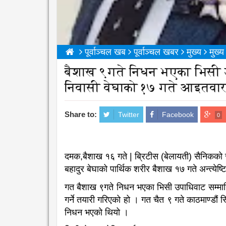
पूर्वाञ्चल खब
पूर्वाञ्चल खबर
मुख्य
मुख्
बैशाख ९गते निधन भएका भिसी 
निवासी वेघाको १७ गते आइतवार दि
Share to:
Twitter
Facebook
0
दमक,बैशाख १६ गते | ब्रिटीस (बेलायती) सैनिकको स
बहादुर बेघाको पार्थिक शरीर बैशाख १७ गते अन्त्येष्
गत बैशाख ९गते निधन भएका भिसी उपाधिवाट सम्मान
गर्ने तयारी गरिएको हो । गत चैत ९ गते काठमाण्डौं
निधन भएको थियो ।