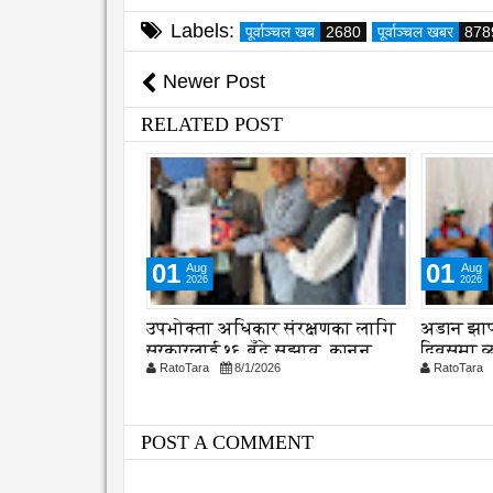
Labels:
पूर्वाञ्चल खब
2680
पूर्वाञ्चल खबर
878
Newer Post
RELATED POST
01
04
Aug
Aug
2026
2026
 संरक्षणका लागि
अडान झापाको २१ औ स्थापना
समयमै सा
 सुझाव, कानुन
दिवसमा व्यवसायिक दक्षता,
महानगरको
26
RatoTara
8/1/2026
RatoTara
विश्वसनीयता र गुणस्तरमा जोड
कार्यान्वय
POST A COMMENT