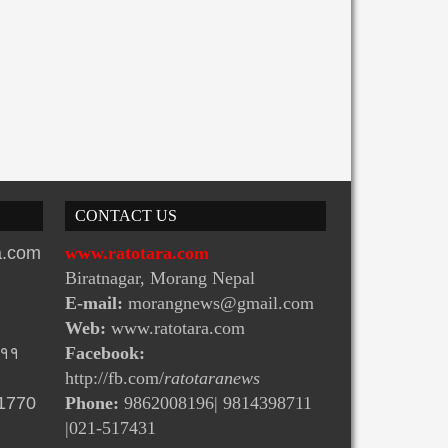
CONTACT US
ra.com
www.ratotara.com
Biratnagar, Morang Nepal
E-mail:
morangnews@gmail.com
Web:
www.ratotara.com
-११
Facebook:
http://fb.com/
ratotaranews
31770
Phone:
9862008196| 9814398711
|021-517431