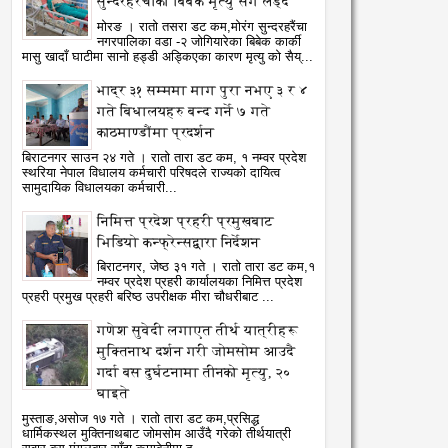
सुन्दरहरैंचाका बिबेक मृत्यु सँग लड्दै
मोरङ । रातो तसरा डट कम,मोरंग सुन्दरहरैंचा
नगरपालिका वडा -२ जोगियारेका बिबेक कार्की
मासु खादाँ घाटीमा सानो हड्डी अड्किएका कारण मृत्यु को सैय्...
भाद्र ३१ सम्ममा माग पुरा नभए ३ र ४
गते बिधालयहरु बन्द गर्ने ७ गते
काठमाण्डौंमा प्रदर्शन
बिराटनगर साउन २४ गते । रातो तारा डट कम, १ नम्वर प्रदेश
स्थरिया नेपाल विधालय कर्मचारी परिषदले राज्यको दायित्व
सामुदायिक विधालयका कर्मचारी...
निमित्त प्रदेश प्रहरी प्रमुखबाट
भिडियो कन्फ्रेन्सद्वारा निर्देशन
बिराटनगर, जेष्ठ ३१ गते । रातो तारा डट कम,१
नम्वर प्रदेश प्रहरी कार्यालयका निमित्त प्रदेश
प्रहरी प्रमुख प्रहरी बरिष्ठ उपरीक्षक मीरा चौधरीबाट ...
गणेश सुवेदी लगाएत तीर्थ यात्रीहरू
मुक्तिनाथ दर्शन गरी जोमसोम आउदै
गर्दा बस दुर्घटनामा तीनको मृत्यु, २०
घाइते
मुस्ताङ,असोज १७ गते । रातो तारा डट कम,प्रसिद्ध
धार्मिकस्थल मुक्तिनाथबाट जोमसोम आउँदै गरेको तीर्थयात्री