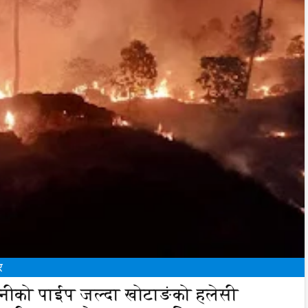
र
ानीको पाईप जल्दा खोटाङंको हलेसी