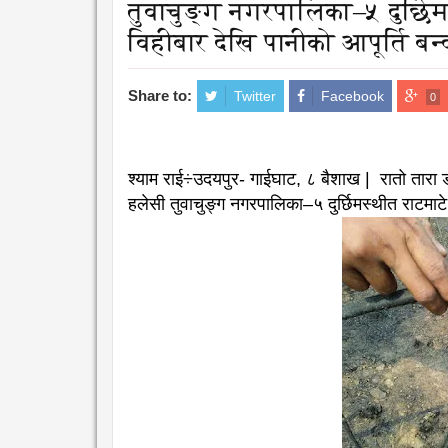
तुवाचुङ्ग नगरपालिका–५ दुर्छि
विहीबार देखि पानीको आपूर्ति बन्
Share to:
Twitter
Facebook
0
श्याम राई÷उदयपुर- गाईघाट, ८ बैशाख | रातो तारा
हलेसी तुवाचुङ्ग नगरपालिका–५ दुर्छिमस्थीत राटमाट