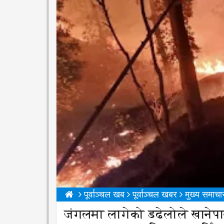
पूर्वाञ्चल खब
पूर्वाञ्चल खबर
मुख्य समाचा
जंगलमा लागेको डढेलोले खानेप