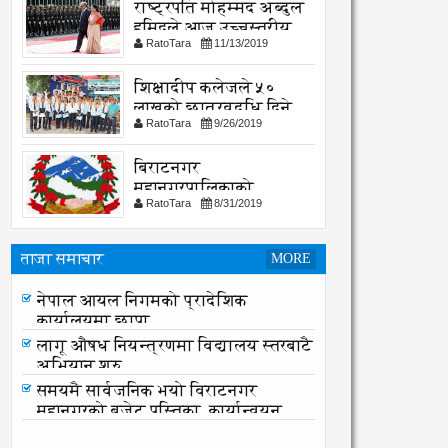
राष्ट्रपति मोहम्मद अब्दुल
हमिदले आज उच्चस्तरीय
RatoTara
11/13/2019
भेटवार्ता गर्नु हुदै,
शिक्षादीप कलेजले ५०
लाखको छात्रवृद्धि दिने
RatoTara
9/26/2019
घोषणा
बिराटनगर
महानगरपालिकाको
RatoTara
8/31/2019
सार्वजनिक -सुचना
ताजा समाचार
MORE
नेपाल आयल निगमको प्रादेशिक
कार्यालयमा छापा
नेपाल आयल निगमको प्रादेशिक
कार्यालयमा छापा
लागू औषध नियन्त्रणमा विद्यालय स्तरबाटै
अभियान शुरु
समयमै सार्वजनिक भयो विराटनगर