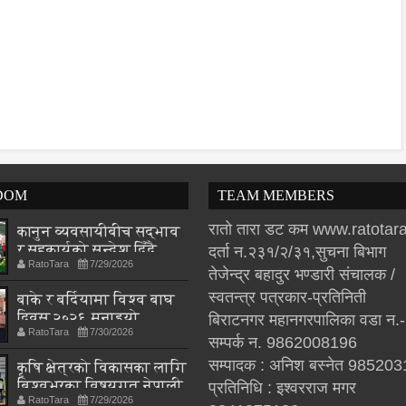
DOM
TEAM MEMBERS
रातो तारा डट कम www.ratota
कानुन व्यवसायीबीच सद्भाव
र सहकार्यको सन्देश दिँदै
दर्ता न.२३१/२/३१,सुचना बिभाग
RatoTara
7/29/2026
‘लयर्स फुटसल कप–२०८३’
तेजेन्द्र बहादुर भण्डारी संचालक /
सम्पन्न
स्वतन्त्र पत्रकार-प्रतिनिती
बाके र बर्दियामा विश्व बाघ
दिवस २०२६ मनाइयो
बिराटनगर महानगरपालिका वडा न.
RatoTara
7/30/2026
सम्पर्क न. 9862008196
सम्पादक : अनिश बस्नेत 98520
कृषि क्षेत्रको विकासका लागि
बिश्वभरका विषयगत नेपाली
प्रतिनिधि : इश्वरराज मगर
RatoTara
7/29/2026
विज्ञहरूको पहिचान र