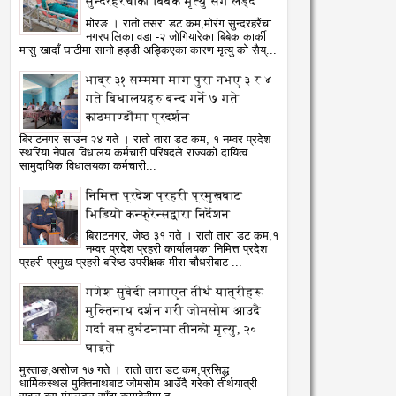
सुन्दरहरैंचाका बिबेक मृत्यु सँग लड्दै
मोरङ । रातो तसरा डट कम,मोरंग सुन्दरहरैंचा
नगरपालिका वडा -२ जोगियारेका बिबेक कार्की
मासु खादाँ घाटीमा सानो हड्डी अड्किएका कारण मृत्यु को सैय्...
भाद्र ३१ सम्ममा माग पुरा नभए ३ र ४
गते बिधालयहरु बन्द गर्ने ७ गते
काठमाण्डौंमा प्रदर्शन
बिराटनगर साउन २४ गते । रातो तारा डट कम, १ नम्वर प्रदेश
स्थरिया नेपाल विधालय कर्मचारी परिषदले राज्यको दायित्व
सामुदायिक विधालयका कर्मचारी...
निमित्त प्रदेश प्रहरी प्रमुखबाट
भिडियो कन्फ्रेन्सद्वारा निर्देशन
बिराटनगर, जेष्ठ ३१ गते । रातो तारा डट कम,१
नम्वर प्रदेश प्रहरी कार्यालयका निमित्त प्रदेश
प्रहरी प्रमुख प्रहरी बरिष्ठ उपरीक्षक मीरा चौधरीबाट ...
गणेश सुवेदी लगाएत तीर्थ यात्रीहरू
मुक्तिनाथ दर्शन गरी जोमसोम आउदै
गर्दा बस दुर्घटनामा तीनको मृत्यु, २०
घाइते
मुस्ताङ,असोज १७ गते । रातो तारा डट कम,प्रसिद्ध
04
05
धार्मिकस्थल मुक्तिनाथबाट जोमसोम आउँदै गरेको तीर्थयात्री
Aug
Aug
2026
2026