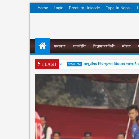
Home
Login
Preeti to Unicode
Type In Nepali
U
समाचार
राजनीति
विज्ञान/प्रविधी
मोडल
 आयल निगमको प्रादेशिक कार्यालयमा छापा
लागू औषध नियन्त्रणमा विद्यालय स्तरबाटै अभिय
FLASH
9:50 PM
04
Aug
2026