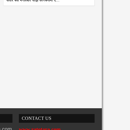
सवार बस मंगलबार साँझ कागबेनीमा द...
ागू औषध नियन्त्रणमा विद्यालय
नेपाल आयल निगमको प्रादेशिक
तरबाटै अभियान शुरु
कार्यालयमा छापा
atoTara
8/4/2026
RatoTara
8/5/2026
CONTACT US
ra.com
www.ratotara.com