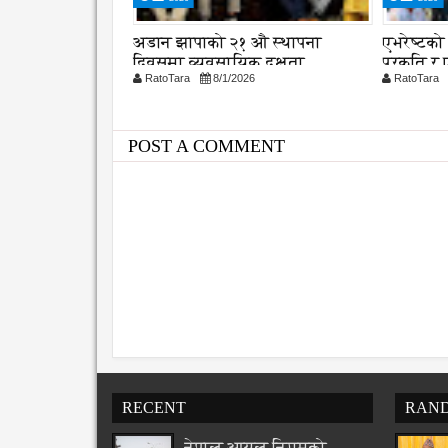
 संरक्षणका लागि
अडान झापाको २१ औ स्थापना
एभरेष्टको
 सुझाव, कानुन
दिवसमा व्यवसायिक दक्षता,
प्रकृति 
26
RatoTara
8/1/2026
RatoTara
विश्वसनीयता र गुणस्तरमा जोड
POST A COMMENT
RECENT
RAN
नेपाल आयल निगमको