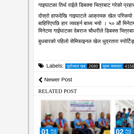
गाइघाटका तिर्थ राईले डिबक्स भित्रबाट गरेको प्रह
दोस्रो हाफदेखि गाइघाटले आक्रमक खेल पस्कियो 
बाहिरिएपछि हार व्यवहर्न बाध्य भयो । ५० औं मिनेट
मिनेटमा गाईघाटका देबराज चौधरीले डिबक्स भित्रबाट
बुधबारको पहिलो सेमिफाइनल खेल धुव्रतारा स्पोर्टिङ
Labels:
पूर्वाञ्चल खब
2680
मुख्य समाचार
415
Newer Post
RELATED POST
01
02
Aug
Aug
2026
2026