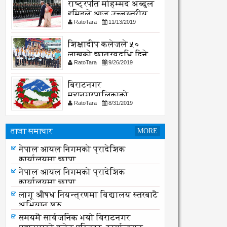
राष्ट्रपति मोहम्मद अब्दुल
हमिदले आज उच्चस्तरीय
RatoTara
11/13/2019
भेटवार्ता गर्नु हुदै,
शिक्षादीप कलेजले ५०
लाखको छात्रवृद्धि दिने
RatoTara
9/26/2019
घोषणा
बिराटनगर
महानगरपालिकाको
RatoTara
8/31/2019
सार्वजनिक -सुचना
ताजा समाचार
MORE
लागू औषध नियन्त्रणमा विद्यालय स्तरबाटै
नेपाल आयल निगमको प्रादेशिक
अभियान शुरु
कार्यालयमा छापा
नेपाल आयल निगमको प्रादेशिक
कार्यालयमा छापा
लागू औषध नियन्त्रणमा विद्यालय स्तरबाटै
अभियान शुरु
समयमै सार्वजनिक भयो विराटनगर