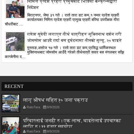
निमित्त प्रदेश प्रहरी प्रमुखबाट भिडियो कन्फ्रेन्सद्वारा
निर्देशन
बिराटनगर, जेष्ठ ३१ गते । रातो तारा डट कम,१ नम्वर प्रदेश प्रहरी
कार्यालयका निमित्त प्रदेश प्रहरी प्रमुख प्रहरी बरिष्ठ उपरीक्षक मीरा
चौधरीबाट ...
गणेश सुवेदी लगाएत तीर्थ यात्रीहरू मुक्तिनाथ दर्शन गरी
जोमसोम आउदै गर्दा बस दुर्घटनामा तीनको मृत्यु, २० घाइते
मुस्ताङ,असोज १७ गते । रातो तारा डट कम,प्रसिद्ध धार्मिकस्थल
मुक्तिनाथबाट जोमसोम आउँदै गरेको तीर्थयात्री सवार बस मंगलबार साँझ
कागबेनीमा द...
RECENT
लागू औषध सहित १० जना पक्राउ
RatoTara
8/9/2026
परिवारलाई जनही रु। एक लाख, घाइतेलाई उपचारका
लागि रु। ११ हजार सहयोग
RatoTara
8/9/2026