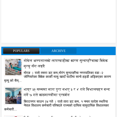
POPULARS
ARCHIVE
नोबेल अस्पतालको लापरबाहीका कारण सुन्दरहरैंचाका बिबेक
मृत्यु सँग लड्दै
मोरङ । रातो तसरा डट कम,मोरंग सुन्दरहरैंचा नगरपालिका वडा -२
जोगियारेका बिबेक कार्की मासु खादाँ घाटीमा सानो हड्डी अड्किएका कारण
मृत्यु को सैय्...
भाद्र ३१ सम्ममा माग पुरा नभए ३ र ४ गते बिधालयहरु बन्द
गर्ने ७ गते काठमाण्डौंमा प्रदर्शन
बिराटनगर साउन २४ गते । रातो तारा डट कम, १ नम्वर प्रदेश स्थरिया
नेपाल विधालय कर्मचारी परिषदले राज्यको दायित्व सामुदायिक विधालयका
कर्मचारी...