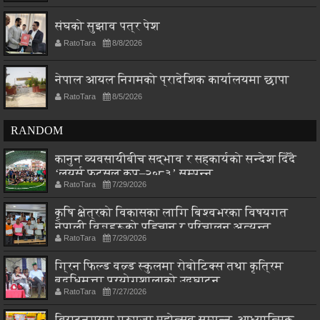
संघको सुझाव पत्र पेश
RatoTara
8/8/2026
नेपाल आयल निगमको प्रादेशिक कार्यालयमा छापा
RatoTara
8/5/2026
RANDOM
कानुन व्यवसायीबीच सद्भाव र सहकार्यको सन्देश दिँदै
‘लयर्स फुटसल कप–२०८३’ सम्पन्न
RatoTara
7/29/2026
कृषि क्षेत्रको विकासका लागि बिश्वभरका विषयगत
नेपाली विज्ञहरूको पहिचान र परिचालन अत्यन्त
RatoTara
7/29/2026
आवश्यक : मन्त्री चौधरी
ग्रिन फिल्ड वल्र्ड स्कुलमा रोबोटिक्स तथा कृत्रिम
बुद्धिमत्ता प्रयोगशालाको उद्घाटन
RatoTara
7/27/2026
विराटनगरमा गुरुपूजा महोत्सव सम्पन्न, आध्यात्मिक