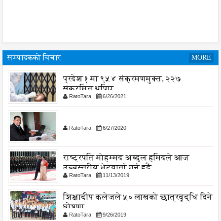
सम्पादकको विचार
MORE
प्रदेश १ मा ९५४ संक्रमणमुक्त, २२७
संक्रमित थपिए
RatoTara
6/26/2021
RatoTara
6/27/2020
राष्ट्रपति मोहम्मद अब्दुल हमिदले आज
उच्चस्तरीय भेटवार्ता गर्नु हुदै,
RatoTara
11/13/2019
शिक्षादीप कलेजले ५० लाखको छात्रवृद्धि दिने
घोषणा
RatoTara
9/26/2019