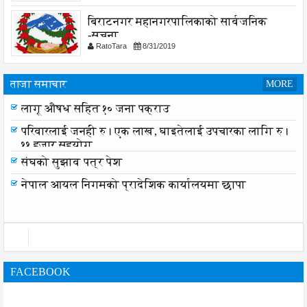
बिराटनगर महानगरपालिकाको सार्वजनिक
-सुचना
RatoTara
8/31/2019
ताजा समाचार
MORE
लागू औषध सहित १० जना पक्राउ
लागू औषध सहित १० जना पक्राउ
परिवारलाई जनही रु। एक लाख, घाइतेलाई उपचारका लागि रु।
११ हजार सहयोग
संघको सुझाव पत्र पेश
नेपाल आयल निगमको प्रादेशिक कार्यालयमा छापा
FACEBOOK