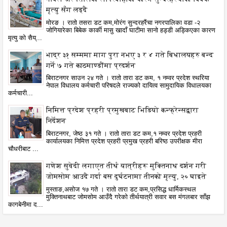
मृत्यु सँग लड्दै
मोरङ । रातो तसरा डट कम,मोरंग सुन्दरहरैंचा नगरपालिका वडा -२
जोगियारेका बिबेक कार्की मासु खादाँ घाटीमा सानो हड्डी अड्किएका कारण
मृत्यु को सैय्...
भाद्र ३१ सम्ममा माग पुरा नभए ३ र ४ गते बिधालयहरु बन्द
गर्ने ७ गते काठमाण्डौंमा प्रदर्शन
बिराटनगर साउन २४ गते । रातो तारा डट कम, १ नम्वर प्रदेश स्थरिया
नेपाल विधालय कर्मचारी परिषदले राज्यको दायित्व सामुदायिक विधालयका
कर्मचारी...
निमित्त प्रदेश प्रहरी प्रमुखबाट भिडियो कन्फ्रेन्सद्वारा
निर्देशन
बिराटनगर, जेष्ठ ३१ गते । रातो तारा डट कम,१ नम्वर प्रदेश प्रहरी
कार्यालयका निमित्त प्रदेश प्रहरी प्रमुख प्रहरी बरिष्ठ उपरीक्षक मीरा
चौधरीबाट ...
गणेश सुवेदी लगाएत तीर्थ यात्रीहरू मुक्तिनाथ दर्शन गरी
जोमसोम आउदै गर्दा बस दुर्घटनामा तीनको मृत्यु, २० घाइते
मुस्ताङ,असोज १७ गते । रातो तारा डट कम,प्रसिद्ध धार्मिकस्थल
मुक्तिनाथबाट जोमसोम आउँदै गरेको तीर्थयात्री सवार बस मंगलबार साँझ
कागबेनीमा द...