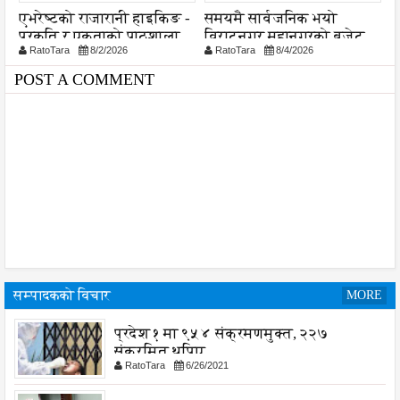
ा
एभरेष्टको राजारानी हाइकिङ -
समयमै सार्वजनिक भयो
ल
प्रकृति र एकताको पाठशाला
विराटनगर महानगरको बजेट
व
RatoTara
8/2/2026
RatoTara
8/4/2026
पुस्तिका, कार्यान्वयन प्रक्रिया
श
पनि सुरु
POST A COMMENT
सम्पादकको विचार
MORE
प्रदेश १ मा ९५४ संक्रमणमुक्त, २२७
संक्रमित थपिए
RatoTara
6/26/2021