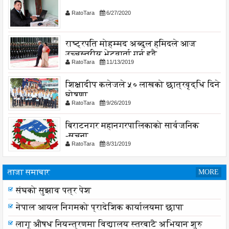
RatoTara
6/27/2020
राष्ट्रपति मोहम्मद अब्दुल हमिदले आज
उच्चस्तरीय भेटवार्ता गर्नु हुदै,
RatoTara
11/13/2019
शिक्षादीप कलेजले ५० लाखको छात्रवृद्धि दिने
घोषणा
RatoTara
9/26/2019
बिराटनगर महानगरपालिकाको सार्वजनिक
-सुचना
RatoTara
8/31/2019
ताजा समाचार
MORE
संघको सुझाव पत्र पेश
नेपाल आयल निगमको प्रादेशिक कार्यालयमा छापा
लागू औषध नियन्त्रणमा विद्यालय स्तरबाटै अभियान शुरु