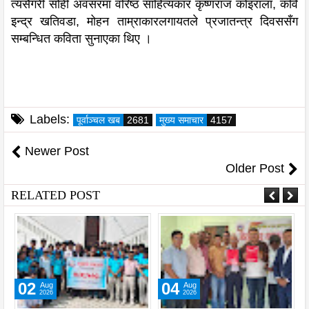
त्यसैगरी सोही अवसरमा वरिष्ठ साहित्यकार कृष्णराज कोइराला, कवि
इन्द्र खतिवडा, मोहन ताम्राकारलगायतले प्रजातन्त्र दिवससँग
सम्बन्धित कविता सुनाएका थिए ।
Labels:
पूर्वाञ्चल खब
2681
मुख्य समाचार
4157
Newer Post
Older Post
RELATED POST
02
04
Aug
Aug
2026
2026