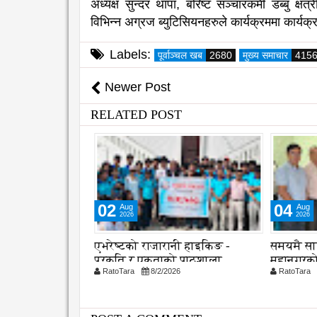
अध्यक्ष सुन्दर थापा, बरिष्ट सञ्चारकर्मी डब्बु क्
विभिन्न अग्रज ब्युटिसियनहरुले कार्यक्रममा कार्यक
Labels:
पूर्वाञ्चल खब
2680
मुख्य समाचार
415
Newer Post
RELATED POST
02
04
Aug
Aug
2026
2026
 औ स्थापना
एभरेष्टको राजारानी हाइकिङ -
समयमै सा
क दक्षता,
प्रकृति र एकताको पाठशाला
महानगरको
26
RatoTara
8/2/2026
RatoTara
ुणस्तरमा जोड
कार्यान्वय