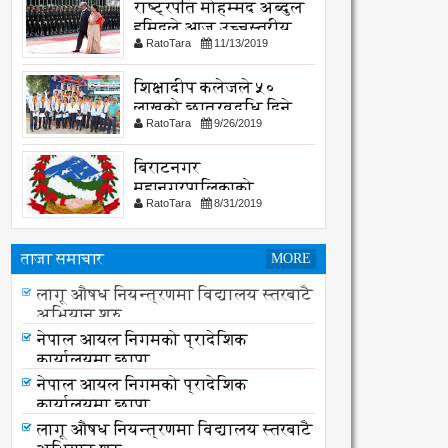
राष्ट्रपति मोहम्मद अब्दुल
हमिदले आज उच्चस्तरीय
RatoTara
11/13/2019
भेटवार्ता गर्नु हुदै,
शिक्षादीप कलेजले ५०
लाखको छात्रवृद्धि दिने
RatoTara
9/26/2019
घोषणा
बिराटनगर
महानगरपालिकाको
RatoTara
8/31/2019
सार्वजनिक -सुचना
ताजा समाचार
MORE
लागू औषध नियन्त्रणमा विद्यालय स्तरबाटै
अभियान शुरु
नेपाल आयल निगमको प्रादेशिक
कार्यालयमा छापा
नेपाल आयल निगमको प्रादेशिक
कार्यालयमा छापा
लागू औषध नियन्त्रणमा विद्यालय स्तरबाटै