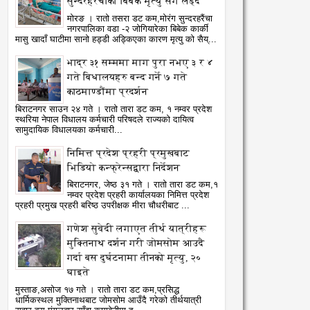
सुन्दरहरैंचाका बिबेक मृत्यु सँग लड्दै
मोरङ । रातो तसरा डट कम,मोरंग सुन्दरहरैंचा
नगरपालिका वडा -२ जोगियारेका बिबेक कार्की
मासु खादाँ घाटीमा सानो हड्डी अड्किएका कारण मृत्यु को सैय्...
भाद्र ३१ सम्ममा माग पुरा नभए ३ र ४
गते बिधालयहरु बन्द गर्ने ७ गते
काठमाण्डौंमा प्रदर्शन
बिराटनगर साउन २४ गते । रातो तारा डट कम, १ नम्वर प्रदेश
स्थरिया नेपाल विधालय कर्मचारी परिषदले राज्यको दायित्व
सामुदायिक विधालयका कर्मचारी...
निमित्त प्रदेश प्रहरी प्रमुखबाट
भिडियो कन्फ्रेन्सद्वारा निर्देशन
बिराटनगर, जेष्ठ ३१ गते । रातो तारा डट कम,१
नम्वर प्रदेश प्रहरी कार्यालयका निमित्त प्रदेश
प्रहरी प्रमुख प्रहरी बरिष्ठ उपरीक्षक मीरा चौधरीबाट ...
गणेश सुवेदी लगाएत तीर्थ यात्रीहरू
मुक्तिनाथ दर्शन गरी जोमसोम आउदै
गर्दा बस दुर्घटनामा तीनको मृत्यु, २०
घाइते
मुस्ताङ,असोज १७ गते । रातो तारा डट कम,प्रसिद्ध
धार्मिकस्थल मुक्तिनाथबाट जोमसोम आउँदै गरेको तीर्थयात्री