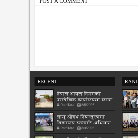
POST A COMMENT
RECENT
RAN
नेपाल आयल निगमको
प्रादेशिक कार्यालयमा छापा
RatoTara
8/5/2026
लागू औषध नियन्त्रणमा
विद्यालय स्तरबाटै अभियान
RatoTara
8/4/2026
शुरु