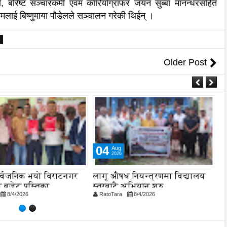
षत्री, बरिष्ट सञ्चारकर्मी एवम कोरियोग्राफर जयन सुब्बा मानन्धरसहित
्रमलाई बिष्णुमाया पौडेलले सञ्चालन गरेकी थिईन् ।
6
Older Post
04
Aug
2026
र्वजनिक भयो विराटनगर
लागू औषध नियन्त्रणमा विद्यालय
न
 बजेट पुस्तिका,
स्तरबाटै अभियान शुरु
क
8/4/2026
RatoTara
8/4/2026
R
न प्रक्रिया पनि सुरु