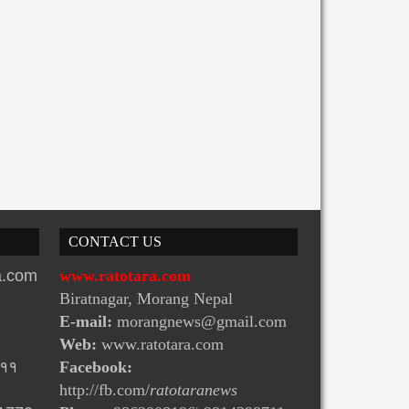
CONTACT US
ra.com
www.ratotara.com
Biratnagar, Morang Nepal
E-mail:
morangnews@gmail.com
Web:
www.ratotara.com
-११
Facebook:
http://fb.com/
ratotaranews