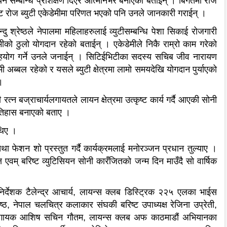
न सम्बन्धि प्रशिक्षण दिएर आत्मनिर्भर बनाएको बताईन् । बिगतमा रोज
षबाट रोज ब्युटी एकेडेमीमा परिणत भएको पनि उनले जानकारी गराईन् ।
्दु श्रेष्ठले नेपालमा महिलाहरुलाई व्युटीसम्बन्धि पेशा सिकाई रोजगारी
मीको ठुलो योगदान रहेको बताईन् । एकेडेमीले निकै राम्रो काम गरेको
सहयोग गर्ने उनले जनाईन् । सिटिईभिटीका सदस्य सचिब जीव नारायण
ेमी अब्बल रहेको र यसले ब्युटी क्षेत्रमा लामो समयदेखि योगदान पुर्याएको
।
्न बज्राचार्यलगायतले लायन क्षेत्रमा उत्कृष्ट कार्य गर्दै आएकी सोनी
 इतिहास बनाएको बताए ।
ा थिए ।
तथा फेशन शो प्रस्तुत गर्दै कार्यक्रमलाई मनोरञ्जन प्रधान तुल्याए ।
ष एवम् बरिष्ट व्युटिसियन सोनी कारँजितको जन्म दिन माउँदै सो वार्षिक
ीका निर्देशक टैलेन्द्र आचार्य, लायन्स क्लब डिस्ट्रिक २२५ एलका भाईस
रेष्ठ, नेपाल चलचित्र कलाकार संघकी बरिष्ट उपाध्यक्ष रेजिना उप्रेती,
ी, गायक आशिष सचिन गौतम, लायन्स क्लब अफ काठमाडौं अभियानका