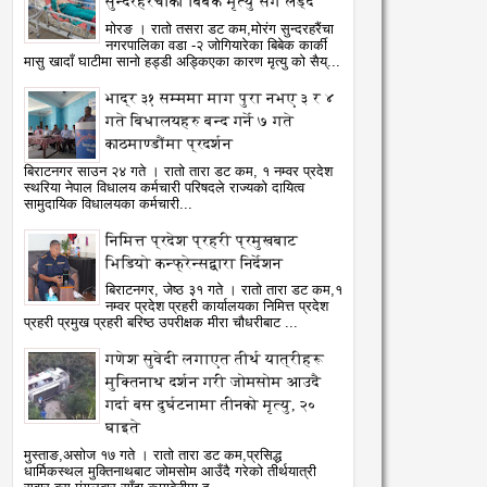
सुन्दरहरैंचाका बिबेक मृत्यु सँग लड्दै
मोरङ । रातो तसरा डट कम,मोरंग सुन्दरहरैंचा
नगरपालिका वडा -२ जोगियारेका बिबेक कार्की
मासु खादाँ घाटीमा सानो हड्डी अड्किएका कारण मृत्यु को सैय्...
भाद्र ३१ सम्ममा माग पुरा नभए ३ र ४
गते बिधालयहरु बन्द गर्ने ७ गते
काठमाण्डौंमा प्रदर्शन
बिराटनगर साउन २४ गते । रातो तारा डट कम, १ नम्वर प्रदेश
स्थरिया नेपाल विधालय कर्मचारी परिषदले राज्यको दायित्व
सामुदायिक विधालयका कर्मचारी...
निमित्त प्रदेश प्रहरी प्रमुखबाट
भिडियो कन्फ्रेन्सद्वारा निर्देशन
बिराटनगर, जेष्ठ ३१ गते । रातो तारा डट कम,१
नम्वर प्रदेश प्रहरी कार्यालयका निमित्त प्रदेश
प्रहरी प्रमुख प्रहरी बरिष्ठ उपरीक्षक मीरा चौधरीबाट ...
गणेश सुवेदी लगाएत तीर्थ यात्रीहरू
मुक्तिनाथ दर्शन गरी जोमसोम आउदै
गर्दा बस दुर्घटनामा तीनको मृत्यु, २०
घाइते
मुस्ताङ,असोज १७ गते । रातो तारा डट कम,प्रसिद्ध
धार्मिकस्थल मुक्तिनाथबाट जोमसोम आउँदै गरेको तीर्थयात्री