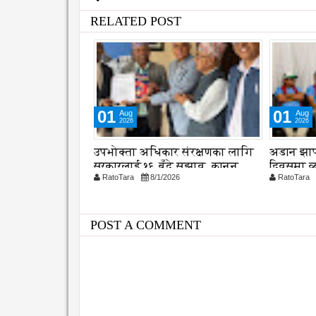
RELATED POST
01
02
Aug
Aug
2026
2026
 संरक्षणका लागि
अडान झापाको २१ औ स्थापना
एभरेष्टको
 सुझाव, कानुन
दिवसमा व्यवसायिक दक्षता,
प्रकृति 
26
RatoTara
8/1/2026
RatoTara
विश्वसनीयता र गुणस्तरमा जोड
POST A COMMENT