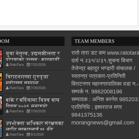
DOM
TEAM MEMBERS
रातो तारा डट कम www.ratota
युवा नेतृत्व, उद्यमशीलता र
प्रेरणाको उत्सवः काठमाडौं
दर्ता न.२३१/२/३१,सुचना बिभाग
RatoTara
7/31/2026
युथ कन्क्लेभ २०२६ आगामी
तेजेन्द्र बहादुर भण्डारी संचालक /
शनिबार हुँदै
स्वतन्त्र पत्रकार-प्रतिनिती
विराटनगरमा गुरुपूजा
महोत्सव सम्पन्न,
बिराटनगर महानगरपालिका वडा न.
RatoTara
7/29/2026
आध्यात्मिक जीवनशैली
सम्पर्क न. 9862008196
अपनाउन जोड
सम्पादक : अनिश बस्नेत 98520
बाके र बर्दियामा विश्व बाघ
दिवस २०२६ मनाइयो
प्रतिनिधि : इश्वरराज मगर
RatoTara
7/30/2026
9841375136
morangnews@gmail.com
उपभोक्ता अधिकार संरक्षणका
लागि सरकारलाई १६ बुँदे
RatoTara
8/1/2026
सुझाव, कानुन संशोधनमा