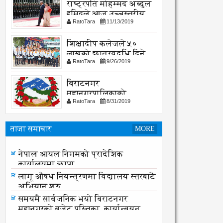
राष्ट्रपति मोहम्मद अब्दुल
हमिदले आज उच्चस्तरीय
RatoTara
11/13/2019
भेटवार्ता गर्नु हुदै,
शिक्षादीप कलेजले ५०
लाखको छात्रवृद्धि दिने
RatoTara
9/26/2019
घोषणा
बिराटनगर
महानगरपालिकाको
RatoTara
8/31/2019
सार्वजनिक -सुचना
ताजा समाचार
MORE
नेपाल आयल निगमको प्रादेशिक
कार्यालयमा छापा
नेपाल आयल निगमको प्रादेशिक
कार्यालयमा छापा
लागू औषध नियन्त्रणमा विद्यालय स्तरबाटै
अभियान शुरु
समयमै सार्वजनिक भयो विराटनगर