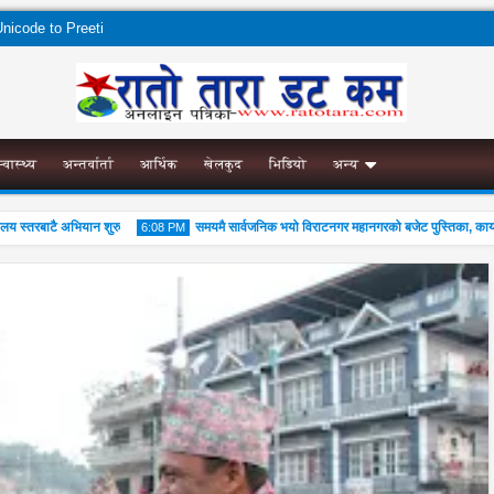
nicode to Preeti
स्वास्थ्य
अन्तर्वार्ता
आर्थिक
खेलकुद
भिडियो
अन्य
स्तरबाटै अभियान शुरु
समयमै सार्वजनिक भयो विराटनगर महानगरको बजेट पुस्तिका, कार्यान्वयन
6:08 PM
04
Aug
2026