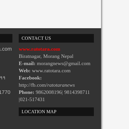
CONTACT US
ra.com
www.ratotara.com
Biratnagar, Morang Nepal
E-mail:
morangnews@gmail.com
Web:
www.ratotara.com
-११
Facebook:
http://fb.com/
ratotaranews
31770
Phone:
9862008196| 9814398711
|021-517431
LOCATION MAP