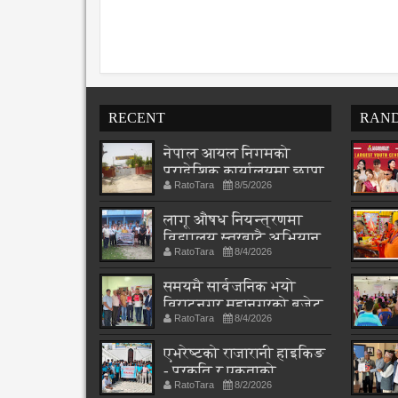
RECENT
RAN
नेपाल आयल निगमको
प्रादेशिक कार्यालयमा छापा
RatoTara
8/5/2026
लागू औषध नियन्त्रणमा
विद्यालय स्तरबाटै अभियान
RatoTara
8/4/2026
शुरु
समयमै सार्वजनिक भयो
विराटनगर महानगरको बजेट
RatoTara
8/4/2026
पुस्तिका, कार्यान्वयन
प्रक्रिया पनि सुरु
एभरेष्टको राजारानी हाइकिङ
- प्रकृति र एकताको
RatoTara
8/2/2026
पाठशाला