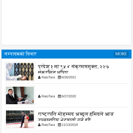
सम्पादकको विचार
MORE
प्रदेश १ मा ९५४ संक्रमणमुक्त, २२७
संक्रमित थपिए
RatoTara
6/26/2021
RatoTara
6/27/2020
राष्ट्रपति मोहम्मद अब्दुल हमिदले आज
उच्चस्तरीय भेटवार्ता गर्नु हुदै,
RatoTara
11/13/2019