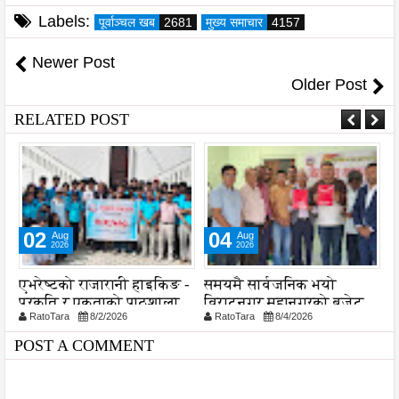
Labels:
पूर्वाञ्चल खब
2681
मुख्य समाचार
4157
Newer Post
Older Post
RELATED POST
02
04
Aug
Aug
2026
2026
ा
एभरेष्टको राजारानी हाइकिङ -
समयमै सार्वजनिक भयो
ल
प्रकृति र एकताको पाठशाला
विराटनगर महानगरको बजेट
व
RatoTara
8/2/2026
RatoTara
8/4/2026
पुस्तिका, कार्यान्वयन प्रक्रिया
श
पनि सुरु
POST A COMMENT