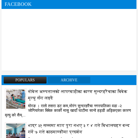
FACEBOOK
POPULARS
ARCHIVE
नोबेल अस्पतालको लापरबाहीका कारण सुन्दरहरैंचाका बिबेक
मृत्यु सँग लड्दै
मोरङ । रातो तसरा डट कम,मोरंग सुन्दरहरैंचा नगरपालिका वडा -२
जोगियारेका बिबेक कार्की मासु खादाँ घाटीमा सानो हड्डी अड्किएका कारण
मृत्यु को सैय्...
भाद्र ३१ सम्ममा माग पुरा नभए ३ र ४ गते बिधालयहरु बन्द
गर्ने ७ गते काठमाण्डौंमा प्रदर्शन