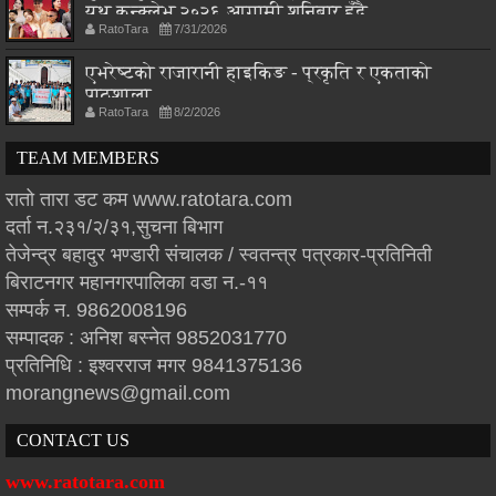
युथ कन्क्लेभ २०२६ आगामी शनिबार हुँदै
RatoTara
7/31/2026
एभरेष्टको राजारानी हाइकिङ - प्रकृति र एकताको
पाठशाला
RatoTara
8/2/2026
TEAM MEMBERS
रातो तारा डट कम www.ratotara.com
दर्ता न.२३१/२/३१,सुचना बिभाग
तेजेन्द्र बहादुर भण्डारी संचालक / स्वतन्त्र पत्रकार-प्रतिनिती
बिराटनगर महानगरपालिका वडा न.-११
सम्पर्क न. 9862008196
सम्पादक : अनिश बस्नेत 9852031770
प्रतिनिधि : इश्वरराज मगर 9841375136
morangnews@gmail.com
CONTACT US
www.ratotara.com