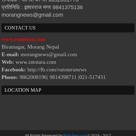
प्रतिनिधि : इश्वरराज मगर 9841375136
morangnews@gmail.com
CONTACT US
www.ratotara.com
Biratnagar, Morang Nepal
E-mail:
morangnews@gmail.com
Web:
www.ratotara.com
Facebook:
http://fb.com/
ratotaranews
Phone:
9862008196| 9814398711
|021-517431
LOCATION MAP
All Rights Reserved by
RatoTara.com
© 2016 - 2017