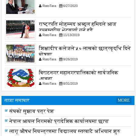
RatoTara
6/27/2020
राष्ट्रपति मोहम्मद अब्दुल हमिदले आज
उच्चस्तरीय भेटवार्ता गर्नु हुदै,
RatoTara
11/13/2019
शिक्षादीप कलेजले ५० लाखको छात्रवृद्धि दिने
घोषणा
RatoTara
9/26/2019
बिराटनगर महानगरपालिकाको सार्वजनिक
-सुचना
RatoTara
8/31/2019
ताजा समाचार
MORE
संघको सुझाव पत्र पेश
नेपाल आयल निगमको प्रादेशिक कार्यालयमा छापा
लागू औषध नियन्त्रणमा विद्यालय स्तरबाटै अभियान शुरु