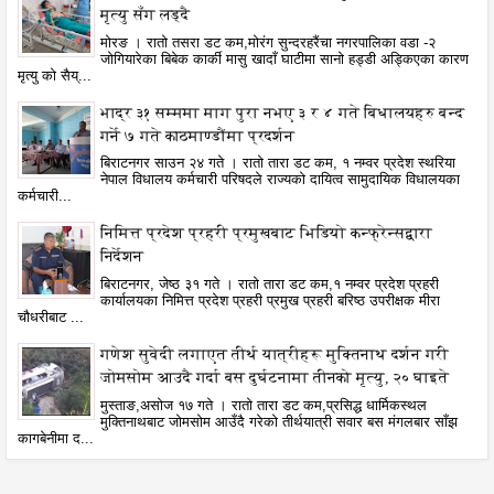
मृत्यु सँग लड्दै
मोरङ । रातो तसरा डट कम,मोरंग सुन्दरहरैंचा नगरपालिका वडा -२
जोगियारेका बिबेक कार्की मासु खादाँ घाटीमा सानो हड्डी अड्किएका कारण
मृत्यु को सैय्...
भाद्र ३१ सम्ममा माग पुरा नभए ३ र ४ गते बिधालयहरु बन्द
गर्ने ७ गते काठमाण्डौंमा प्रदर्शन
बिराटनगर साउन २४ गते । रातो तारा डट कम, १ नम्वर प्रदेश स्थरिया
नेपाल विधालय कर्मचारी परिषदले राज्यको दायित्व सामुदायिक विधालयका
कर्मचारी...
निमित्त प्रदेश प्रहरी प्रमुखबाट भिडियो कन्फ्रेन्सद्वारा
निर्देशन
बिराटनगर, जेष्ठ ३१ गते । रातो तारा डट कम,१ नम्वर प्रदेश प्रहरी
कार्यालयका निमित्त प्रदेश प्रहरी प्रमुख प्रहरी बरिष्ठ उपरीक्षक मीरा
चौधरीबाट ...
गणेश सुवेदी लगाएत तीर्थ यात्रीहरू मुक्तिनाथ दर्शन गरी
जोमसोम आउदै गर्दा बस दुर्घटनामा तीनको मृत्यु, २० घाइते
मुस्ताङ,असोज १७ गते । रातो तारा डट कम,प्रसिद्ध धार्मिकस्थल
मुक्तिनाथबाट जोमसोम आउँदै गरेको तीर्थयात्री सवार बस मंगलबार साँझ
कागबेनीमा द...