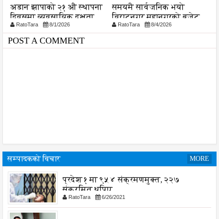
अडान झापाको २१ औ स्थापना
समयमै सार्वजनिक भयो
न
दिवसमा व्यवसायिक दक्षता,
विराटनगर महानगरको बजेट
प
RatoTara
8/1/2026
RatoTara
8/4/2026
विश्वसनीयता र गुणस्तरमा
पुस्तिका, कार्यान्वयन प्रक्रिया
जोड
पनि सुरु
POST A COMMENT
सम्पादकको विचार
MORE
प्रदेश १ मा ९५४ संक्रमणमुक्त, २२७
संक्रमित थपिए
RatoTara
6/26/2021