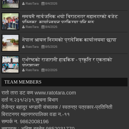
RatoTara
8/4/2026
समयमै सार्वजनिक भयो विराटनगर महानगरको बजेट
पुस्तिका, कार्यान्वयन प्रक्रिया पनि सुरु
RatoTara
8/4/2026
नेपाल आयल निगमको प्रादेशिक कार्यालयमा छापा
RatoTara
8/5/2026
एभरेष्टको राजारानी हाइकिङ - प्रकृति र एकताको
पाठशाला
RatoTara
8/2/2026
TEAM MEMBERS
रातो तारा डट कम www.ratotara.com
दर्ता न.२३१/२/३१,सुचना बिभाग
तेजेन्द्र बहादुर भण्डारी संचालक / स्वतन्त्र पत्रकार-प्रतिनिती
बिराटनगर महानगरपालिका वडा न.-११
सम्पर्क न. 9862008196
सम्पादक : अनिश बस्नेत 9852031770