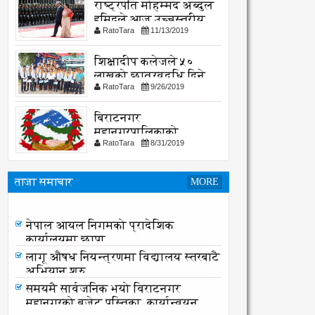
राष्ट्रपति मोहम्मद अब्दुल
हमिदले आज उच्चस्तरीय
RatoTara
11/13/2019
भेटवार्ता गर्नु हुदै,
शिक्षादीप कलेजले ५०
लाखको छात्रवृद्धि दिने
RatoTara
9/26/2019
घोषणा
बिराटनगर
महानगरपालिकाको
RatoTara
8/31/2019
सार्वजनिक -सुचना
ताजा समाचार
MORE
नेपाल आयल निगमको प्रादेशिक
कार्यालयमा छापा
नेपाल आयल निगमको प्रादेशिक
कार्यालयमा छापा
लागू औषध नियन्त्रणमा विद्यालय स्तरबाटै
अभियान शुरु
समयमै सार्वजनिक भयो विराटनगर