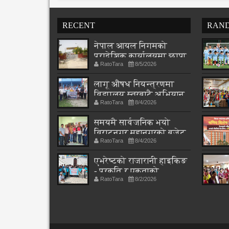
RECENT
RAN
नेपाल आयल निगमको
प्रादेशिक कार्यालयमा छापा
RatoTara
8/5/2026
लागू औषध नियन्त्रणमा
विद्यालय स्तरबाटै अभियान
RatoTara
8/4/2026
शुरु
समयमै सार्वजनिक भयो
विराटनगर महानगरको बजेट
RatoTara
8/4/2026
पुस्तिका, कार्यान्वयन
प्रक्रिया पनि सुरु
एभरेष्टको राजारानी हाइकिङ
- प्रकृति र एकताको
RatoTara
8/2/2026
पाठशाला