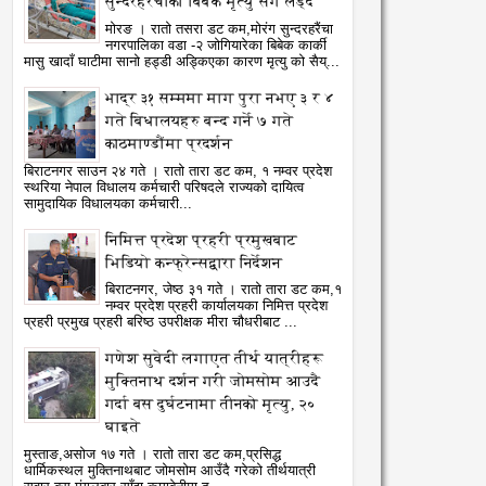
सुन्दरहरैंचाका बिबेक मृत्यु सँग लड्दै
मोरङ । रातो तसरा डट कम,मोरंग सुन्दरहरैंचा
नगरपालिका वडा -२ जोगियारेका बिबेक कार्की
मासु खादाँ घाटीमा सानो हड्डी अड्किएका कारण मृत्यु को सैय्...
भाद्र ३१ सम्ममा माग पुरा नभए ३ र ४
गते बिधालयहरु बन्द गर्ने ७ गते
काठमाण्डौंमा प्रदर्शन
बिराटनगर साउन २४ गते । रातो तारा डट कम, १ नम्वर प्रदेश
स्थरिया नेपाल विधालय कर्मचारी परिषदले राज्यको दायित्व
सामुदायिक विधालयका कर्मचारी...
निमित्त प्रदेश प्रहरी प्रमुखबाट
भिडियो कन्फ्रेन्सद्वारा निर्देशन
बिराटनगर, जेष्ठ ३१ गते । रातो तारा डट कम,१
नम्वर प्रदेश प्रहरी कार्यालयका निमित्त प्रदेश
प्रहरी प्रमुख प्रहरी बरिष्ठ उपरीक्षक मीरा चौधरीबाट ...
गणेश सुवेदी लगाएत तीर्थ यात्रीहरू
मुक्तिनाथ दर्शन गरी जोमसोम आउदै
गर्दा बस दुर्घटनामा तीनको मृत्यु, २०
घाइते
मुस्ताङ,असोज १७ गते । रातो तारा डट कम,प्रसिद्ध
धार्मिकस्थल मुक्तिनाथबाट जोमसोम आउँदै गरेको तीर्थयात्री