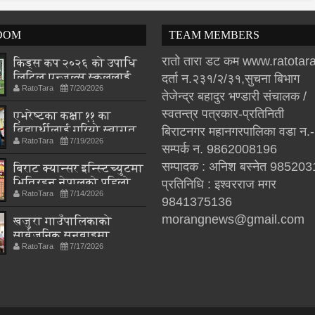
DOM
TEAM MEMBERS
रातो तारा डट कम www.ratota
किड्स कप २०२६ को उपाधि
लिटिल एन्जल्स स्कुललाई
दर्ता न.२३१/२/३१,सुचना बिभाग
RatoTara
7/20/2026
तेजेन्द्र बहादुर भण्डारी संचालक /
स्वतन्त्र पत्रकार-प्रतिनिती
एभरेष्टका कक्षा ११ का
विद्यार्थीलाई गरियो स्वागत
बिराटनगर महानगरपालिका वडा न.
RatoTara
7/19/2026
सम्पर्क न. 9862008196
सम्पादक : अनिश बस्नेत 98520
बिराट क्यान्सर इन्स्टिच्युटमा
भित्रिइन् नेपालको पहिलो
प्रतिनिधि : इश्वरराज मगर
RatoTara
7/14/2026
अंको फिजियोथेरापिस्ट
9841375136
अस्मिता श्रेष्ठ
morangnews@gmail.com
खजुरा गाउँपालिकाको
सार्वजनिक सुनुवाइमा
RatoTara
7/17/2026
नागरिकका प्रश्न