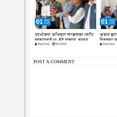
01
04
Aug
Aug
2026
2026
 संरक्षणका लागि
अडान झापाको २१ औ स्थापना
समयमै सा
 सुझाव, कानुन
दिवसमा व्यवसायिक दक्षता,
महानगरको
26
RatoTara
8/1/2026
RatoTara
विश्वसनीयता र गुणस्तरमा जोड
कार्यान्वय
POST A COMMENT