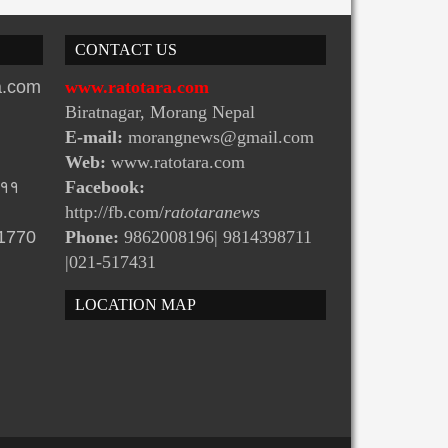
CONTACT US
ra.com
www.ratotara.com
Biratnagar, Morang Nepal
E-mail:
morangnews@gmail.com
Web:
www.ratotara.com
-११
Facebook:
http://fb.com/
ratotaranews
31770
Phone:
9862008196| 9814398711
|021-517431
LOCATION MAP