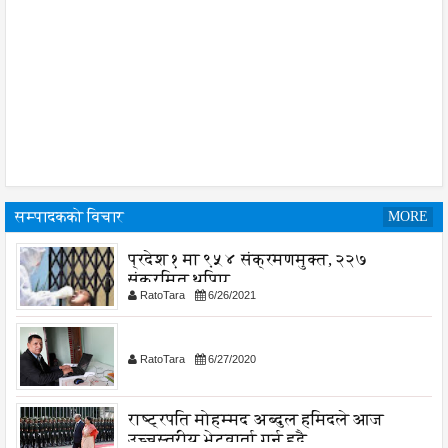
सम्पादकको विचार
MORE
प्रदेश १ मा ९५४ संक्रमणमुक्त, २२७
संक्रमित थपिए
RatoTara
6/26/2021
RatoTara
6/27/2020
राष्ट्रपति मोहम्मद अब्दुल हमिदले आज
उच्चस्तरीय भेटवार्ता गर्नु हुदै,