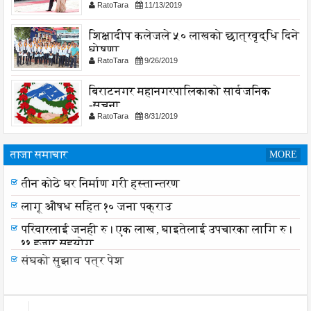
RatoTara
11/13/2019
शिक्षादीप कलेजले ५० लाखको छात्रवृद्धि दिने
घोषणा
RatoTara
9/26/2019
बिराटनगर महानगरपालिकाको सार्वजनिक
-सुचना
RatoTara
8/31/2019
ताजा समाचार
MORE
तीन कोठे घर निर्माण गरी हस्तान्तरण
तीन कोठे घर निर्माण गरी हस्तान्तरण
लागू औषध सहित १० जना पक्राउ
परिवारलाई जनही रु। एक लाख, घाइतेलाई उपचारका लागि रु।
११ हजार सहयोग
संघको सुझाव पत्र पेश