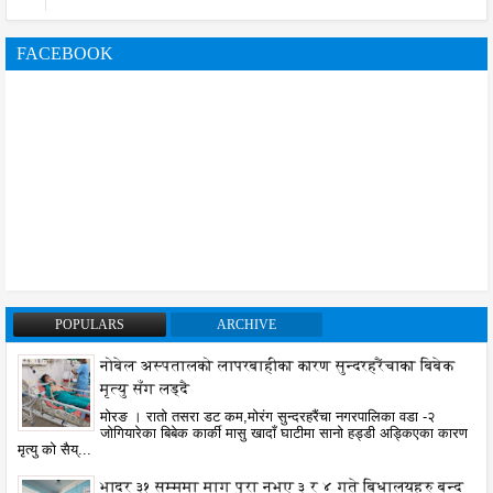
FACEBOOK
POPULARS
ARCHIVE
नोबेल अस्पतालको लापरबाहीका कारण सुन्दरहरैंचाका बिबेक
मृत्यु सँग लड्दै
मोरङ । रातो तसरा डट कम,मोरंग सुन्दरहरैंचा नगरपालिका वडा -२
जोगियारेका बिबेक कार्की मासु खादाँ घाटीमा सानो हड्डी अड्किएका कारण
मृत्यु को सैय्...
भाद्र ३१ सम्ममा माग पुरा नभए ३ र ४ गते बिधालयहरु बन्द