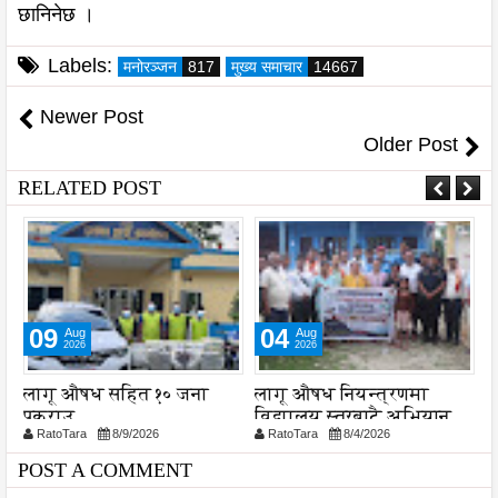
छानिनेछ ।
Labels:
मनोरञ्जन
817
मुख्य समाचार
14667
Newer Post
Older Post
RELATED POST
09
04
Aug
Aug
2026
2026
लागू औषध सहित १० जना
लागू औषध नियन्त्रणमा
ब
पक्राउ
विद्यालय स्तरबाटै अभियान
द
RatoTara
8/9/2026
RatoTara
8/4/2026
शुरु
POST A COMMENT