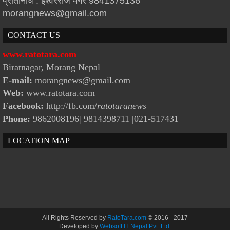
प्रतिनिधि : इश्वरराज मगर 9841375136
morangnews@gmail.com
CONTACT US
www.ratotara.com
Biratnagar, Morang Nepal
E-mail:
morangnews@gmail.com
Web:
www.ratotara.com
Facebook:
http://fb.com/
ratotaranews
Phone:
9862008196| 9814398711
|021-517431
LOCATION MAP
All Rights Reserved by
RatoTara.com
© 2016 - 2017
Developed by
Websoft IT Nepal Pvt. Ltd.