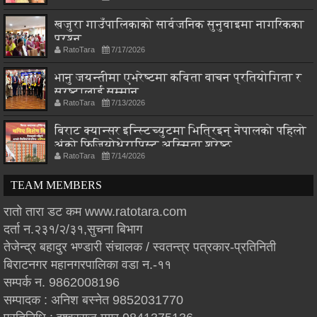
खजुरा गाउँपालिकाको सार्वजनिक सुनुवाइमा नागरिकका
प्रश्न
RatoTara
7/17/2026
भानु जयन्तीमा एभरेष्टमा कविता वाचन प्रतियोगिता र
स्रष्टालाई सम्मान
RatoTara
7/13/2026
बिराट क्यान्सर इन्स्टिच्युटमा भित्रिइन् नेपालको पहिलो
अंको फिजियोथेरापिस्ट अस्मिता श्रेष्ठ
RatoTara
7/14/2026
TEAM MEMBERS
रातो तारा डट कम www.ratotara.com
दर्ता न.२३१/२/३१,सुचना बिभाग
तेजेन्द्र बहादुर भण्डारी संचालक / स्वतन्त्र पत्रकार-प्रतिनिती
बिराटनगर महानगरपालिका वडा न.-११
सम्पर्क न. 9862008196
सम्पादक : अनिश बस्नेत 9852031770