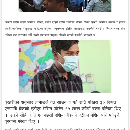
गण्डकी प्रदेश प्रहरी कार्यालय पोखरा, नेपाल प्रहरी प्रदेश कार्यालय पोखरा, जिल्ला प्रहरी कार्यालय कास्की र इलाका
प्रहरी कार्यालय शिशुवाबाट खटिएको संयुक्त अनुसन्धान टोलीले तामाङलाई रूपन्देही बेलहिया (नेपाल-भारत सीमा
नजिक) बाट भारततर्फ जाँदै गरेको अवस्थामा पक्राउ गरिएको कास्की प्रहरीले जनाएको छ ।
प्रहरीका अनुसार तामाङले गत साउन २ गते राति पोखरा ३० स्थित
एनएमबि बैंकको एटीएम मेशिन फोडेर १५ लाख रुपैयाँ रकम चोरेका थिए
। उनले सोही राति एनआइसी एशिया बैंकको एटीएम मेशिन पनि फोड्ने
प्रयास गरेका थिए ।
कास्की प्रहरी प्रमुख एसपी अजय केसी का अनुसार घटनापछि प्रहरीले अनुसन्धान गर्नेक्रममा दुवै घटनामा एउटै