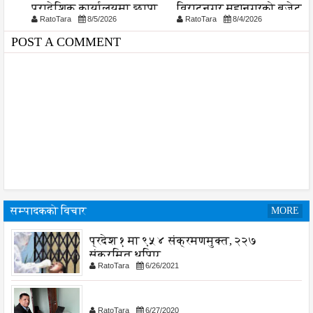
प्रादेशिक कार्यालयमा छापा
विराटनगर महानगरको बजेट
प
RatoTara
8/5/2026
RatoTara
8/4/2026
पुस्तिका, कार्यान्वयन प्रक्रिया
पनि सुरु
POST A COMMENT
सम्पादकको विचार
MORE
प्रदेश १ मा ९५४ संक्रमणमुक्त, २२७
संक्रमित थपिए
RatoTara
6/26/2021
RatoTara
6/27/2020