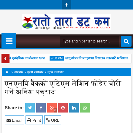
Face
Boo
K
मको प्रादेशिक कार्यालयमा छापा
लागू औषध नियन्त्रणमा विद्यालय स्तरबाटै अभियान शुरु
9:50 PM
रुपूजा महोत्सव सम्पन्न, आध्यात्मिक जीवनशैली अपनाउन जोड
अपराध
मुख्य समाचार
मुख्य समाचार
एनएमबि बैंकको एटिएम मेशिन फोडेर चोरी
गर्ने अनिश पक्राउ
04
Aug
2026
Share to:
0
Email
Print
URL