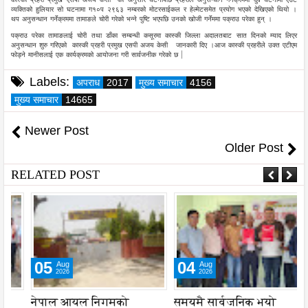
व्यक्तिको हुलियार सो घटनामा ग१०प २९६३ नम्बरको मोटरसाईकल र हेल्मेटसमेत प्रयोग भएको देखिएको थियो ।
थप अनुसन्धान गर्नेक्रममा तामाङले चोरी गरेको भन्ने पुष्टि भएपछि उनको खोजी गर्नेममा पक्राउ परेका हुन् ।
पक्राउ परेका तामाङलाई चोरी तथा डाँका सम्बन्धी कसूरमा कास्की जिल्ला अदालतबाट सात दिनको म्याद लिएर
अनुसन्धान शुरु गरिएको कास्की प्रहरी प्रमुख एसपी अजय केसी जानकारी दिए ।आज कास्की प्रहरीले उक्त एटीएम
फोड्ने मानीसलाई एक कार्यक्रमको आयोजना गरी सार्वजनीक गरेको छ |
Labels:
अपराध
2017
मुख्य समाचार
4156
मुख्य समाचार
14665
Newer Post
Older Post
RELATED POST
05
04
Aug
Aug
2026
2026
नेपाल आयल निगमको
समयमै सार्वजनिक भयो
ए