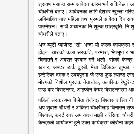
श्रावण मसान्त सम्म आबेदन फारम भर्न सकिनेछ। अड
चौधरीले बताए। आबेदनका लागि देशभर खुल्ला गरिए
अबिबाहित थारु महिला तथा पुरुषले आबेदन दिन सक्न
पाउनेछन। साथै अध्यनका निःशुल्क छात्रवृति, नि:श
चौधरीले बताए।
अरु ब्युटी प्याजेन्ट “सो” भन्दा यो फरक कार्यक्रम
होइन थारुको कला संस्कृति, परम्परा, भेषभुषा र भाषा
चिनाउने र अवसर प्रदान गर्ने थलो रहेको केन्द्
खनार, अफ्टर डार्क दुहबी, मेघा डिजिटल झुम्का, रा
इन्टेरियर दमक र उदयपुरमा जे एण्ड फुड ल्याण्ड ए
मोरंगको निशील पुस्तक नेताचोक, क्लासिक रेष्टुरेन
एण्ड बार बिराटनगर, आइफोन केयर बिराटनगरमा आब
पहिलो संस्करणमा बिजेता तेजेन्द्र बिश्वास र सिवा
अप सुवास चौधरी र अंकिता चौधरीलाई चिनाउन सफल
बिश्वास, फर्स्ट रनर अप करण माझी र रेसिका चौधर
केन्द्रको आयोजना हुने उक्त कार्यक्रम कोरोना कह