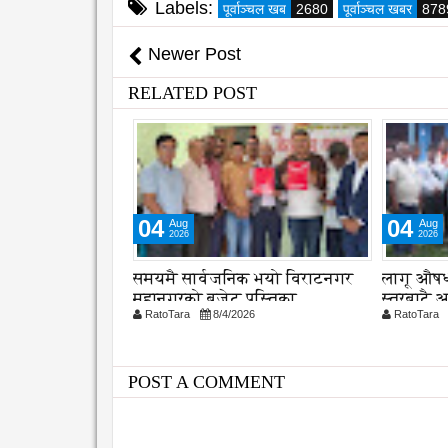
Labels:
पूर्वाञ्चल खब
2680
पूर्वाञ्चल खबर
878
Newer Post
RELATED POST
04
04
Aug
Aug
2026
2026
 औ स्थापना
समयमै सार्वजनिक भयो विराटनगर
लागू औषध
क दक्षता,
महानगरको बजेट पुस्तिका,
स्तरबाटै 
26
RatoTara
8/4/2026
RatoTara
ुणस्तरमा जोड
कार्यान्वयन प्रक्रिया पनि सुरु
POST A COMMENT