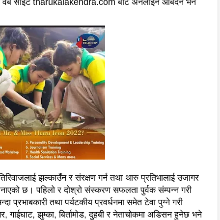
रको वेब साइट tharukalakendra.com बाट अनलाइन आबेदन भर्न
ितिरिवाजलाई झल्काउँन र संरक्षण गर्न तथा थारु प्रतिभालाई उजागर
 जनाएको छ। पहिलो र दोश्रो संस्करण सफलता पुर्वक संम्पन्न गरी
्दा प्रभाबकारी तथा पर्यटकीय प्रवर्धनमा समेत टेवा पुग्ने गरी
र, गाईघाट, झुम्का, बिर्तामोड, दुहबी र नेताचोकमा अडिसन हुनेछ भने