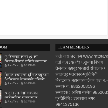
DOM
TEAM MEMBERS
रातो तारा डट कम www.ratota
एभरेष्टका कक्षा ११ का
विद्यार्थीलाई गरियो स्वागत
दर्ता न.२३१/२/३१,सुचना बिभाग
RatoTara
7/19/2026
तेजेन्द्र बहादुर भण्डारी संचालक /
स्वतन्त्र पत्रकार-प्रतिनिती
बिराट क्यान्सर इन्स्टिच्युटमा
भित्रिइन् नेपालको पहिलो
बिराटनगर महानगरपालिका वडा न.
RatoTara
7/14/2026
अंको फिजियोथेरापिस्ट
सम्पर्क न. 9862008196
अस्मिता श्रेष्ठ
सम्पादक : अनिश बस्नेत 98520
खजुरा गाउँपालिकाको
सार्वजनिक सुनुवाइमा
प्रतिनिधि : इश्वरराज मगर
RatoTara
7/17/2026
नागरिकका प्रश्न
9841375136