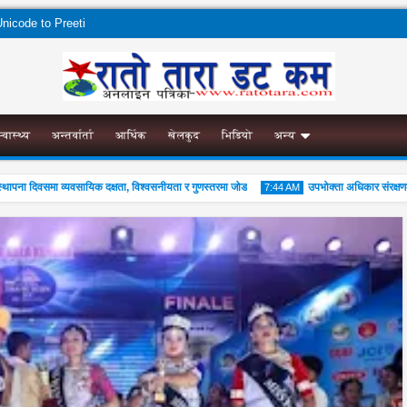
nicode to Preeti
स्वास्थ्य
अन्तर्वार्ता
आर्थिक
खेलकुद
भिडियो
अन्य
दिवसमा व्यवसायिक दक्षता, विश्वसनीयता र गुणस्तरमा जोड
उपभोक्ता अधिकार संरक्षणका ला
7:44 AM
01
Aug
2026