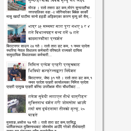
सुन्दरहरैंचाका बिबेक मृत्यु सँग लड्दै
मोरङ । रातो तसरा डट कम,मोरंग सुन्दरहरैंचा
नगरपालिका वडा -२ जोगियारेका बिबेक कार्की
मासु खादाँ घाटीमा सानो हड्डी अड्किएका कारण मृत्यु को सैय्...
भाद्र ३१ सम्ममा माग पुरा नभए ३ र ४
गते बिधालयहरु बन्द गर्ने ७ गते
काठमाण्डौंमा प्रदर्शन
बिराटनगर साउन २४ गते । रातो तारा डट कम, १ नम्वर प्रदेश
स्थरिया नेपाल विधालय कर्मचारी परिषदले राज्यको दायित्व
सामुदायिक विधालयका कर्मचारी...
निमित्त प्रदेश प्रहरी प्रमुखबाट
भिडियो कन्फ्रेन्सद्वारा निर्देशन
बिराटनगर, जेष्ठ ३१ गते । रातो तारा डट कम,१
नम्वर प्रदेश प्रहरी कार्यालयका निमित्त प्रदेश
प्रहरी प्रमुख प्रहरी बरिष्ठ उपरीक्षक मीरा चौधरीबाट ...
गणेश सुवेदी लगाएत तीर्थ यात्रीहरू
मुक्तिनाथ दर्शन गरी जोमसोम आउदै
गर्दा बस दुर्घटनामा तीनको मृत्यु, २०
घाइते
मुस्ताङ,असोज १७ गते । रातो तारा डट कम,प्रसिद्ध
धार्मिकस्थल मुक्तिनाथबाट जोमसोम आउँदै गरेको तीर्थयात्री