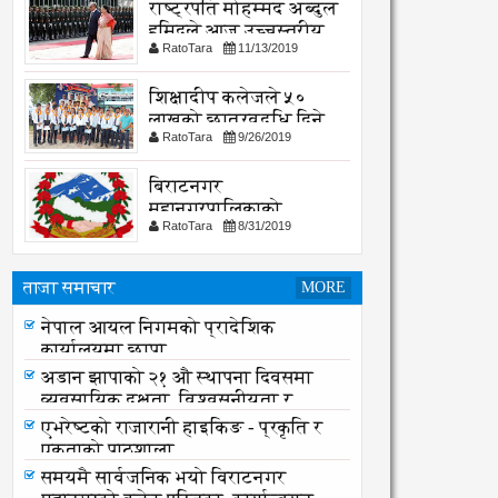
राष्ट्रपति मोहम्मद अब्दुल
हमिदले आज उच्चस्तरीय
RatoTara
11/13/2019
भेटवार्ता गर्नु हुदै,
शिक्षादीप कलेजले ५०
लाखको छात्रवृद्धि दिने
RatoTara
9/26/2019
घोषणा
बिराटनगर
महानगरपालिकाको
RatoTara
8/31/2019
सार्वजनिक -सुचना
ताजा समाचार
MORE
लागू औषध नियन्त्रणमा विद्यालय स्तरबाटै
नेपाल आयल निगमको प्रादेशिक
अभियान शुरु
कार्यालयमा छापा
अडान झापाको २१ औ स्थापना दिवसमा
व्यवसायिक दक्षता, विश्वसनीयता र
गुणस्तरमा जोड
एभरेष्टको राजारानी हाइकिङ - प्रकृति र
एकताको पाठशाला
समयमै सार्वजनिक भयो विराटनगर