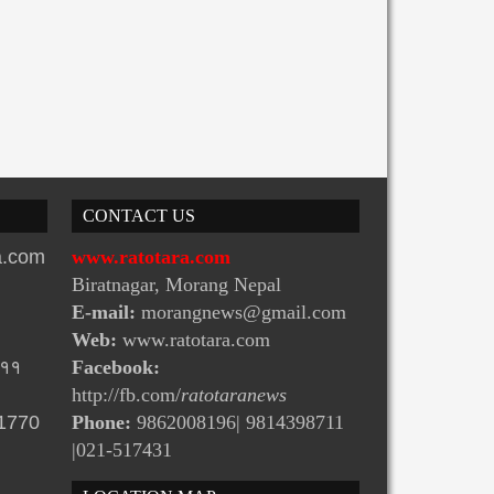
CONTACT US
ra.com
www.ratotara.com
Biratnagar, Morang Nepal
E-mail:
morangnews@gmail.com
Web:
www.ratotara.com
-११
Facebook:
http://fb.com/
ratotaranews
31770
Phone:
9862008196| 9814398711
|021-517431