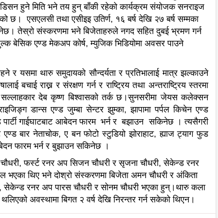
िसन हुने मिति भने तय हुन् बाँकी रहेको कार्यक्रम संयोजक सनराइज
को छ। एसएलसी तथा एसीइइ उतिर्ण, १६ बर्ष देखि २७ बर्ष सम्मका
ेछ। तेस्रो संस्करणमा भने बिजेताहरुले नगद सहित दुबई भ्रमण गर्न
ुल्क बेसिक एण्ड मेकअप कोर्ष, म्युजिक भिडियोमा अवसर पाउने
 रहने र यसमा थारु समुदायको सौन्दर्यता र प्रतिभालाई मात्र झल्काउने
लाई बचाई राख्न र संरक्षण गर्न र राष्ट्रिय तथा अन्तराष्ट्रिय स्तरमा
र सल्लाहकार देब कृष्ण बिश्वासको तर्क छ।सुनसरीमा जेयस कलेक्सन
इजिङ्ग डान्स एण्ड जुम्बा सेन्टर झुम्का, झापामा पर्पल किचेन एण्ड
ण्ड पार्टी गाईघाटबाट आबेदन फारम भर्न र बझाउन सकिनेछ । त्यसैगरी
्ट एण्ड बार नेताचोक, ए बन फोटो स्टुडियो झोराहाट, ह्याज ट्याग फुड
ेदन फारम भर्न र बुझाउन सकिनेछ ।
नी चौधरी, फर्स्ट रनर अप सिजन चौधरी र सृजना चौधरी, सेकेन्ड रनर
 भएका थिए भने दोश्रो संस्करणमा बिजेता अमन चौधरी र अंकिता
ी, सेकेन्ड रनर अप पारस चौधरी र सोनम चौधरी भएका हुन्।थारु कला
र थलिएको अवस्थामा बिगत २ वर्ष देखि निरन्तर गर्न सकेको थिएन।