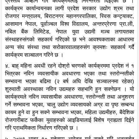
प्रस्ताव आब्हान गरि कार्यक्रमलाई निरन्तरता दिइएको छ ।
कार्यक्रम कार्यान्वयनका लागी प्रदेश सरकार उद्योग श्रम तथा
रोजगार मन्त्रालय, बिराटनगर महानगरपालिका, स्विस कन्ट्याक्ट,
आसामान नेपाल, पूर्वाञ्चल विश्व विद्यालय, अन्तरप्रेरणा प्रा.ली,
नबिल बैंक लिमिटेड, नेपाल युवा उद्यमी मञ्च लगायतका
संस्थाहरुसंगको सहकार्य गरिएको छ भने आवश्यकताका आधारमा
अन्य संघ संस्था तथा सरोकारवालाहरुसंग क्रमशः सहकार्य गर्दै
कार्यक्रम सञ्चालन गरिने छ ।
४. बाह् महिना अवधी रहने दोश्रो चरणको कार्यक्रममा प्रदेश नं १
भित्रका नविन व्यवसायीक अवधारणा भएका तथा स्तरोन्नतीको
सम्भावना भएका बढिमा (२ बर्ष अघि देखि सञ्चालनमा रहेका)
शुरुवाती अवस्थाका नविन उद्यमहरु सहभागि हुन सक्नेछन । यो
कार्यक्रमले नविन व्यवसायीक अवधारणा, स्तरोन्नती तथा अनुशरण
गर्ने सम्भावना भएका, चालु उद्योग व्यवसायको अग्र वा पृष्ठ सम्बन्ध
कायम हुने वा हुन सक्ने सम्भावना भएका, महिला उद्यमीहरु, बैदेशिक
रोजगारीबाट फर्केका युवाहरुको आइडियालाई बिशेष ग्राह्यता दिईने
गरि प्राथमिकता निर्धारण गरिएको छ ।
५. २०७९ भाद्र १० गतेसम्म आवेदन गर्न सक्ने गरि अनलाईन