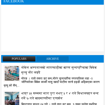
FACEBOOK
POPULARS
ARCHIVE
नोबेल अस्पतालको लापरबाहीका कारण सुन्दरहरैंचाका बिबेक
मृत्यु सँग लड्दै
मोरङ । रातो तसरा डट कम,मोरंग सुन्दरहरैंचा नगरपालिका वडा -२
जोगियारेका बिबेक कार्की मासु खादाँ घाटीमा सानो हड्डी अड्किएका कारण
मृत्यु को सैय्...
भाद्र ३१ सम्ममा माग पुरा नभए ३ र ४ गते बिधालयहरु बन्द
गर्ने ७ गते काठमाण्डौंमा प्रदर्शन
बिराटनगर साउन २४ गते । रातो तारा डट कम, १ नम्वर प्रदेश स्थरिया