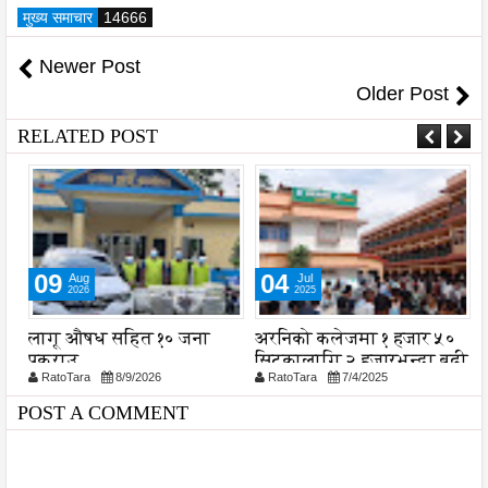
मुख्य समाचार
14666
Newer Post
Older Post
RELATED POST
09
04
Aug
Jul
2026
2025
लागू औषध सहित १० जना
अरनिको कलेजमा १ हजार ५०
म
पक्राउ
सिटकालागि २ हजारभन्दा बढी
ए
RatoTara
8/9/2026
RatoTara
7/4/2025
विद्यार्थी दिए परीक्षा
प
POST A COMMENT