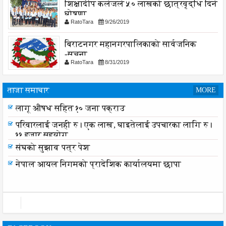
शिक्षादीप कलेजले ५० लाखको छात्रवृद्धि दिने
घोषणा
RatoTara
9/26/2019
बिराटनगर महानगरपालिकाको सार्वजनिक
-सुचना
RatoTara
8/31/2019
ताजा समाचार
MORE
लागू औषध सहित १० जना पक्राउ
परिवारलाई जनही रु। एक लाख, घाइतेलाई उपचारका लागि रु।
११ हजार सहयोग
संघको सुझाव पत्र पेश
नेपाल आयल निगमको प्रादेशिक कार्यालयमा छापा