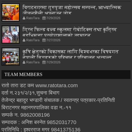
विराटनगरमा गुरुपूजा महोत्सव सम्पन्न, आध्यात्मिक
जीवनशैली अपनाउन जोड
RatoTara
7/29/2026
ग्रिन फिल्ड वल्र्ड स्कुलमा रोबोटिक्स तथा कृत्रिम
बुद्धिमत्ता प्रयोगशालाको उद्घाटन
RatoTara
7/27/2026
कृषि क्षेत्रको विकासका लागि बिश्वभरका विषयगत
नेपाली विज्ञहरूको पहिचान र परिचालन अत्यन्त
RatoTara
7/29/2026
आवश्यक : मन्त्री चौधरी
TEAM MEMBERS
रातो तारा डट कम www.ratotara.com
दर्ता न.२३१/२/३१,सुचना बिभाग
तेजेन्द्र बहादुर भण्डारी संचालक / स्वतन्त्र पत्रकार-प्रतिनिती
बिराटनगर महानगरपालिका वडा न.-११
सम्पर्क न. 9862008196
सम्पादक : अनिश बस्नेत 9852031770
प्रतिनिधि : इश्वरराज मगर 9841375136