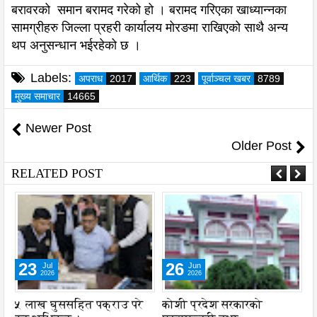
बरावरको समान बरामद गरेको हो । बरामद गरिएका खाध्यान्नका
सामग्रीहरु जिल्ला प्रहरी कार्यालय मोरङमा राखिएको साथै अन्य
थप अनुसन्धान भईरहेको छ ।
Labels:
अपराध
2017
आर्थिक
223
पूर्वाञ्चल खबर
8789
मुख्य समाचार
14665
Newer Post
Older Post
RELATED POST
23
26
Jul
Jun
2026
2026
५ लाख घुससहित पक्राउ परे
कोशी प्रदेश सरकारको
ल