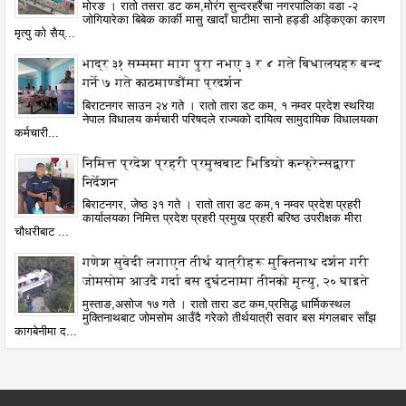
मोरङ । रातो तसरा डट कम,मोरंग सुन्दरहरैंचा नगरपालिका वडा -२
जोगियारेका बिबेक कार्की मासु खादाँ घाटीमा सानो हड्डी अड्किएका कारण
मृत्यु को सैय्...
भाद्र ३१ सम्ममा माग पुरा नभए ३ र ४ गते बिधालयहरु बन्द
गर्ने ७ गते काठमाण्डौंमा प्रदर्शन
बिराटनगर साउन २४ गते । रातो तारा डट कम, १ नम्वर प्रदेश स्थरिया
नेपाल विधालय कर्मचारी परिषदले राज्यको दायित्व सामुदायिक विधालयका
कर्मचारी...
निमित्त प्रदेश प्रहरी प्रमुखबाट भिडियो कन्फ्रेन्सद्वारा
निर्देशन
बिराटनगर, जेष्ठ ३१ गते । रातो तारा डट कम,१ नम्वर प्रदेश प्रहरी
कार्यालयका निमित्त प्रदेश प्रहरी प्रमुख प्रहरी बरिष्ठ उपरीक्षक मीरा
चौधरीबाट ...
गणेश सुवेदी लगाएत तीर्थ यात्रीहरू मुक्तिनाथ दर्शन गरी
जोमसोम आउदै गर्दा बस दुर्घटनामा तीनको मृत्यु, २० घाइते
मुस्ताङ,असोज १७ गते । रातो तारा डट कम,प्रसिद्ध धार्मिकस्थल
मुक्तिनाथबाट जोमसोम आउँदै गरेको तीर्थयात्री सवार बस मंगलबार साँझ
कागबेनीमा द...