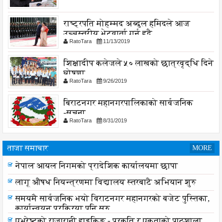
राष्ट्रपति मोहम्मद अब्दुल हमिदले आज
उच्चस्तरीय भेटवार्ता गर्नु हुदै,
RatoTara
11/13/2019
शिक्षादीप कलेजले ५० लाखको छात्रवृद्धि दिने
घोषणा
RatoTara
9/26/2019
बिराटनगर महानगरपालिकाको सार्वजनिक
-सुचना
RatoTara
8/31/2019
ताजा समाचार
MORE
नेपाल आयल निगमको प्रादेशिक कार्यालयमा छापा
लागू औषध नियन्त्रणमा विद्यालय स्तरबाटै अभियान शुरु
समयमै सार्वजनिक भयो विराटनगर महानगरको बजेट पुस्तिका,
कार्यान्वयन प्रक्रिया पनि सुरु
एभरेष्टको राजारानी हाइकिङ - प्रकृति र एकताको पाठशाला