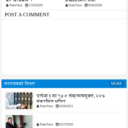
कर अधिकृत ।
मुख्यमन्त्री तथा
प
RatoTara
7/23/2026
RatoTara
6/26/2026
मन्त्रिपरिषद्को कार्यालयमा
बजेट दुरूपयेाग भ्रष्ट्रचार हुदै
POST A COMMENT
...?
सम्पादकको विचार
MORE
प्रदेश १ मा ९५४ संक्रमणमुक्त, २२७
संक्रमित थपिए
RatoTara
6/26/2021
RatoTara
6/27/2020