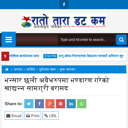
Face
Boo
K
ो प्रादेशिक कार्यालयमा छापा
लागू औषध नियन्त्रणमा विद्यालय स्तरबाटै अभियान शुरु
9:50 PM
ूजा महोत्सव सम्पन्न, आध्यात्मिक जीवनशैली अपनाउन जोड
अपराध
आर्थिक
पूर्वाञ्चल खबर
मुख्य समाचार
भन्सार छली अवैधरुपमा भण्डारण गरेको
खाद्यन्न सामग्री बरामद
04
Aug
2026
Share to:
0
Email
Print
URL