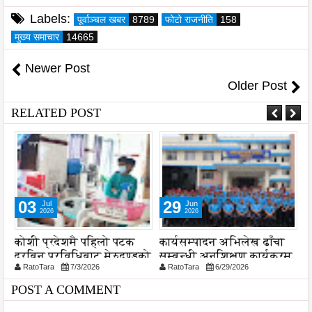
Labels:
पूर्वाञ्चल खबर
8789
फोटो राजनीति
158
मुख्य समाचार
14665
Newer Post
Older Post
RELATED POST
03
29
Jul
Jun
2026
2026
कोशी प्रदेशमै पहिलो पटक
कार्यसम्पादन अभिलेख ढाँचा
न
दूरबिन प्रविधिबाट मेरुदण्डको
सम्बन्धी अनुशिक्षण कार्यक्रम
प
RatoTara
7/3/2026
RatoTara
6/29/2026
सफल शल्यक्रिया
सम्पन्न
POST A COMMENT