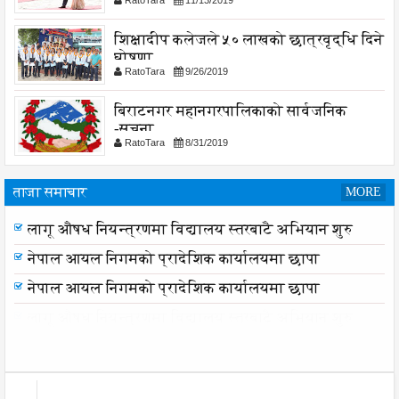
RatoTara
11/13/2019
शिक्षादीप कलेजले ५० लाखको छात्रवृद्धि दिने
घोषणा
RatoTara
9/26/2019
बिराटनगर महानगरपालिकाको सार्वजनिक
-सुचना
RatoTara
8/31/2019
ताजा समाचार
MORE
समयमै सार्वजनिक भयो विराटनगर महानगरको बजेट पुस्तिका,
कार्यान्वयन प्रक्रिया पनि सुरु
लागू औषध नियन्त्रणमा विद्यालय स्तरबाटै अभियान शुरु
नेपाल आयल निगमको प्रादेशिक कार्यालयमा छापा
नेपाल आयल निगमको प्रादेशिक कार्यालयमा छापा