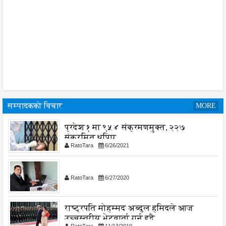
सम्पादकको विचार
MORE
प्रदेश १ मा ९५४ संक्रमणमुक्त, २२७
संक्रमित थपिए
RatoTara
6/26/2021
RatoTara
6/27/2020
राष्ट्रपति मोहम्मद अब्दुल हमिदले आज
उच्चस्तरीय भेटवार्ता गर्नु हुदै,