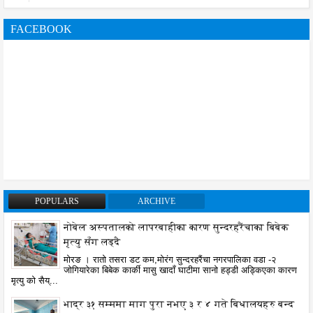
FACEBOOK
POPULARS
ARCHIVE
नोबेल अस्पतालको लापरबाहीका कारण सुन्दरहरैंचाका बिबेक
मृत्यु सँग लड्दै
मोरङ । रातो तसरा डट कम,मोरंग सुन्दरहरैंचा नगरपालिका वडा -२
जोगियारेका बिबेक कार्की मासु खादाँ घाटीमा सानो हड्डी अड्किएका कारण
मृत्यु को सैय्...
भाद्र ३१ सम्ममा माग पुरा नभए ३ र ४ गते बिधालयहरु बन्द