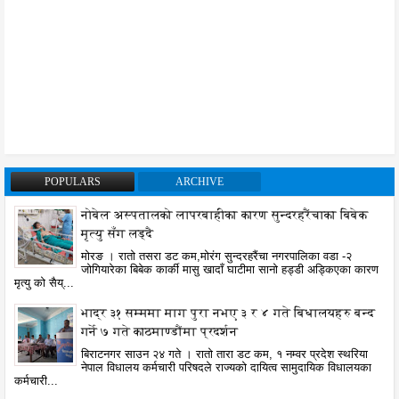
POPULARS
ARCHIVE
नोबेल अस्पतालको लापरबाहीका कारण सुन्दरहरैंचाका बिबेक
मृत्यु सँग लड्दै
मोरङ । रातो तसरा डट कम,मोरंग सुन्दरहरैंचा नगरपालिका वडा -२
जोगियारेका बिबेक कार्की मासु खादाँ घाटीमा सानो हड्डी अड्किएका कारण
मृत्यु को सैय्...
भाद्र ३१ सम्ममा माग पुरा नभए ३ र ४ गते बिधालयहरु बन्द
गर्ने ७ गते काठमाण्डौंमा प्रदर्शन
बिराटनगर साउन २४ गते । रातो तारा डट कम, १ नम्वर प्रदेश स्थरिया
नेपाल विधालय कर्मचारी परिषदले राज्यको दायित्व सामुदायिक विधालयका
कर्मचारी...