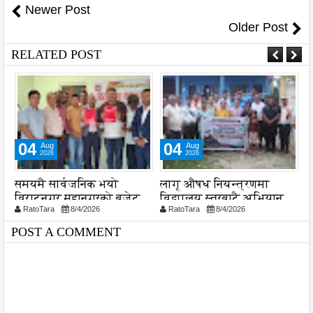
Newer Post
Older Post
RELATED POST
04
04
Aug
Aug
2026
2026
ा
समयमै सार्वजनिक भयो
लागू औषध नियन्त्रणमा
न
विराटनगर महानगरको बजेट
विद्यालय स्तरबाटै अभियान
प
RatoTara
8/4/2026
RatoTara
8/4/2026
पुस्तिका, कार्यान्वयन प्रक्रिया
शुरु
पनि सुरु
POST A COMMENT