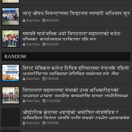
लागू औषध नियन्त्रणमा विद्यालय स्तरबाटै अभियान शुरु
RatoTara
8/4/2026
समयमै सार्वजनिक भयो विराटनगर महानगरको बजेट
पुस्तिका, कार्यान्वयन प्रक्रिया पनि सुरु
RatoTara
8/4/2026
RANDOM
बिराट मेडिकल कलेज टिचिङ हस्पिटलमा नेपालकै पहिलो
अन्तर्राष्ट्रिय न्यूक्लियर मेडिसिन सम्मेलन हुने, तीन
RatoTara
7/9/2026
देशका विज्ञ एकै मञ्चमा
विराटनगर महानगरमा सेनाको उच्च अधिकारीहरुको
अध्ययन भ्रमण, स्थानीय शासनदेखि सुरक्षा रणनीतिसम्म
RatoTara
7/10/2026
छलफल
औद्योगिक क्षेत्रमा भइरहेको अघोषित लोडसेडिङ र
अनियमित विद्युत आपूर्ति प्रति संघको गम्भीर ध्यानाकर्षण
RatoTara
7/9/2026