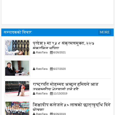
सम्पादकको विचार
MORE
प्रदेश १ मा ९५४ संक्रमणमुक्त, २२७
संक्रमित थपिए
RatoTara
6/26/2021
RatoTara
6/27/2020
राष्ट्रपति मोहम्मद अब्दुल हमिदले आज
उच्चस्तरीय भेटवार्ता गर्नु हुदै,
RatoTara
11/13/2019
शिक्षादीप कलेजले ५० लाखको छात्रवृद्धि दिने
घोषणा
RatoTara
9/26/2019