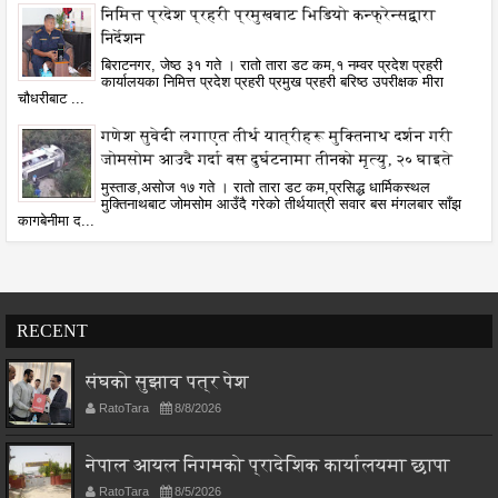
निमित्त प्रदेश प्रहरी प्रमुखबाट भिडियो कन्फ्रेन्सद्वारा
निर्देशन
बिराटनगर, जेष्ठ ३१ गते । रातो तारा डट कम,१ नम्वर प्रदेश प्रहरी
कार्यालयका निमित्त प्रदेश प्रहरी प्रमुख प्रहरी बरिष्ठ उपरीक्षक मीरा
चौधरीबाट ...
गणेश सुवेदी लगाएत तीर्थ यात्रीहरू मुक्तिनाथ दर्शन गरी
जोमसोम आउदै गर्दा बस दुर्घटनामा तीनको मृत्यु, २० घाइते
मुस्ताङ,असोज १७ गते । रातो तारा डट कम,प्रसिद्ध धार्मिकस्थल
मुक्तिनाथबाट जोमसोम आउँदै गरेको तीर्थयात्री सवार बस मंगलबार साँझ
कागबेनीमा द...
RECENT
संघको सुझाव पत्र पेश
RatoTara
8/8/2026
नेपाल आयल निगमको प्रादेशिक कार्यालयमा छापा
RatoTara
8/5/2026