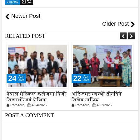
स्वास्थ्य
2154
Newer Post
Older Post
RELATED POST
24
22
Apr
Apr
2026
2026
नेपाल मेडिकल कलेजमा पिजी
अटिजमसम्बन्धी तीनदिने
क
विद्यार्थीलाई शैक्षिक
विशेष तालिम
ब
RatoTara
4/24/2026
RatoTara
4/22/2026
अभिमुखीकरण
अ
स
POST A COMMENT