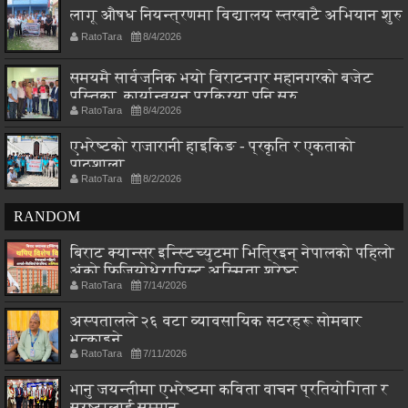
लागू औषध नियन्त्रणमा विद्यालय स्तरबाटै अभियान शुरु
RatoTara
8/4/2026
समयमै सार्वजनिक भयो विराटनगर महानगरको बजेट
पुस्तिका, कार्यान्वयन प्रक्रिया पनि सुरु
RatoTara
8/4/2026
एभरेष्टको राजारानी हाइकिङ - प्रकृति र एकताको
पाठशाला
RatoTara
8/2/2026
RANDOM
बिराट क्यान्सर इन्स्टिच्युटमा भित्रिइन् नेपालको पहिलो
अंको फिजियोथेरापिस्ट अस्मिता श्रेष्ठ
RatoTara
7/14/2026
अस्पतालले २६ वटा व्यावसायिक सटरहरू सोमबार
भत्काइने
RatoTara
7/11/2026
भानु जयन्तीमा एभरेष्टमा कविता वाचन प्रतियोगिता र
स्रष्टालाई सम्मान