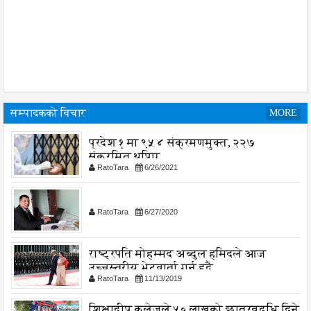
सम्पादकको विचार
MORE
प्रदेश १ मा ९५४ संक्रमणमुक्त, २२७
संक्रमित थपिए
RatoTara
6/26/2021
RatoTara
6/27/2020
राष्ट्रपति मोहम्मद अब्दुल हमिदले आज
उच्चस्तरीय भेटवार्ता गर्नु हुदै,
RatoTara
11/13/2019
शिक्षादीप कलेजले ५० लाखको छात्रवृद्धि दिने