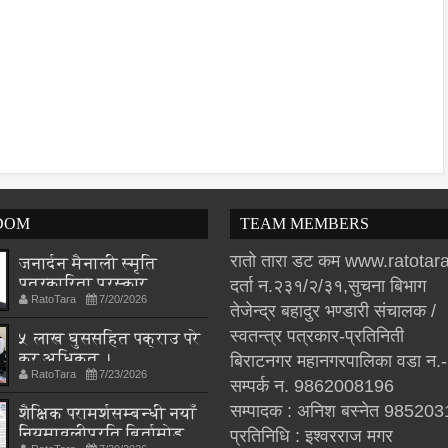
DOM
TEAM MEMBERS
रातो तारा डट कम www.ratota
जनार्दन मैनाली स्मृति
पत्रकारिता पुरस्कार
दर्ता न.२३१/२/३१,सुचना बिभाग
RatoTara
7/20/2026
थपलियालाई
तेजेन्द्र बहादुर भण्डारी संचालक /
स्वतन्त्र पत्रकार-प्रतिनिती
५ लाख घुससहित पक्राउ परे
कर अधिकृत ।
बिराटनगर महानगरपालिका वडा न.
RatoTara
7/23/2026
सम्पर्क न. 9862008196
सम्पादक : अनिश बस्नेत 98520
शैक्षिक परामर्शसम्बन्धी नयाँ
नियमावलीप्रति बिर्तामोड
प्रतिनिधि : इश्वरराज मगर