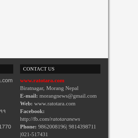
CONTACT US
ra.com
www.ratotara.com
Biratnagar, Morang Nepal
E-mail:
morangnews@gmail.com
Web:
www.ratotara.com
-११
Facebook:
http://fb.com/
ratotaranews
31770
Phone:
9862008196| 9814398711
|021-517431