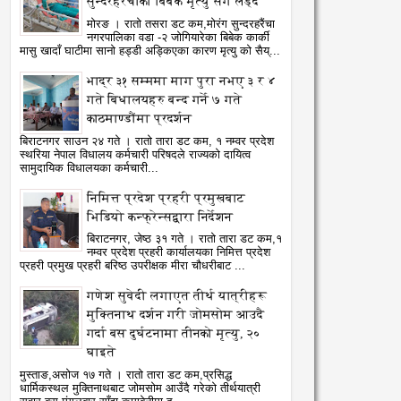
सुन्दरहरैंचाका बिबेक मृत्यु सँग लड्दै
मोरङ । रातो तसरा डट कम,मोरंग सुन्दरहरैंचा
नगरपालिका वडा -२ जोगियारेका बिबेक कार्की
मासु खादाँ घाटीमा सानो हड्डी अड्किएका कारण मृत्यु को सैय्...
भाद्र ३१ सम्ममा माग पुरा नभए ३ र ४
गते बिधालयहरु बन्द गर्ने ७ गते
काठमाण्डौंमा प्रदर्शन
बिराटनगर साउन २४ गते । रातो तारा डट कम, १ नम्वर प्रदेश
स्थरिया नेपाल विधालय कर्मचारी परिषदले राज्यको दायित्व
सामुदायिक विधालयका कर्मचारी...
निमित्त प्रदेश प्रहरी प्रमुखबाट
भिडियो कन्फ्रेन्सद्वारा निर्देशन
बिराटनगर, जेष्ठ ३१ गते । रातो तारा डट कम,१
नम्वर प्रदेश प्रहरी कार्यालयका निमित्त प्रदेश
प्रहरी प्रमुख प्रहरी बरिष्ठ उपरीक्षक मीरा चौधरीबाट ...
गणेश सुवेदी लगाएत तीर्थ यात्रीहरू
मुक्तिनाथ दर्शन गरी जोमसोम आउदै
गर्दा बस दुर्घटनामा तीनको मृत्यु, २०
घाइते
मुस्ताङ,असोज १७ गते । रातो तारा डट कम,प्रसिद्ध
धार्मिकस्थल मुक्तिनाथबाट जोमसोम आउँदै गरेको तीर्थयात्री