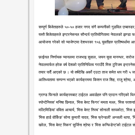
सम्पूर्ण बिजेताहरुले ५०-५० हजार नगद संगै कम्पनीको गुडविल एम्बास्
यस्तै बिजेताहरुले इण्टरनेसनल सौन्दर्य प्रतियोगितामा नेपालको झण्
आयोजना गरेको सो प्याजेण्टमा देशभरका १५६ युवतीहरु प्रतिष्पर्धामा 
फ़ाईनल निर्णायक प्यानलमा राजभाइ सुवाल, जयन सुवा मानन्धर, सरोज प
नेपालमार्फत हरेक वर्ष देशको प्रतिनिधित्व गराउँदै मिस टुरिजम इन्टर
तयार पार्दै आएको छ । यो वर्षदेखि अर्को एउटा ताज समेत थप गरी ५ 
आतिथ्यतामा सम्पन्न भएको कार्यक्रममा किशन राज शिह, राजु श्रेष्ठ, 
ग्राण्ड फिनाले कार्यक्रमबाट टाईटल अवार्डहरु पनि प्रदान गरिएको थियो 
स्पोन्टेनियस' मनिषा छिनाल, 'मिस बेस्ट फिगर' ममता मल्ल, 'मिस परशनालि
मल्टिमिडिया' वविता आचार्य, 'मिस बेस्ट स्पिच' सोनाली सापकोटा, 'मिस इन्
'मिस हार्ड वोर्किङ' सोना कुमारी यादव, 'मिस फ्रेन्डली' अन्जली थापा, 'मि
खरेल, 'मिस बेस्ट स्किन' सुर्जिना श्रेष्ठ र 'मिस कन्फिडेन्ट'को टाईट