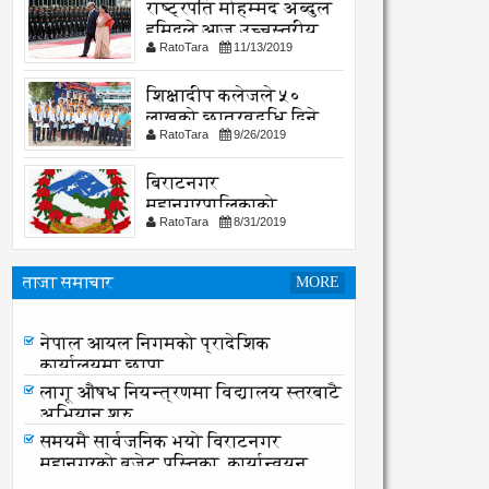
राष्ट्रपति मोहम्मद अब्दुल
हमिदले आज उच्चस्तरीय
RatoTara
11/13/2019
भेटवार्ता गर्नु हुदै,
शिक्षादीप कलेजले ५०
लाखको छात्रवृद्धि दिने
RatoTara
9/26/2019
घोषणा
बिराटनगर
महानगरपालिकाको
RatoTara
8/31/2019
सार्वजनिक -सुचना
ताजा समाचार
MORE
नेपाल आयल निगमको प्रादेशिक
कार्यालयमा छापा
नेपाल आयल निगमको प्रादेशिक
कार्यालयमा छापा
लागू औषध नियन्त्रणमा विद्यालय स्तरबाटै
अभियान शुरु
समयमै सार्वजनिक भयो विराटनगर