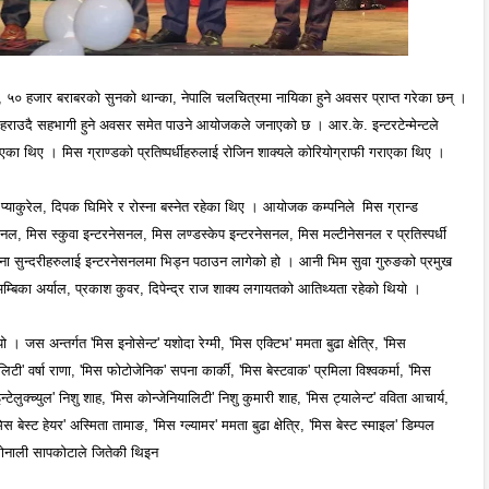
डर, ५० हजार बराबरको सुनको थान्का, नेपालि चलचित्रमा नायिका हुने अवसर प्राप्त गरेका छन् ।
डा फहराउदै सहभागी हुने अवसर समेत पाउने आयोजकले जनाएको छ । आर.के. इन्टरटेन्मेन्टले
आएका थिए । मिस ग्राण्डको प्रतिष्पर्धीहरुलाई रोजिन शाक्यले कोरियोग्राफी गराएका थिए ।
्याकुरेल, दिपक घिमिरे र रोस्ना बस्नेत रहेका थिए । आयोजक कम्पनिले मिस ग्रान्ड
नेसनल, मिस स्कुवा इन्टरनेसनल, मिस लण्डस्केप इन्टरनेसनल, मिस मल्टीनेसनल र प्रतिस्पर्धी
जना सुन्दरीहरुलाई इन्टरनेसनलमा भिड्न पठाउन लागेको हो । आनी भिम सुवा गुरुङको प्रमुख
अम्बिका अर्याल, प्रकाश कुवर, दिपेन्द्र राज शाक्य लगायतको आतिथ्यता रहेको थियो ।
। जस अन्तर्गत 'मिस इनोसेन्ट' यशोदा रेग्मी, 'मिस एक्टिभ' ममता बुढा क्षेत्रि, 'मिस
टी' वर्षा राणा, 'मिस फोटोजेनिक' सपना कार्की, 'मिस बेस्टवाक' प्रमिला विश्वकर्मा, 'मिस
टेलुक्च्युल' निशु शाह, 'मिस कोन्जेनियालिटी' निशु कुमारी शाह, 'मिस ट्यालेन्ट' वविता आचार्य,
स बेस्ट हेयर' अस्मिता तामाङ, 'मिस ग्ल्यामर' ममता बुढा क्षेत्रि, 'मिस बेस्ट स्माइल' डिम्पल
ल सोनाली सापकोटाले जितेकी थिइन