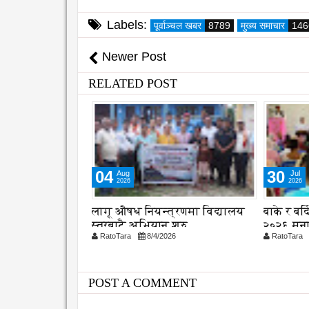
Labels:
पूर्वाञ्चल खबर
8789
मुख्य समाचार
146
Newer Post
RELATED POST
30
25
Jul
Jul
2026
2026
्रणमा विद्यालय
बाके र बर्दियामा विश्व बाघ दिवस
फोहोर व्
शुरु
२०२६ मनाइयो
नेपालगन्ज
26
RatoTara
7/30/2026
RatoTara
छलफल
POST A COMMENT