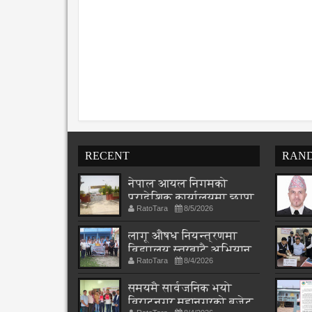
RECENT
RAN
नेपाल आयल निगमको
प्रादेशिक कार्यालयमा छापा
RatoTara
8/5/2026
लागू औषध नियन्त्रणमा
विद्यालय स्तरबाटै अभियान
RatoTara
8/4/2026
शुरु
समयमै सार्वजनिक भयो
विराटनगर महानगरको बजेट