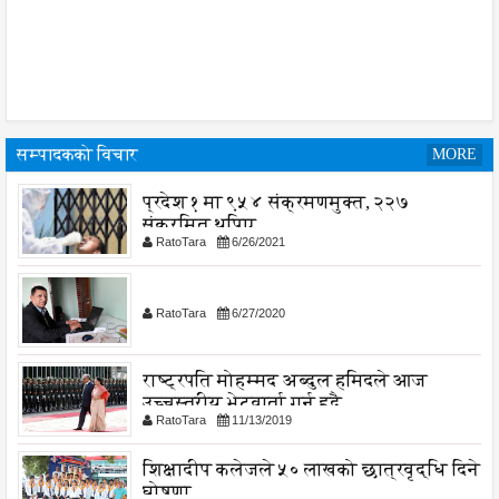
सम्पादकको विचार
MORE
प्रदेश १ मा ९५४ संक्रमणमुक्त, २२७
संक्रमित थपिए
RatoTara
6/26/2021
RatoTara
6/27/2020
राष्ट्रपति मोहम्मद अब्दुल हमिदले आज
उच्चस्तरीय भेटवार्ता गर्नु हुदै,
RatoTara
11/13/2019
शिक्षादीप कलेजले ५० लाखको छात्रवृद्धि दिने
घोषणा