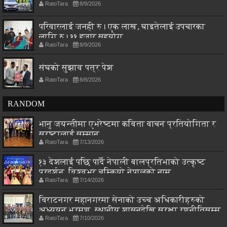
RatoTara
8/9/2026
परिवारलाई जनही रु। एक लाख, घाइतेलाई उपचारका
लागि रु। ११ हजार सहयोग
RatoTara
8/9/2026
संघको सुझाव पत्र पेश
RatoTara
8/8/2026
RANDOM
भानु जयन्तीमा एभरेष्टमा कविता वाचन प्रतियोगिता र
स्रष्टालाई सम्मान
RatoTara
7/13/2026
१३ देशलाई पछि पार्दै नेपाली बालप्रतिभाको उत्कृष्ट
प्रदर्शन, विश्वभर चम्कियो नेपालको नाम
RatoTara
7/14/2026
विराटनगर महानगरमा सेनाको उच्च अधिकारीहरुको
अध्ययन भ्रमण, स्थानीय शासनदेखि सुरक्षा रणनीतिसम्म
RatoTara
7/10/2026
छलफल