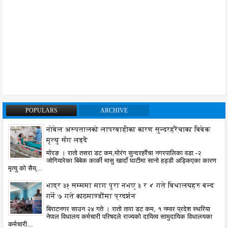
POPULARS
ARCHIVE
नोबेल अस्पतालको लापरबाहीका कारण सुन्दरहरैंचाका बिबेक
मृत्यु सँग लड्दै
मोरङ । रातो तसरा डट कम,मोरंग सुन्दरहरैंचा नगरपालिका वडा -२
जोगियारेका बिबेक कार्की मासु खादाँ घाटीमा सानो हड्डी अड्किएका कारण
मृत्यु को सैय्...
भाद्र ३१ सम्ममा माग पुरा नभए ३ र ४ गते बिधालयहरु बन्द
गर्ने ७ गते काठमाण्डौंमा प्रदर्शन
बिराटनगर साउन २४ गते । रातो तारा डट कम, १ नम्वर प्रदेश स्थरिया
नेपाल विधालय कर्मचारी परिषदले राज्यको दायित्व सामुदायिक विधालयका
कर्मचारी...