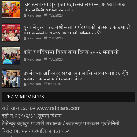
विराटनगरमा गुरुपूजा महोत्सव सम्पन्न, आध्यात्मिक
जीवनशैली अपनाउन जोड
RatoTara
7/29/2026
युवा नेतृत्व, उद्यमशीलता र प्रेरणाको उत्सवः काठमाडौं
युथ कन्क्लेभ २०२६ आगामी शनिबार हुँदै
RatoTara
7/31/2026
बाके र बर्दियामा विश्व बाघ दिवस २०२६ मनाइयो
RatoTara
7/30/2026
उपभोक्ता अधिकार संरक्षणका लागि सरकारलाई १६ बुँदे
सुझाव, कानुन संशोधनमा जोड
RatoTara
8/1/2026
TEAM MEMBERS
रातो तारा डट कम www.ratotara.com
दर्ता न.२३१/२/३१,सुचना बिभाग
तेजेन्द्र बहादुर भण्डारी संचालक / स्वतन्त्र पत्रकार-प्रतिनिती
बिराटनगर महानगरपालिका वडा न.-११