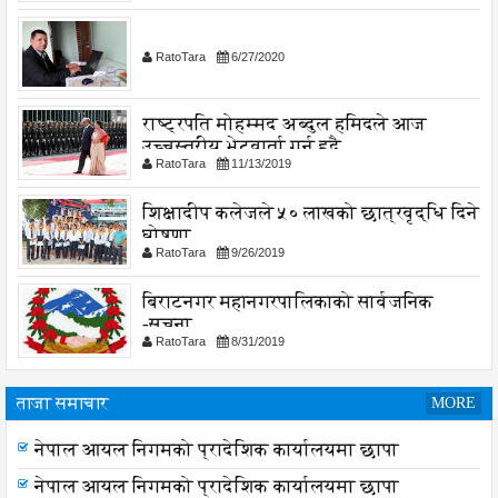
RatoTara
6/27/2020
राष्ट्रपति मोहम्मद अब्दुल हमिदले आज
उच्चस्तरीय भेटवार्ता गर्नु हुदै,
RatoTara
11/13/2019
शिक्षादीप कलेजले ५० लाखको छात्रवृद्धि दिने
घोषणा
RatoTara
9/26/2019
बिराटनगर महानगरपालिकाको सार्वजनिक
-सुचना
RatoTara
8/31/2019
ताजा समाचार
MORE
लागू औषध नियन्त्रणमा विद्यालय स्तरबाटै अभियान शुरु
नेपाल आयल निगमको प्रादेशिक कार्यालयमा छापा