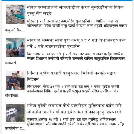
नोबेल अस्पतालको लापरबाहीका कारण सुन्दरहरैंचाका बिबेक
मृत्यु सँग लड्दै
मोरङ । रातो तसरा डट कम,मोरंग सुन्दरहरैंचा नगरपालिका वडा -२
जोगियारेका बिबेक कार्की मासु खादाँ घाटीमा सानो हड्डी अड्किएका कारण
मृत्यु को सैय्...
भाद्र ३१ सम्ममा माग पुरा नभए ३ र ४ गते बिधालयहरु बन्द
गर्ने ७ गते काठमाण्डौंमा प्रदर्शन
बिराटनगर साउन २४ गते । रातो तारा डट कम, १ नम्वर प्रदेश स्थरिया
नेपाल विधालय कर्मचारी परिषदले राज्यको दायित्व सामुदायिक विधालयका
कर्मचारी...
निमित्त प्रदेश प्रहरी प्रमुखबाट भिडियो कन्फ्रेन्सद्वारा
निर्देशन
बिराटनगर, जेष्ठ ३१ गते । रातो तारा डट कम,१ नम्वर प्रदेश प्रहरी
कार्यालयका निमित्त प्रदेश प्रहरी प्रमुख प्रहरी बरिष्ठ उपरीक्षक मीरा
चौधरीबाट ...
गणेश सुवेदी लगाएत तीर्थ यात्रीहरू मुक्तिनाथ दर्शन गरी
जोमसोम आउदै गर्दा बस दुर्घटनामा तीनको मृत्यु, २० घाइते
मुस्ताङ,असोज १७ गते । रातो तारा डट कम,प्रसिद्ध धार्मिकस्थल
मुक्तिनाथबाट जोमसोम आउँदै गरेको तीर्थयात्री सवार बस मंगलबार साँझ
कागबेनीमा द...