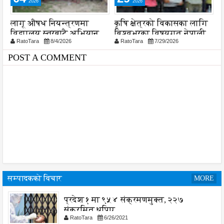
2026
2026
लागू औषध नियन्त्रणमा
कृषि क्षेत्रको विकासका लागि
ए
विद्यालय स्तरबाटै अभियान
बिश्वभरका विषयगत नेपाली
प
RatoTara
8/4/2026
RatoTara
7/29/2026
या
शुरु
विज्ञहरूको पहिचान र परिचालन
अत्यन्त आवश्यक : मन्त्री
POST A COMMENT
चौधरी
सम्पादकको विचार
MORE
प्रदेश १ मा ९५४ संक्रमणमुक्त, २२७
संक्रमित थपिए
RatoTara
6/26/2021