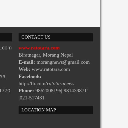
CONTACT US
ra.com
www.ratotara.com
Biratnagar, Morang Nepal
E-mail:
morangnews@gmail.com
Web:
www.ratotara.com
-११
Facebook:
http://fb.com/
ratotaranews
31770
Phone:
9862008196| 9814398711
|021-517431
LOCATION MAP