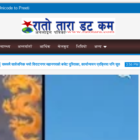
nicode to Preeti
स्वास्थ्य
अन्तर्वार्ता
आर्थिक
खेलकुद
भिडियो
अन्य
 सार्वजनिक भयो विराटनगर महानगरको बजेट पुस्तिका, कार्यान्वयन प्रक्रिया पनि सुरु
एभरेष
3:56 PM
02
Aug
2026