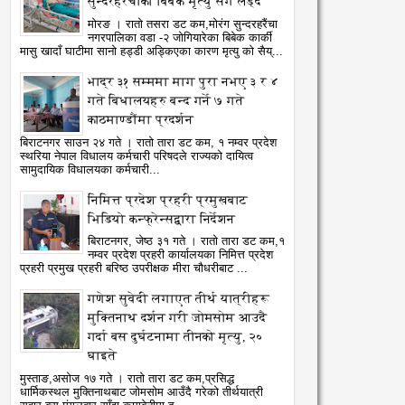
सुन्दरहरैंचाका बिबेक मृत्यु सँग लड्दै
मोरङ । रातो तसरा डट कम,मोरंग सुन्दरहरैंचा
नगरपालिका वडा -२ जोगियारेका बिबेक कार्की
मासु खादाँ घाटीमा सानो हड्डी अड्किएका कारण मृत्यु को सैय्...
भाद्र ३१ सम्ममा माग पुरा नभए ३ र ४
गते बिधालयहरु बन्द गर्ने ७ गते
काठमाण्डौंमा प्रदर्शन
बिराटनगर साउन २४ गते । रातो तारा डट कम, १ नम्वर प्रदेश
स्थरिया नेपाल विधालय कर्मचारी परिषदले राज्यको दायित्व
सामुदायिक विधालयका कर्मचारी...
निमित्त प्रदेश प्रहरी प्रमुखबाट
भिडियो कन्फ्रेन्सद्वारा निर्देशन
बिराटनगर, जेष्ठ ३१ गते । रातो तारा डट कम,१
नम्वर प्रदेश प्रहरी कार्यालयका निमित्त प्रदेश
प्रहरी प्रमुख प्रहरी बरिष्ठ उपरीक्षक मीरा चौधरीबाट ...
गणेश सुवेदी लगाएत तीर्थ यात्रीहरू
मुक्तिनाथ दर्शन गरी जोमसोम आउदै
गर्दा बस दुर्घटनामा तीनको मृत्यु, २०
घाइते
मुस्ताङ,असोज १७ गते । रातो तारा डट कम,प्रसिद्ध
धार्मिकस्थल मुक्तिनाथबाट जोमसोम आउँदै गरेको तीर्थयात्री