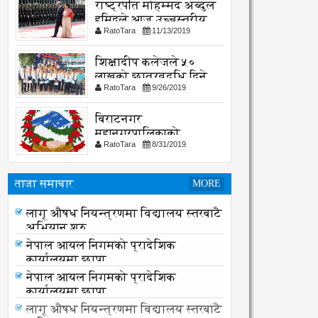
राष्ट्रपति मोहम्मद अब्दुल
हमिदले आज उच्चस्तरीय
RatoTara
11/13/2019
भेटवार्ता गर्नु हुदै,
शिक्षादीप कलेजले ५०
लाखको छात्रवृद्धि दिने
RatoTara
9/26/2019
घोषणा
बिराटनगर
महानगरपालिकाको
RatoTara
8/31/2019
सार्वजनिक -सुचना
ताजा समाचार
MORE
समयमै सार्वजनिक भयो विराटनगर
महानगरको बजेट पुस्तिका, कार्यान्वयन
लागू औषध नियन्त्रणमा विद्यालय स्तरबाटै
प्रक्रिया पनि सुरु
अभियान शुरु
नेपाल आयल निगमको प्रादेशिक
कार्यालयमा छापा
नेपाल आयल निगमको प्रादेशिक
कार्यालयमा छापा