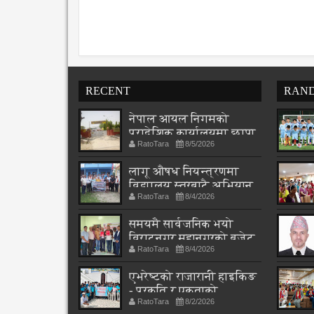
RECENT
RAN
नेपाल आयल निगमको
प्रादेशिक कार्यालयमा छापा
RatoTara
8/5/2026
लागू औषध नियन्त्रणमा
विद्यालय स्तरबाटै अभियान
RatoTara
8/4/2026
शुरु
समयमै सार्वजनिक भयो
विराटनगर महानगरको बजेट
RatoTara
8/4/2026
पुस्तिका, कार्यान्वयन
प्रक्रिया पनि सुरु
एभरेष्टको राजारानी हाइकिङ
- प्रकृति र एकताको
RatoTara
8/2/2026
पाठशाला