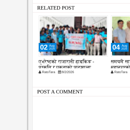
RELATED POST
02
04
Aug
Aug
2026
2026
 औ स्थापना
एभरेष्टको राजारानी हाइकिङ -
समयमै सा
क दक्षता,
प्रकृति र एकताको पाठशाला
महानगरको
26
RatoTara
8/2/2026
RatoTara
ुणस्तरमा जोड
कार्यान्वय
POST A COMMENT