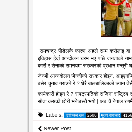
रामचन्द्र पेोडेलकै कारण अहले सम्म कसैलाइ व
इतिहास हेर्दा आन्दोलन चरम भए पछि जनताको नामम
कारी र सेनाको समनयमा सरकारको प्रधान मन्त्री घो
जेन्जी आन्नदोलन जेन्जीको सरकार होइन, आइएनजि
बसेर चुनाव गराउने रे ? धेरै बालबालिकाको ज्यान ते
कार्यकारी होइन रे ? राषट्रपतिको राजिना राष्ट्रि
सीता कसकी छोरी भनेजस्तै भयो | अब चै नेपाल रणमैदा
Labels:
पूर्वाञ्चल खब
2680
मुख्य समाचार
415
Newer Post