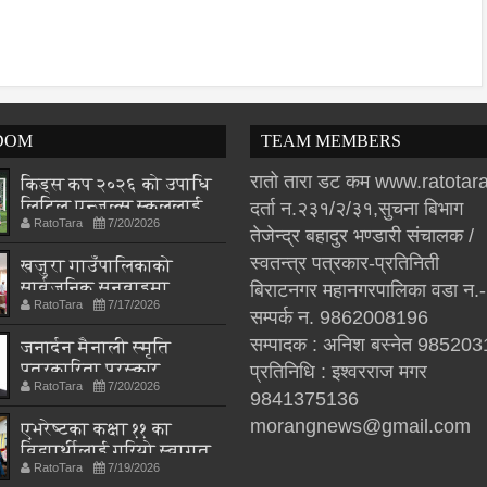
DOM
TEAM MEMBERS
रातो तारा डट कम www.ratota
किड्स कप २०२६ को उपाधि
लिटिल एन्जल्स स्कुललाई
दर्ता न.२३१/२/३१,सुचना बिभाग
RatoTara
7/20/2026
तेजेन्द्र बहादुर भण्डारी संचालक /
स्वतन्त्र पत्रकार-प्रतिनिती
खजुरा गाउँपालिकाको
सार्वजनिक सुनुवाइमा
बिराटनगर महानगरपालिका वडा न.
RatoTara
7/17/2026
नागरिकका प्रश्न
सम्पर्क न. 9862008196
सम्पादक : अनिश बस्नेत 98520
जनार्दन मैनाली स्मृति
पत्रकारिता पुरस्कार
प्रतिनिधि : इश्वरराज मगर
RatoTara
7/20/2026
थपलियालाई
9841375136
morangnews@gmail.com
एभरेष्टका कक्षा ११ का
विद्यार्थीलाई गरियो स्वागत
RatoTara
7/19/2026