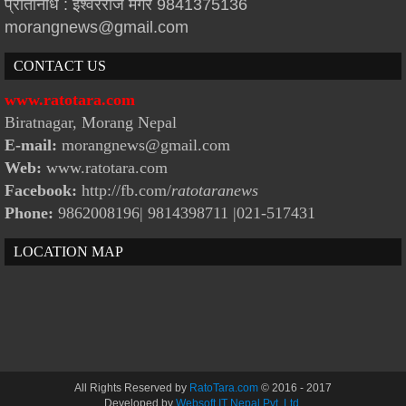
प्रतिनिधि : इश्वरराज मगर 9841375136
morangnews@gmail.com
CONTACT US
www.ratotara.com
Biratnagar, Morang Nepal
E-mail:
morangnews@gmail.com
Web:
www.ratotara.com
Facebook:
http://fb.com/
ratotaranews
Phone:
9862008196| 9814398711
|021-517431
LOCATION MAP
All Rights Reserved by
RatoTara.com
© 2016 - 2017
Developed by
Websoft IT Nepal Pvt. Ltd.