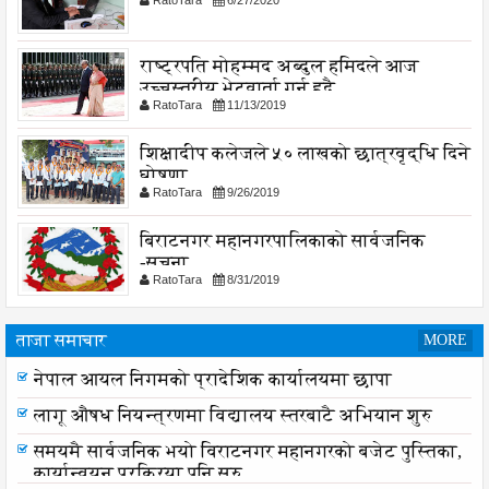
RatoTara
6/27/2020
राष्ट्रपति मोहम्मद अब्दुल हमिदले आज
उच्चस्तरीय भेटवार्ता गर्नु हुदै,
RatoTara
11/13/2019
शिक्षादीप कलेजले ५० लाखको छात्रवृद्धि दिने
घोषणा
RatoTara
9/26/2019
बिराटनगर महानगरपालिकाको सार्वजनिक
-सुचना
RatoTara
8/31/2019
ताजा समाचार
MORE
नेपाल आयल निगमको प्रादेशिक कार्यालयमा छापा
लागू औषध नियन्त्रणमा विद्यालय स्तरबाटै अभियान शुरु
समयमै सार्वजनिक भयो विराटनगर महानगरको बजेट पुस्तिका,
कार्यान्वयन प्रक्रिया पनि सुरु