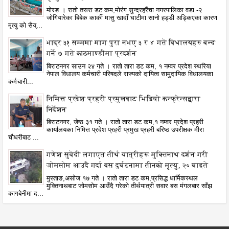
मोरङ । रातो तसरा डट कम,मोरंग सुन्दरहरैंचा नगरपालिका वडा -२
जोगियारेका बिबेक कार्की मासु खादाँ घाटीमा सानो हड्डी अड्किएका कारण
मृत्यु को सैय्...
भाद्र ३१ सम्ममा माग पुरा नभए ३ र ४ गते बिधालयहरु बन्द
गर्ने ७ गते काठमाण्डौंमा प्रदर्शन
बिराटनगर साउन २४ गते । रातो तारा डट कम, १ नम्वर प्रदेश स्थरिया
नेपाल विधालय कर्मचारी परिषदले राज्यको दायित्व सामुदायिक विधालयका
कर्मचारी...
निमित्त प्रदेश प्रहरी प्रमुखबाट भिडियो कन्फ्रेन्सद्वारा
निर्देशन
बिराटनगर, जेष्ठ ३१ गते । रातो तारा डट कम,१ नम्वर प्रदेश प्रहरी
कार्यालयका निमित्त प्रदेश प्रहरी प्रमुख प्रहरी बरिष्ठ उपरीक्षक मीरा
चौधरीबाट ...
गणेश सुवेदी लगाएत तीर्थ यात्रीहरू मुक्तिनाथ दर्शन गरी
जोमसोम आउदै गर्दा बस दुर्घटनामा तीनको मृत्यु, २० घाइते
मुस्ताङ,असोज १७ गते । रातो तारा डट कम,प्रसिद्ध धार्मिकस्थल
मुक्तिनाथबाट जोमसोम आउँदै गरेको तीर्थयात्री सवार बस मंगलबार साँझ
कागबेनीमा द...