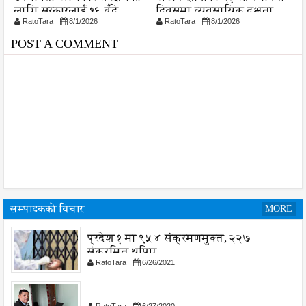
े
दिवसमा व्यवसायिक दक्षता,
विराटनगर महानगरको बजेट
RatoTara
8/1/2026
RatoTara
8/4/2026
मा जोड
विश्वसनीयता र गुणस्तरमा
पुस्तिका, कार्यान्वयन प्रक्रि
जोड
पनि सुरु
POST A COMMENT
सम्पादकको विचार
MORE
प्रदेश १ मा ९५४ संक्रमणमुक्त, २२७
संक्रमित थपिए
RatoTara
6/26/2021