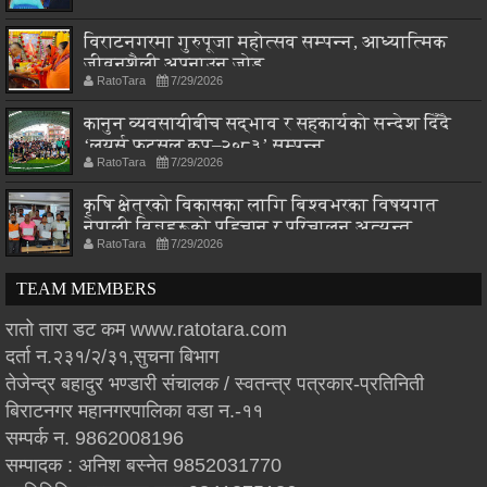
विराटनगरमा गुरुपूजा महोत्सव सम्पन्न, आध्यात्मिक
जीवनशैली अपनाउन जोड
RatoTara
7/29/2026
कानुन व्यवसायीबीच सद्भाव र सहकार्यको सन्देश दिँदै
‘लयर्स फुटसल कप–२०८३’ सम्पन्न
RatoTara
7/29/2026
कृषि क्षेत्रको विकासका लागि बिश्वभरका विषयगत
नेपाली विज्ञहरूको पहिचान र परिचालन अत्यन्त
RatoTara
7/29/2026
आवश्यक : मन्त्री चौधरी
TEAM MEMBERS
रातो तारा डट कम www.ratotara.com
दर्ता न.२३१/२/३१,सुचना बिभाग
तेजेन्द्र बहादुर भण्डारी संचालक / स्वतन्त्र पत्रकार-प्रतिनिती
बिराटनगर महानगरपालिका वडा न.-११
सम्पर्क न. 9862008196
सम्पादक : अनिश बस्नेत 9852031770