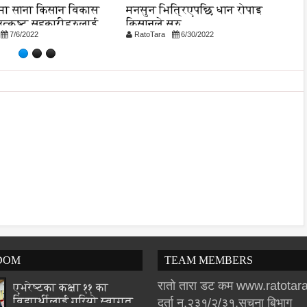
षमा साना किसान विकास
मनसुन भित्रिएपछि धान रोपाइ
न
 उत्कृष्ट सहकारीहरुलाई
किसानले सुरु
मन
7/6/2022
RatoTara
6/30/2022
R
DOM
TEAM MEMBERS
रातो तारा डट कम www.ratota
एभरेष्टका कक्षा ११ का
विद्यार्थीलाई गरियो स्वागत
दर्ता न.२३१/२/३१,सुचना बिभाग