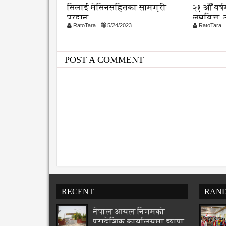
्रणमा विद्यालय
सिलाई मेसिनसहितका सामग्री
२१ औँ वर्
शुरु
प्रदान
लघुवित्त,
26
RatoTara
5/24/2023
RatoTara
सम्मान
POST A COMMENT
RECENT
RAN
नेपाल आयल निगमको
प्रादेशिक कार्यालयमा छापा