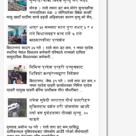
सुन्दरहरैंचाका बिबेक मृत्यु सँग लड्दै
मोरङ । रातो तसरा डट कम,मोरंग सुन्दरहरैंचा
नगरपालिका वडा -२ जोगियारेका बिबेक कार्की
मासु खादाँ घाटीमा सानो हड्डी अड्किएका कारण मृत्यु को सैय्...
भाद्र ३१ सम्ममा माग पुरा नभए ३ र ४
गते बिधालयहरु बन्द गर्ने ७ गते
काठमाण्डौंमा प्रदर्शन
बिराटनगर साउन २४ गते । रातो तारा डट कम, १ नम्वर प्रदेश
स्थरिया नेपाल विधालय कर्मचारी परिषदले राज्यको दायित्व
सामुदायिक विधालयका कर्मचारी...
निमित्त प्रदेश प्रहरी प्रमुखबाट
भिडियो कन्फ्रेन्सद्वारा निर्देशन
बिराटनगर, जेष्ठ ३१ गते । रातो तारा डट कम,१
नम्वर प्रदेश प्रहरी कार्यालयका निमित्त प्रदेश
प्रहरी प्रमुख प्रहरी बरिष्ठ उपरीक्षक मीरा चौधरीबाट ...
गणेश सुवेदी लगाएत तीर्थ यात्रीहरू
मुक्तिनाथ दर्शन गरी जोमसोम आउदै
गर्दा बस दुर्घटनामा तीनको मृत्यु, २०
घाइते
29
27
Jun
Jun
मुस्ताङ,असोज १७ गते । रातो तारा डट कम,प्रसिद्ध
2022
2022
धार्मिकस्थल मुक्तिनाथबाट जोमसोम आउँदै गरेको तीर्थयात्री