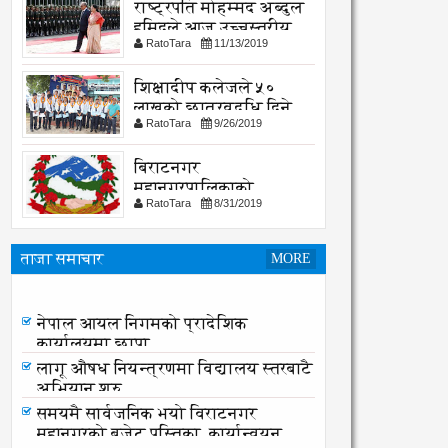
राष्ट्रपति मोहम्मद अब्दुल
हमिदले आज उच्चस्तरीय
RatoTara
11/13/2019
भेटवार्ता गर्नु हुदै,
शिक्षादीप कलेजले ५०
लाखको छात्रवृद्धि दिने
RatoTara
9/26/2019
घोषणा
बिराटनगर
महानगरपालिकाको
RatoTara
8/31/2019
सार्वजनिक -सुचना
ताजा समाचार
MORE
नेपाल आयल निगमको प्रादेशिक
कार्यालयमा छापा
नेपाल आयल निगमको प्रादेशिक
कार्यालयमा छापा
लागू औषध नियन्त्रणमा विद्यालय स्तरबाटै
अभियान शुरु
समयमै सार्वजनिक भयो विराटनगर