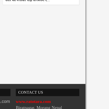
सवार बस मंगलबार साँझ कागबेनीमा द...
ेपालमा पनि आज धान दिवस
झरी पर्ने सम्भावना भएकाले बाढी
ाइदै,
पैरोबाट जोगिन आग्रह
atoTara
6/29/2022
RatoTara
6/27/2022
CONTACT US
ra.com
www.ratotara.com
Biratnagar, Morang Nepal