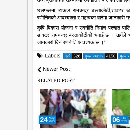
तथा प्राविधिक सहयोगमा रणनीति तयार गर्न लागिए
छलफलमा डाक्टर रामचन्द्र बस्ताकोटी,डाक्टर अम
रणीनितको आवश्यक्ता र महत्वका बारेमा जानकारी 
कृषि विकास योजना र रणनीति निर्माण पश्चात पाल
डाक्टर रामचन्द्र बस्ताकोटीको भनाई छ । उहाँले भन्न
जानकारी दिन रणनीति आवश्यक छ ।”
Labels:
कृषि
628
मुख्य समाचार
4156
मुख्य 
Newer Post
RELATED POST
24
06
May
Jul
2023
2022