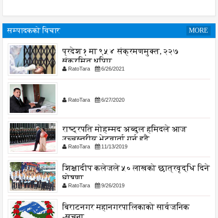
सम्पादकको विचार
MORE
प्रदेश १ मा ९५४ संक्रमणमुक्त, २२७
संक्रमित थपिए
RatoTara
6/26/2021
RatoTara
6/27/2020
राष्ट्रपति मोहम्मद अब्दुल हमिदले आज
उच्चस्तरीय भेटवार्ता गर्नु हुदै,
RatoTara
11/13/2019
शिक्षादीप कलेजले ५० लाखको छात्रवृद्धि दिने
घोषणा
RatoTara
9/26/2019
बिराटनगर महानगरपालिकाको सार्वजनिक
-सुचना