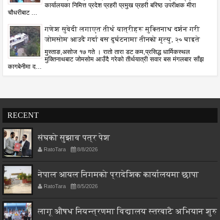
कार्यालयका निमित्त प्रदेश प्रहरी प्रमुख प्रहरी बरिष्ठ उपरीक्षक मीरा
चौधरीबाट ...
गणेश सुवेदी लगाएत तीर्थ यात्रीहरू मुक्तिनाथ दर्शन गरी
जोमसोम आउदै गर्दा बस दुर्घटनामा तीनको मृत्यु, २० घाइते
मुस्ताङ,असोज १७ गते । रातो तारा डट कम,प्रसिद्ध धार्मिकस्थल
मुक्तिनाथबाट जोमसोम आउँदै गरेको तीर्थयात्री सवार बस मंगलबार साँझ
कागबेनीमा द...
RECENT
संघको सुझाव पत्र पेश
RatoTara
8/8/2026
नेपाल आयल निगमको प्रादेशिक कार्यालयमा छापा
RatoTara
8/5/2026
लागू औषध नियन्त्रणमा विद्यालय स्तरबाटै अभियान शुरु