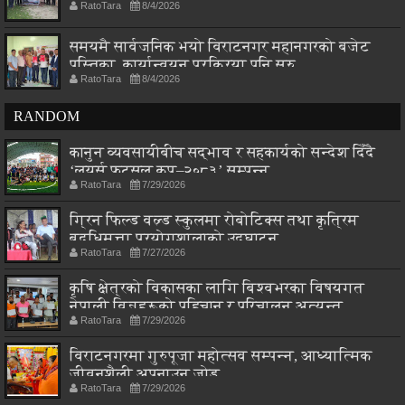
RatoTara
8/4/2026
समयमै सार्वजनिक भयो विराटनगर महानगरको बजेट
पुस्तिका, कार्यान्वयन प्रक्रिया पनि सुरु
RatoTara
8/4/2026
RANDOM
कानुन व्यवसायीबीच सद्भाव र सहकार्यको सन्देश दिँदै
‘लयर्स फुटसल कप–२०८३’ सम्पन्न
RatoTara
7/29/2026
ग्रिन फिल्ड वल्र्ड स्कुलमा रोबोटिक्स तथा कृत्रिम
बुद्धिमत्ता प्रयोगशालाको उद्घाटन
RatoTara
7/27/2026
कृषि क्षेत्रको विकासका लागि बिश्वभरका विषयगत
नेपाली विज्ञहरूको पहिचान र परिचालन अत्यन्त
RatoTara
7/29/2026
आवश्यक : मन्त्री चौधरी
विराटनगरमा गुरुपूजा महोत्सव सम्पन्न, आध्यात्मिक
जीवनशैली अपनाउन जोड
RatoTara
7/29/2026