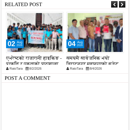
RELATED POST
02
04
Aug
Aug
2026
2026
ा
एभरेष्टको राजारानी हाइकिङ -
समयमै सार्वजनिक भयो
ल
प्रकृति र एकताको पाठशाला
विराटनगर महानगरको बजेट
व
RatoTara
8/2/2026
RatoTara
8/4/2026
पुस्तिका, कार्यान्वयन प्रक्रिया
श
पनि सुरु
POST A COMMENT