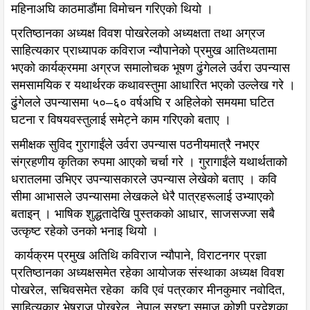
महिनाअघि काठमाडौंमा विमोचन गरिएको थियो ।
प्रतिष्ठानका अध्यक्ष विवश पोखरेलको अध्यक्षता तथा अग्रज
साहित्यकार प्राध्यापक कविराज न्यौपानेको प्रमुख आतिथ्यतामा
भएको कार्यक्रममा अग्रज समालोचक भूषण ढुंगेलले उर्वरा उपन्यास
समसामयिक र यथार्थरक कथावस्तुमा आधारित भएको उल्लेख गरे ।
ढुंगेलले उपन्यासमा ५०–६० वर्षअघि र अहिलेको समयमा घटित
घटना र विषयवस्तुलाई समेट्ने काम गरिएको बताए ।
समीक्षक सुविद गुरागाईंले उर्वरा उपन्यास पठनीयमात्रै नभएर
संग्रहणीय कृतिका रुपमा आएको चर्चा गरे । गुरागाईंले यथार्थताको
धरातलमा उभिएर उपन्यासकारले उपन्यास लेखेको बताए । कवि
सीमा आभासले उपन्यासमा लेखकले धेरै पात्रहरूलाई उभ्याएको
बताइन् । भाषिक शुद्धतादेखि पुस्तकको आधार, साजसज्जा सबै
उत्कृष्ट रहेको उनको भनाइ थियो ।
कार्यक्रम प्रमुख अतिथि कविराज न्यौपाने, विराटनगर प्रज्ञा
प्रतिष्ठानका अध्यक्षसमेत रहेका आयोजक संस्थाका अध्यक्ष विवश
पोखरेल, सचिवसमेत रहेका कवि एवं पत्रकार मीनकुमार नवोदित,
साहित्यकार भेषराज पोखरेल, नेपाल स्रष्टा समाज कोशी प्रदेशका