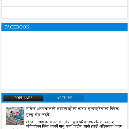
FACEBOOK
POPULARS
ARCHIVE
नोबेल अस्पतालको लापरबाहीका कारण सुन्दरहरैंचाका बिबेक
मृत्यु सँग लड्दै
मोरङ । रातो तसरा डट कम,मोरंग सुन्दरहरैंचा नगरपालिका वडा -२
जोगियारेका बिबेक कार्की मासु खादाँ घाटीमा सानो हड्डी अड्किएका कारण