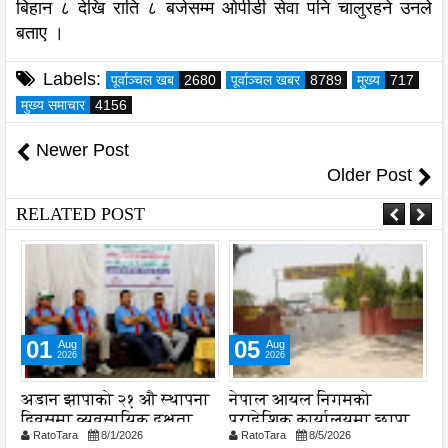
बिहान ८ देखि राति ८ बजेसम्म ओपीडी सेवा पनि चालुरहने उनले
बताए ।
Labels:
पूर्वाञ्चल खब
2680
पूर्वाञ्चल खबर
8789
मुख्य
717
मुख्य समाचार
4156
Newer Post
Older Post
RELATED POST
01
05
Aug
Aug
2026
2026
अडान झापाको २१ औ स्थापना
नेपाल आयल निगमको
स
दिवसमा व्यवसायिक दक्षता,
प्रादेशिक कार्यालयमा छापा
व
RatoTara
8/1/2026
RatoTara
8/5/2026
ड
विश्वसनीयता र गुणस्तरमा
प