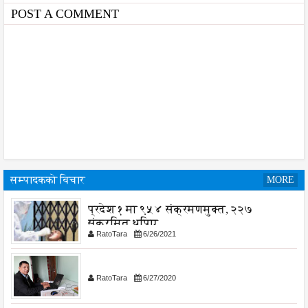
जोड
प
POST A COMMENT
सम्पादकको विचार
MORE
प्रदेश १ मा ९५४ संक्रमणमुक्त, २२७
संक्रमित थपिए
RatoTara
6/26/2021
RatoTara
6/27/2020