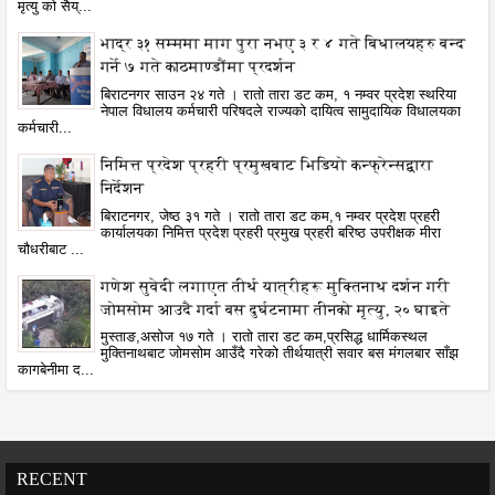
मृत्यु को सैय्...
भाद्र ३१ सम्ममा माग पुरा नभए ३ र ४ गते बिधालयहरु बन्द
गर्ने ७ गते काठमाण्डौंमा प्रदर्शन
बिराटनगर साउन २४ गते । रातो तारा डट कम, १ नम्वर प्रदेश स्थरिया
नेपाल विधालय कर्मचारी परिषदले राज्यको दायित्व सामुदायिक विधालयका
कर्मचारी...
निमित्त प्रदेश प्रहरी प्रमुखबाट भिडियो कन्फ्रेन्सद्वारा
निर्देशन
बिराटनगर, जेष्ठ ३१ गते । रातो तारा डट कम,१ नम्वर प्रदेश प्रहरी
कार्यालयका निमित्त प्रदेश प्रहरी प्रमुख प्रहरी बरिष्ठ उपरीक्षक मीरा
चौधरीबाट ...
गणेश सुवेदी लगाएत तीर्थ यात्रीहरू मुक्तिनाथ दर्शन गरी
जोमसोम आउदै गर्दा बस दुर्घटनामा तीनको मृत्यु, २० घाइते
मुस्ताङ,असोज १७ गते । रातो तारा डट कम,प्रसिद्ध धार्मिकस्थल
मुक्तिनाथबाट जोमसोम आउँदै गरेको तीर्थयात्री सवार बस मंगलबार साँझ
कागबेनीमा द...
RECENT