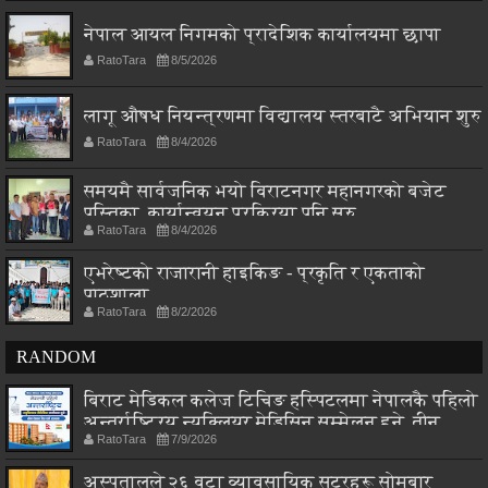
नेपाल आयल निगमको प्रादेशिक कार्यालयमा छापा
RatoTara
8/5/2026
लागू औषध नियन्त्रणमा विद्यालय स्तरबाटै अभियान शुरु
RatoTara
8/4/2026
समयमै सार्वजनिक भयो विराटनगर महानगरको बजेट
पुस्तिका, कार्यान्वयन प्रक्रिया पनि सुरु
RatoTara
8/4/2026
एभरेष्टको राजारानी हाइकिङ - प्रकृति र एकताको
पाठशाला
RatoTara
8/2/2026
RANDOM
बिराट मेडिकल कलेज टिचिङ हस्पिटलमा नेपालकै पहिलो
अन्तर्राष्ट्रिय न्यूक्लियर मेडिसिन सम्मेलन हुने, तीन
RatoTara
7/9/2026
देशका विज्ञ एकै मञ्चमा
अस्पतालले २६ वटा व्यावसायिक सटरहरू सोमबार