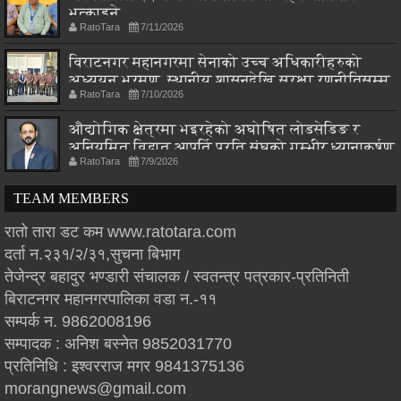
भत्काइने
RatoTara
7/11/2026
विराटनगर महानगरमा सेनाको उच्च अधिकारीहरुको
अध्ययन भ्रमण, स्थानीय शासनदेखि सुरक्षा रणनीतिसम्म
RatoTara
7/10/2026
छलफल
औद्योगिक क्षेत्रमा भइरहेको अघोषित लोडसेडिङ र
अनियमित विद्युत आपूर्ति प्रति संघको गम्भीर ध्यानाकर्षण
RatoTara
7/9/2026
TEAM MEMBERS
रातो तारा डट कम www.ratotara.com
दर्ता न.२३१/२/३१,सुचना बिभाग
तेजेन्द्र बहादुर भण्डारी संचालक / स्वतन्त्र पत्रकार-प्रतिनिती
बिराटनगर महानगरपालिका वडा न.-११
सम्पर्क न. 9862008196
सम्पादक : अनिश बस्नेत 9852031770
प्रतिनिधि : इश्वरराज मगर 9841375136
morangnews@gmail.com